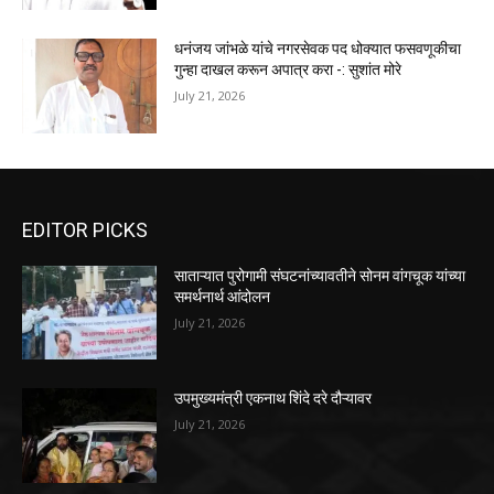
धनंजय जांभळे यांचे नगरसेवक पद धोक्यात फसवणूकीचा
गुन्हा दाखल करून अपात्र करा -: सुशांत मोरे
July 21, 2026
EDITOR PICKS
साताऱ्यात पुरोगामी संघटनांच्यावतीने सोनम वांगचूक यांच्या
समर्थनार्थ आंदोलन
July 21, 2026
उपमुख्यमंत्री एकनाथ शिंदे दरे दौऱ्यावर
July 21, 2026