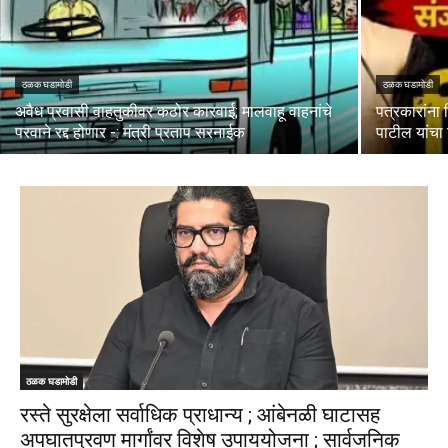
ठळक घडामोडी
ठळक घडामोडी
अवैध प्रवासी वाहतुकीवर कठोर कारवाई; मालवाहू वाहनांचे
पत्रकारांना 
परवाने रद्द होणार -: मंत्री प्रताप सरनाईक
पाटील यांचा 
ठळक घडामोडी
रस्ते सुरक्षेला सर्वाधिक प्राधान्य ; आंबेनळी घाटासह
अपघातप्रवण मार्गांवर विशेष उपाययोजना ; सार्वजनिक