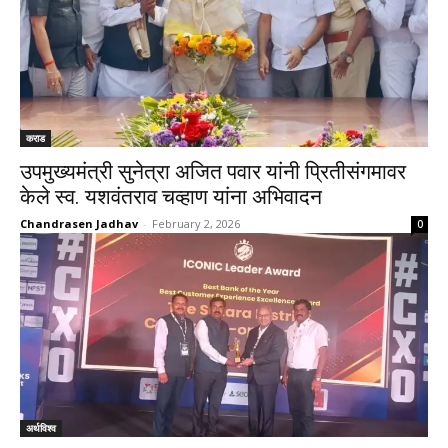
कराड
उपमुख्यमंत्री सुनेत्रा अजित पवार यांनी प्रितीसंगमावर
केले स्व. यशवंतराव चव्हाण यांना अभिवादन
Chandrasen Jadhav
-
February 2, 2026
0
अर्थविश्व