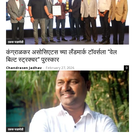
ठळक घडामोडी
कंग्राळकर असोसिएटस च्या लँडमार्क टॉवर्सला “वेल
बिल्ट स्ट्रक्चर” पुरस्कार
Chandrasen Jadhav
-
February 27, 2026
0
ठळक घडामोडी