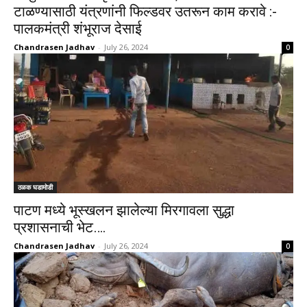
टाळण्यासाठी यंत्रणांनी फिल्डवर उतरून काम करावे :-
पालकमंत्री शंभूराज देसाई
Chandrasen Jadhav
-
July 26, 2024
0
ठळक घडामोडी
पाटण मध्ये भूस्खलन झालेल्या मिरगावला सुद्धा
प्रशासनाची भेट….
Chandrasen Jadhav
-
July 26, 2024
0