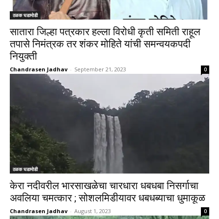
ठळक घडामोडी
सातारा जिल्हा पत्रकार हल्ला विरोधी कृती समिती राहूल
तपासे निमंत्रक तर शंकर मोहिते यांची समन्वयकपदी
नियुक्ती
Chandrasen Jadhav
-
September 21, 2023
0
ठळक घडामोडी
केरा नदीवरील भारसाखळेचा चारधारा धबधबा निसर्गाचा
अवलिया चमत्कार ; सोशलमिडीयावर धबधब्याचा धुमाकूळ
Chandrasen Jadhav
-
August 1, 2023
0