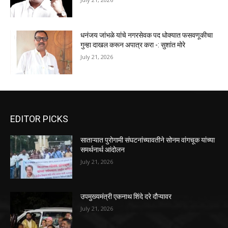
धनंजय जांभळे यांचे नगरसेवक पद धोक्यात फसवणूकीचा
गुन्हा दाखल करून अपात्र करा -: सुशांत मोरे
July 21, 2026
EDITOR PICKS
साताऱ्यात पुरोगामी संघटनांच्यावतीने सोनम वांगचूक यांच्या
समर्थनार्थ आंदोलन
July 21, 2026
उपमुख्यमंत्री एकनाथ शिंदे दरे दौऱ्यावर
July 21, 2026