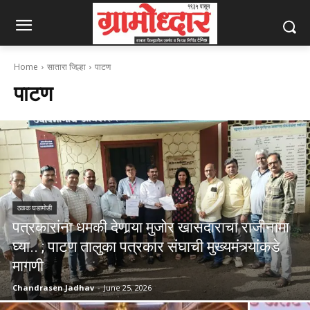
Home
सातारा जिल्हा
पाटण
पाटण
ठळक घडामोडी
पत्रकारांना धमकी देणार्‍या मुजोर खासदाराचा राजीनामा
घ्या.. ; पाटण तालुका पत्रकार संघाची मुख्यमंत्र्यांकडे
मागणी
Chandrasen Jadhav
-
June 25, 2026