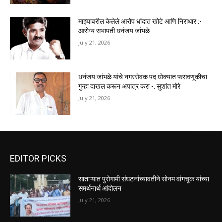
माझ्यावरील केलेले आरोप धांदात खोटे आणि निराधार :-
आरोग्य सभापती धनंजय जांभळे
July 21, 2026
धनंजय जांभळे यांचे नगरसेवक पद धोक्यात फसवणूकीचा
गुन्हा दाखल करून अपात्र करा -: सुशांत मोरे
July 21, 2026
EDITOR PICKS
साताऱ्यात पुरोगामी संघटनांच्यावतीने सोनम वांगचूक यांच्या
समर्थनार्थ आंदोलन
July 21, 2026