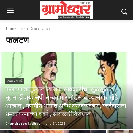
Home
सातारा जिल्हा
फलटण
फलटण
ठळक घडामोडी
फलटण तालुक्यात खाजगी सावकारीचा सुळसुळाट ;
नूतन डीवायएसपी धन्यकुमार गोडसे यांच्यासमोर मोठे
आव्हान ; ग्रामीण भागात अवैध व्याजव्यवहार, कर्जदारांना
धमकावल्याच्या चर्चा ; सावकारीविरोधात...
Chandrasen Jadhav
-
June 24, 2026