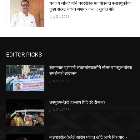
धनंजय जांभळे यांचे नगरसेवक पद धोक्यात फसवणूकीचा
गुन्हा दाखल करून अपात्र करा -: सुशांत मोरे
July 21, 2026
EDITOR PICKS
साताऱ्यात पुरोगामी संघटनांच्यावतीने सोनम वांगचूक यांच्या
समर्थनार्थ आंदोलन
July 21, 2026
उपमुख्यमंत्री एकनाथ शिंदे दरे दौऱ्यावर
July 21, 2026
माझ्यावरील केलेले आरोप धांदात खोटे आणि निराधार :-