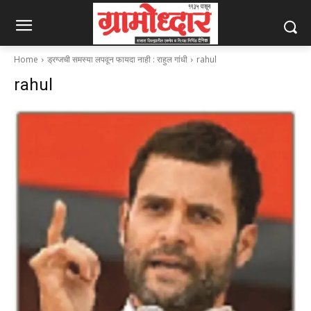
Home
ड्रग्जची समस्या लपवून फायदा नाही : राहुल गांधी
rahul
rahul