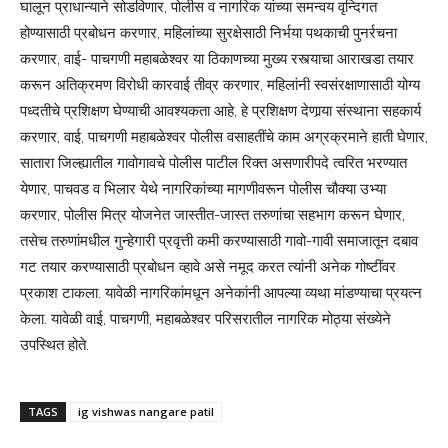
घालून प्राधान्याने सोडविणार, पोलीस व नागरिक यांच्या समन्वय वृन्दिगत
होण्यासाठी प्रबोधन करणार, महिलांच्या सुरक्षेसाठी निर्भया पथकाची पुनर्रचना
करणार, वाई- पाचगणी महाबळेश्वर या ठिकाणच्या मुख्य रस्त्याचा आराखडा तयार
करून अतिक्रमण विरोधी कारवाई तीव्र करणार, महिलांनी स्वसंरक्षाणासाठी योग्य
पध्दतीचे प्रशिक्षण घेण्याची आवश्यकता आहे, हे प्रशिक्षण देणार्‍या संस्थाना सहकार्य
करणार, वाई, पाचगणी महाबळेश्वर पोलीस वसाहतींचे काम अग्रक्रमाने हाती घेणार,
सातारा जिल्ह्यातील गावोगावचे पोलीस पाटील रिक्त असणारीपदे त्वरित भरण्यात
येणार, पाचवड व भिलार येथे नागरिकांच्या मागणीवरून पोलीस चौक्या उभ्या
करणार, पोलीस मित्र योजनेत जास्तीत-जास्त तरुणांचा सहभाग करून घेणार,
तसेच तरुणांमधील गुन्हेगारी प्रवृत्ती कमी करण्यासाठी गावो-गावी समाजातून दबाव
गट तयार करण्यासाठी प्रबोधन व्हावे असे नमूद करत त्यांनी अनेक गोष्टींवर
प्रकाश टाकला. यावेळी नागरिकांमधून अनेकांनी आपल्या व्यथा मांडण्याचा प्रयत्न
केला. यावेळी वाई, पाचगणी, महाबळेश्वर परिसरातील नागरिक मोठ्या संख्येने
उपस्थित होते.
TAGS
ig vishwas nangare patil