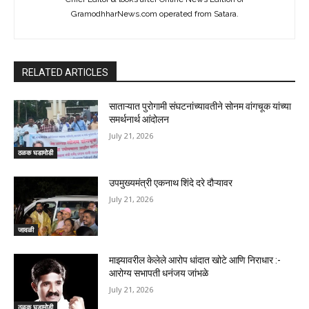
GramodhharNews.com operated from Satara.
RELATED ARTICLES
साताऱ्यात पुरोगामी संघटनांच्यावतीने सोनम वांगचूक यांच्या
समर्थनार्थ आंदोलन
July 21, 2026
ठळक घडामोडी
उपमुख्यमंत्री एकनाथ शिंदे दरे दौऱ्यावर
July 21, 2026
जावळी
माझ्यावरील केलेले आरोप धांदात खोटे आणि निराधार :-
आरोग्य सभापती धनंजय जांभळे
July 21, 2026
ठळक घडामोडी