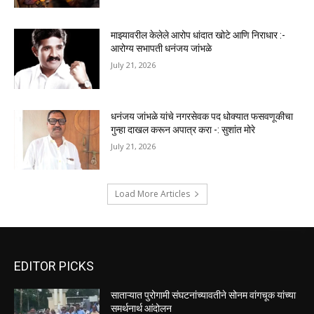
माझ्यावरील केलेले आरोप धांदात खोटे आणि निराधार :-
आरोग्य सभापती धनंजय जांभळे
July 21, 2026
धनंजय जांभळे यांचे नगरसेवक पद धोक्यात फसवणूकीचा
गुन्हा दाखल करून अपात्र करा -: सुशांत मोरे
July 21, 2026
Load More Articles
EDITOR PICKS
साताऱ्यात पुरोगामी संघटनांच्यावतीने सोनम वांगचूक यांच्या
समर्थनार्थ आंदोलन