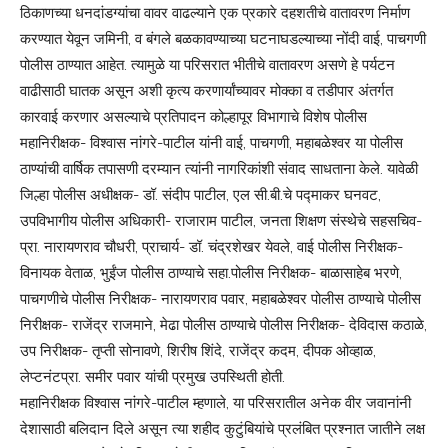
ठिकाणच्या धनदांडग्यांचा वावर वाढल्याने एक प्रकारे दहशतीचे वातावरण निर्माण
करण्यात येवून जमिनी, व बंगले बळकावण्याच्या घटनाघडल्याच्या नोंदी वाई, पाचगणी
पोलीस ठाण्यात आहेत. त्यामुळे या परिसरात भीतीचे वातावरण असणे हे पर्यटन
वाढीसाठी घातक असून अशी कृत्य करणार्यांच्यावर मोक्का व तडीपार अंतर्गत
कारवाई करणार असल्याचे प्रतिपादन कोल्हापूर विभागाचे विशेष पोलीस
महानिरीक्षक- विश्वास नांगरे-पाटील यांनी वाई, पाचगणी, महाबळेश्वर या पोलीस
ठाण्यांची वार्षिक तपासणी दरम्यान त्यांनी नागरिकांशी संवाद साधताना केले. यावेळी
जिल्हा पोलीस अधीक्षक- डॉ. संदीप पाटील, एल सी.बी.चे पद्माकर घनवट,
उपविभागीय पोलीस अधिकारी- राजाराम पाटील, जनता शिक्षण संस्थेचे सहसचिव-
प्रा. नारायणराव चौधरी, प्राचार्य- डॉ. चंद्रशेखर येवले, वाई पोलीस निरीक्षक-
विनायक वेताळ, भुईंज पोलीस ठाण्याचे सहा.पोलीस निरीक्षक- बाळासाहेब भरणे,
पाचगणीचे पोलीस निरीक्षक- नारायणराव पवार, महाबळेश्वर पोलीस ठाण्याचे पोलीस
निरीक्षक- राजेंद्र राजमाने, मेढा पोलीस ठाण्याचे पोलीस निरीक्षक- देविदास कठाळे,
उप निरीक्षक- तृप्ती सोनावणे, शिरीष शिंदे, राजेंद्र कदम, दीपक ओव्हाळ,
लेप्टनंटप्रा. समीर पवार यांची प्रमुख उपस्थिती होती.
महानिरीक्षक विश्वास नांगरे-पाटील म्हणाले, या परिसरातील अनेक वीर जवानांनी
देशासाठी बलिदान दिले असून त्या शहीद कुटुंबियांचे प्रलंबित प्रश्नात जातीने लक्ष