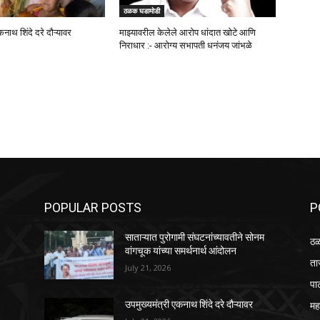
ठळक घडामोडी
कनाथ शिंदे दरे दौऱ्यावर
माझ्यावरील केलेले आरोप धांदात खोटे आणि
निराधार :- आरोग्य सभापती धनंजय जांभळे
POPULAR POSTS
P
साताऱ्यात पुरोगामी संघटनांच्यावतीने सोनम
ठळ
वांगचूक यांच्या समर्थनार्थ आंदोलन
ता
July 21, 2026
पा
महा
उपमुख्यमंत्री एकनाथ शिंदे दरे दौऱ्यावर