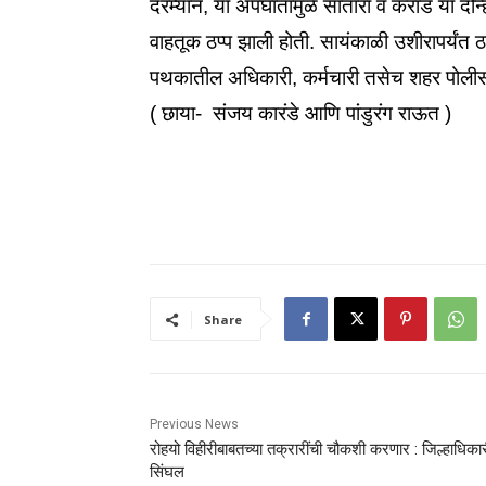
दरम्यान, या अपघातामुळे सातारा व कराड या दोन्ही
वाहतूक ठप्प झाली होती. सायंकाळी उशीरापर्यंत ठ
पथकातील अधिकारी, कर्मचारी तसेच शहर पोलीस ठा
( छाया- संजय कारंडे आणि पांडुरंग राऊत )
Share
Previous News
रोहयो विहीरीबाबतच्या तक्रारींची चौकशी करणार : जिल्हाधिका
सिंघल