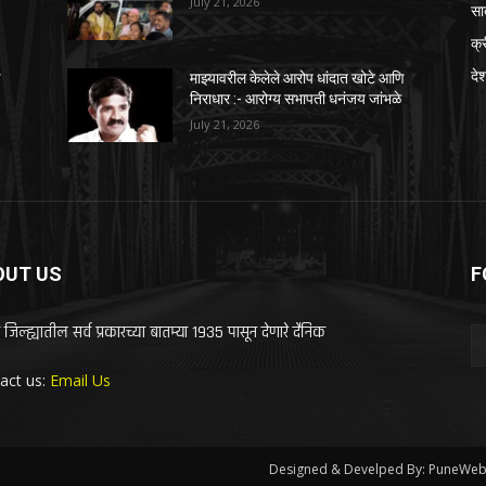
July 21, 2026
सा
क्
दे
ि
माझ्यावरील केलेले आरोप धांदात खोटे आणि
निराधार :- आरोग्य सभापती धनंजय जांभळे
July 21, 2026
OUT US
F
 जिल्ह्यातील सर्व प्रकारच्या बातम्या 1935 पासून देणारे दैनिक
act us:
Email Us
Designed & Develped By: PuneWeb