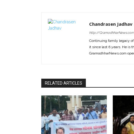
Chandrasen Jadhav
http://GramodhharNews.co
Continuing family legacy o
it since last 6 years. He is 
GramodhharNews.com opera
RELATED ARTICLES