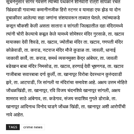
सूचनेनुसार सागर गवसणे त्यांच्या पथकाने शनिवारी रात्री सापळा रचत
खिंडवाडी गावाच्या कमानीनजीक हिरो स्टनर व यामाहा एफ झेड या दोन
दुचाकीवर आलेल्या सहा जणांना संशयावरून ताब्यात घेतले. त्यांच्याकडे
कसून चौकशी केली असता सातारा व सांगली जिल्ह्यातील दहा मंदिरामध्ये
त्यांनी चोरी केल्याचे कबूल केले यामध्ये सोमेश्वर मंदिर गुरसाळे, ता. खटाव
मायाक्का देवी शिवडे, ता. खटाव, ज्योतीबा मंदिर ता. खटाव, गणपती मंदिर
कोळेवाडी, ता. कराड, नटराज मंदिर मौजे कुडाळ ता. जावली, धानाई
जाकावी कार्वे, ता. कराड, समर्थ व्यसनमुक्त केंद्र आंबेघर, ता. जावली
बडेखान बाबा मंदिर निमसोड, ता. खटाव, हरणाई देवी भूषणगड, ता. खटाव
गाजीबाबा सवारबाबा दर्गा कुर्ली, ता. खानापूर विरोबा देवस्थान कुरुंदवाडी
झरे, ता. आटपाडी, जि सांगली या मंदिरांचा समावेश आहे. अक्षय उत्तम मोहिते
जोंधळखिंडी, ता. खानापूर, रवि विजय चंदनशिवे खानापूर सांगली, अक्षय
शामराव साठे आंबेगाव, ता. कडेगाव, संजय सदाशिव गुगले डोराळे, ता.
खानापूर आदिनाथ विनोद घाडगे जोंधळ खिंडी, ता. खानापूर अशी आरोपींची
नावे आहेत.
TAGS
crime news