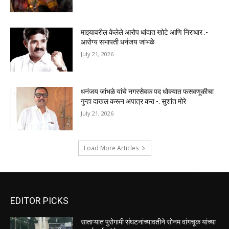
माझ्यावरील केलेले आरोप धांदात खोटे आणि निराधार :-
आरोग्य सभापती धनंजय जांभळे
July 21, 2026
धनंजय जांभळे यांचे नगरसेवक पद धोक्यात फसवणूकीचा
गुन्हा दाखल करून अपात्र करा -: सुशांत मोरे
July 21, 2026
Load More Articles
EDITOR PICKS
साताऱ्यात पुरोगामी संघटनांच्यावतीने सोनम वांगचूक यांच्या