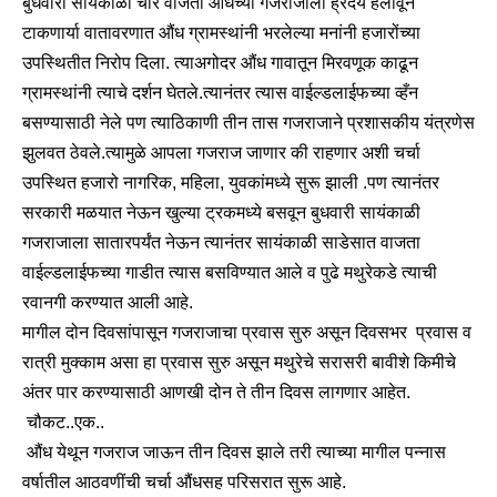
बुधवारी सायंकाळी चार वाजता औंधच्या गजराजाला ह्रदय हेलावून
टाकणार्या वातावरणात औंध ग्रामस्थांनी भरलेल्या मनांनी हजारोंच्या
उपस्थितीत निरोप दिला. त्याअगोदर औंध गावातून मिरवणूक काढून
ग्रामस्थांनी त्याचे दर्शन घेतले.त्यानंतर त्यास वाईल्डलाईफच्या व्हँन
बसण्यासाठी नेले पण त्याठिकाणी तीन तास गजराजाने प्रशासकीय यंत्रणेस
झुलवत ठेवले.त्यामुळे आपला गजराज जाणार की राहणार अशी चर्चा
उपस्थित हजारो नागरिक, महिला, युवकांमध्ये सुरू झाली .पण त्यानंतर
सरकारी मळयात नेऊन खुल्या ट्रकमध्ये बसवून बुधवारी सायंकाळी
गजराजाला सातारपर्यंत नेऊन त्यानंतर सायंकाळी साडेसात वाजता
वाईल्डलाईफच्या गाडीत त्यास बसविण्यात आले व पुढे मथुरेकडे त्याची
रवानगी करण्यात आली आहे.
मागील दोन दिवसांपासून गजराजाचा प्रवास सुरु असून दिवसभर प्रवास व
रात्री मुक्काम असा हा प्रवास सुरु असून मथुरेचे सरासरी बावीशे किमीचे
अंतर पार करण्यासाठी आणखी दोन ते तीन दिवस लागणार आहेत.
चौकट..एक..
औंध येथून गजराज जाऊन तीन दिवस झाले तरी त्याच्या मागील पन्नास
वर्षातील आठवणींची चर्चा औंधसह परिसरात सुरू आहे.