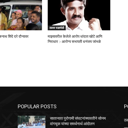
ठळक घडामोडी
कनाथ शिंदे दरे दौऱ्यावर
माझ्यावरील केलेले आरोप धांदात खोटे आणि
निराधार :- आरोग्य सभापती धनंजय जांभळे
POPULAR POSTS
P
साताऱ्यात पुरोगामी संघटनांच्यावतीने सोनम
ठळ
वांगचूक यांच्या समर्थनार्थ आंदोलन