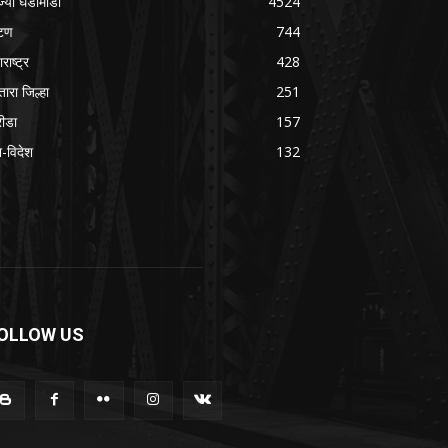
ज्या घडामोडी
4524
टण
744
राष्ट्र
428
तारा जिल्हा
251
रीडा
157
श-विदेश
132
OLLOW US