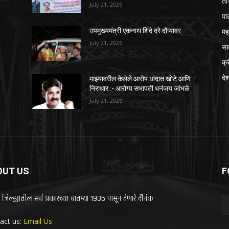
ता
July 21, 2026
पा
महा
उपमुख्यमंत्री एकनाथ शिंदे दरे दौऱ्यावर
July 21, 2026
सा
क्
दे
ि
माझ्यावरील केलेले आरोप धांदात खोटे आणि
निराधार :- आरोग्य सभापती धनंजय जांभळे
July 21, 2026
OUT US
F
 जिल्ह्यातील सर्व प्रकारच्या बातम्या 1935 पासून देणारे दैनिक
act us:
Email Us