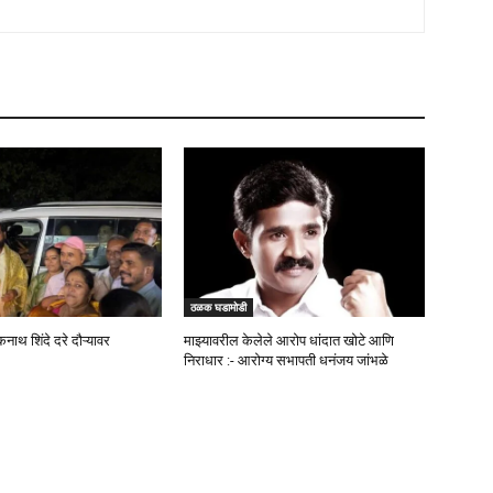
ठळक घडामोडी
कनाथ शिंदे दरे दौऱ्यावर
माझ्यावरील केलेले आरोप धांदात खोटे आणि
निराधार :- आरोग्य सभापती धनंजय जांभळे