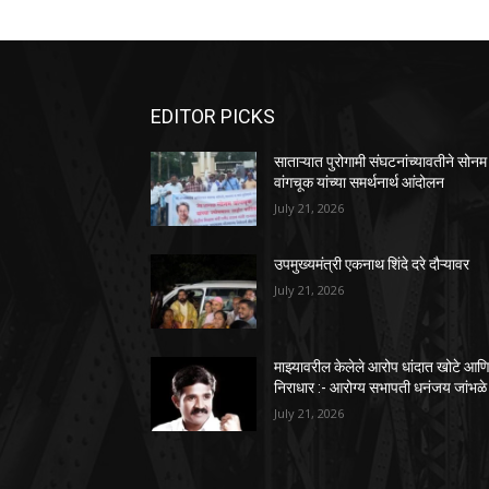
EDITOR PICKS
साताऱ्यात पुरोगामी संघटनांच्यावतीने सोनम
वांगचूक यांच्या समर्थनार्थ आंदोलन
July 21, 2026
उपमुख्यमंत्री एकनाथ शिंदे दरे दौऱ्यावर
July 21, 2026
माझ्यावरील केलेले आरोप धांदात खोटे आण
निराधार :- आरोग्य सभापती धनंजय जांभळे
July 21, 2026