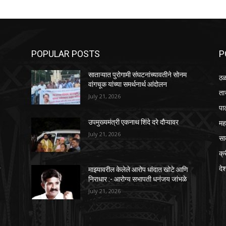
POPULAR POSTS
P
साताऱ्यात पुरोगामी संघटनांच्यावतीने सोनम
ठळ
वांगचूक यांच्या समर्थनार्थ आंदोलन
ता
July 21, 2026
पा
महा
उपमुख्यमंत्री एकनाथ शिंदे दरे दौऱ्यावर
July 21, 2026
सा
क्
दे
ि
माझ्यावरील केलेले आरोप धांदात खोटे आणि
निराधार :- आरोग्य सभापती धनंजय जांभळे
July 21, 2026