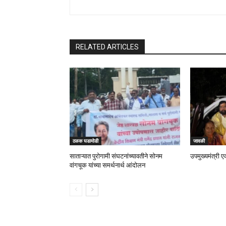
RELATED ARTICLES
ठळक घडामोडी
जावळी
साताऱ्यात पुरोगामी संघटनांच्यावतीने सोनम
उपमुख्यमंत्री ए
वांगचूक यांच्या समर्थनार्थ आंदोलन