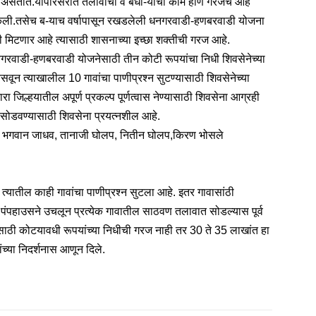
 असतात.यापरिसरात तलावाची व बंधा-यांची कामे होणे गरजेचे आहे
ी केली.तसेच ब-याच वर्षापासून रखडलेली धनगरवाडी-हणबरवाडी योजना
रूपी मिटणार आहे त्यासाठी शासनाच्या इच्छा शक्तीची गरज आहे.
धनगरवाडी-हणबरवाडी योजनेसाठी तीन कोटी रूपयांचा निधी शिवसेनेच्या
सवून त्याखालील 10 गावांचा पाणीप्रश्‍न सुटण्यासाठी शिवसेनेच्या
 जिल्हयातील अपूर्ण प्रकल्प पूर्णत्वास नेण्यासाठी शिवसेना आग्रही
न सोडवण्यासाठी शिवसेना प्रयत्नशील आहे.
लप, भगवान जाधव, तानाजी घोलप, नितीन घोलप,किरण भोसले
ातील काही गावांचा पाणीप्रश्‍न सुटला आहे. इतर गावासांठी
ंपहाउसने उचलून प्रत्येक गावातील साठवण तलावात सोडल्यास पूर्व
्यासाठी कोटयावधी रूपयांच्या निधीची गरज नाही तर 30 ते 35 लाखांत हा
ंच्या निदर्शनास आणून दिले.