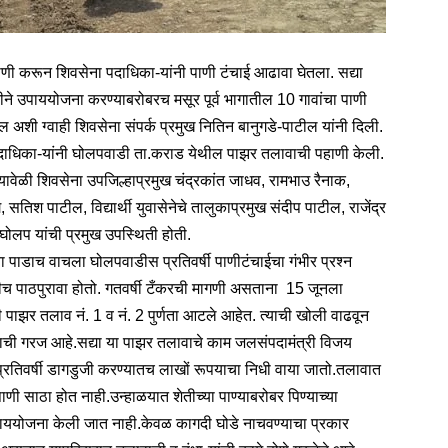
ाणी करून शिवसेना पदाधिका-यांनी पाणी टंचाई आढावा घेतला. सद्या
ातडीने उपाययोजना करण्याबरोबरच मसूर पूर्व भागातील 10 गावांचा पाणी
ल अशी ग्वाही शिवसेना संपर्क प्रमुख नितिन बानुगडे-पाटील यांनी दिली.
्या पदाधिका-यांनी घोलपवाडी ता.कराड येथील पाझर तलावाची पहाणी केली.
े. यावेळी शिवसेना उपजिल्हाप्रमुख चंद्रकांत जाधव, रामभाउ रैनाक,
सतिश पाटील, विद्यार्थी युवासेनेचे तालुकाप्रमुख संदीप पाटील, राजेंद्र
घोलप यांची प्रमुख उपस्थिती होती.
चा पाडाच वाचला घोलपवाडीस प्रतिवर्षी पाणीटंचाईचा गंभीर प्रश्‍न
रीच पाठपुरावा होतो. गतवर्षी टँकरची मागणी असताना 15 जूनला
पाझर तलाव नं. 1 व नं. 2 पुर्णता आटले आहेत. त्याची खोली वाढवून
ची गरज आहे.सद्या या पाझर तलावाचे काम जलसंपदामंत्री विजय
ी. प्रतिवर्षी डागडुजी करण्यातच लाखों रूपयाचा निधी वाया जातो.तलावात
ाणी साठा होत नाही.उन्हाळयात शेतीच्या पाण्याबरोबर पिण्याच्या
य उपाययोजना केली जात नाही.केवळ कागदी घोडे नाचवण्याचा प्रकार