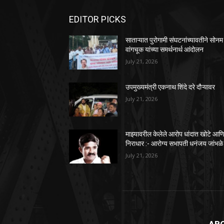
EDITOR PICKS
साताऱ्यात पुरोगामी संघटनांच्यावतीने सोनम
वांगचूक यांच्या समर्थनार्थ आंदोलन
July 21, 2026
उपमुख्यमंत्री एकनाथ शिंदे दरे दौऱ्यावर
July 21, 2026
माझ्यावरील केलेले आरोप धांदात खोटे आण
निराधार :- आरोग्य सभापती धनंजय जांभळे
July 21, 2026