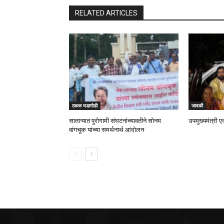
RELATED ARTICLES
ठळक घडामोडी
जावळी
साताऱ्यात पुरोगामी संघटनांच्यावतीने सोनम
उपमुख्यमंत्री ए
वांगचूक यांच्या समर्थनार्थ आंदोलन