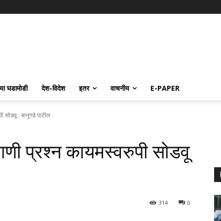
्या घडामोडी
देश-विदेश
इतर
वाचनीय
E-PAPER
पी सोडवू : बानुगडे पाटील
ाणी प्रश्‍न कायमस्वरुपी सोडवू
314
0