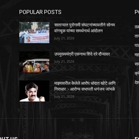
POPULAR POSTS
P
साताऱ्यात पुरोगामी संघटनांच्यावतीने सोनम
ठळ
वांगचूक यांच्या समर्थनार्थ आंदोलन
ता
July 21, 2026
पा
महा
उपमुख्यमंत्री एकनाथ शिंदे दरे दौऱ्यावर
July 21, 2026
सा
क्
दे
ि
माझ्यावरील केलेले आरोप धांदात खोटे आणि
निराधार :- आरोग्य सभापती धनंजय जांभळे
July 21, 2026