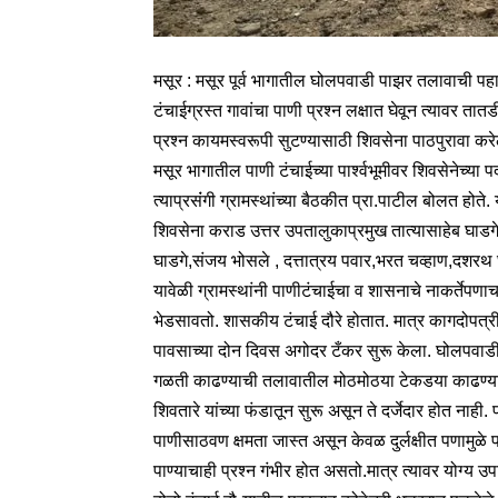
मसूर : मसूर पूर्व भागातील घोलपवाडी पाझर तलावाची पह
टंचाईग्रस्त गावांचा पाणी प्रश्‍न लक्षात घेवून त्यावर त
प्रश्‍न कायमस्वरूपी सुटण्यासाठी शिवसेना पाठपुरावा करे
मसूर भागातील पाणी टंचाईच्या पार्श्‍वभूमीवर शिवसेनेच
त्याप्रसंंगी ग्रामस्थांच्या बैठकीत प्रा.पाटील बोलत होत
शिवसेना कराड उत्तर उपतालुकाप्रमुख तात्यासाहेब घाडगे, 
घाडगे,संजय भोसले , दत्तात्रय पवार,भरत चव्हाण,दशरथ 
यावेळी ग्रामस्थांनी पाणीटंचाईचा व शासनाचे नाकर्तेपणा
भेडसावतो. शासकीय टंचाई दौरे होतात. मात्र कागदोपत्
पावसाच्या दोन दिवस अगोदर टँकर सुरू केला. घोलपवाडी 
गळती काढण्याची तलावातील मोठमोठया टेकडया काढण्या
शिवतारे यांच्या फंडातून सुरू असून ते दर्जेदार होत नाह
पाणीसाठवण क्षमता जास्त असून केवळ दुर्लक्षीत पणामुळे प
पाण्याचाही प्रश्‍न गंभीर होत असतो.मात्र त्यावर योग्