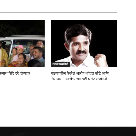
ठळक घडामोडी
कनाथ शिंदे दरे दौऱ्यावर
माझ्यावरील केलेले आरोप धांदात खोटे आणि
निराधार :- आरोग्य सभापती धनंजय जांभळे