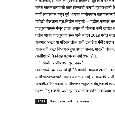
होतो.टंचाई दौ-यातील प्रस्ताव कोठेतरी धूळखात पडलेले
तसेच जलसंधारणाची कामे होण्याची मागणी ग्रामस्थांन
मार्गी लावल्यास मसूर पूर्व भागाचा पाणीप्रश्‍न कायमस्व
यावेळी बोलताना प्रा.नितीन बानुगडे – पाटील म्हणाले 
पाठपुराव्यामुळे मंजूर झाला असून ही योजना कमी खर्चात ब
वतीने आपण पाठपुरावा करू असे सांगून 2019 पर्यंत सातारा
राहणार असून या परिसरातील पाणी टंचाईचा गंभीर प्रश्‍
याप्रसंगी मसूर विभागप्रमुख उध्दव घोलप, मारूती घो
आदीशिवसैनिकांसह ग्रामस्थ उपस्थित होते.
कमी खर्चात पाणीप्रश्‍न सुटू शकतो
धनगरवाडी-हणबरवाडी ही 28 गावांची योजना असली तरी त्य
पाणीसाठवण्यासाठी साठवण तलाव आहे.या योजनेचे पाणी प
भागातील 10 गावांचा पाणीप्रश्‍न संपुष्टात येवू शकतो त
प्रश्‍न मिटू शकतो. असे ग्रामस्थांनी शिवसेना पदाधिका-या
TAGS
Banugade patil
shivsena