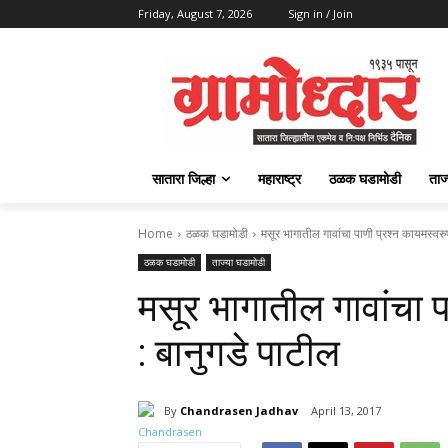
Friday, August 7, 2026
Sign in / Join
सातारा जिल्हा
महाराष्ट्र
ठळक घडामोडी
ताज
Home
ठळक घडामोडी
मसूर भागातील गावांचा पाणी प्रश्‍न कायमस्वरु
ठळक घडामोडी
ताज्या घडामोडी
मसूर भागातील गावांचा प
: बानुगडे पाटील
By
Chandrasen Jadhav
April 13, 2017