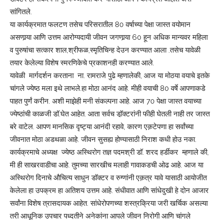
सांगितले.
या कार्यक्रमात फलटण तसेच परिसरातील 80 वर्षाच्या पेक्षा जास्त वयोमान
असणार्‍या आणि उत्तम आरोग्यदायी जीवन जगणार्‍या 60 हून अधिक मान्यवर महिला
व पुरुषांचा सत्कार शाल,श्रीफळ,स्मृतिचिन्ह देउन करण्यात आला .तसेच यावेळी
तयार केलेल्या विशेष स्मरणिकेचे प्रकाशनही करण्यात आले.
यावेळी मार्गदर्शन करताना ना. रामराजे पुढे म्हणालेकी, आज या मोठया वयाचे इतके
चांगले ज्येष्ठ मला इथे लाभले.हा मोठा आनंद आहे. मीही वयाची 80 वर्षे आपणाकडे
पाहत पुर्णं करीन. अशी माझेही मनी संकल्पना आहे. आज 70 पेक्षा जास्त वयाच्या
ज्येष्ठांची काळजी डॉ.घेत आहेत. आता सर्वच डॉ़क्टरांनी फीही घेतली नाही तर जास्त
बरे वाटेल. आपण मानसिक दृष्ट्या आनंदी रहावे, कारण एक़टेपणा हा सर्वांच्या
जीवनात मोठा अडथळा आहे. जीवन सुसह्य होण्यासाठी निराश कधी होउ नका.
कार्यक्रमाचे अध्यक्ष ज्येष्ठ अस्थिरोग तज्ञ पदमश्री डॉ. शरद हर्डीकर म्हणाले की,
मी ही साखरवाडीचा आहे. तुमच्या सारखीच मलाही गावाकडची ओढ आहे. आज या
अस्थिरोग दिनाचे औचित्य साधुन डॉक्टर व रुग्णांनी एक़त्र यावे यासाठी आयोजीत
केलेला हा उपक्रम हा अतिशय उत्तम आहे. संधीवात आणि सांधेदुखी हे दोन आजार
सर्वांना विशेष त्रासदायक आहेत. सांधेरोपणच्या शस्त्रक्रिया जरी खर्चिक असल्या
तरी आधूनिक उपचार पध्दतीने अनेकांना आपले जीवन निरोगी आणि चांगले