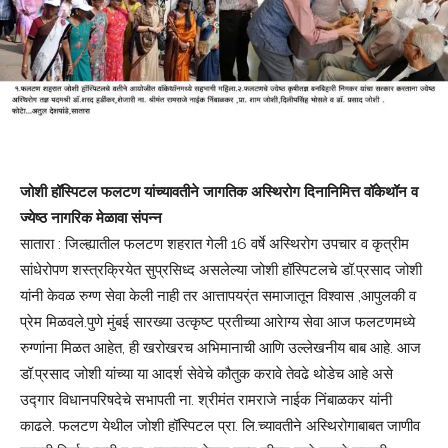
जोशी हॉस्पिटल फलटण यांच्यावतीने जागतिक अस्थिरोग दिनानिमित्त वॉकेथॉन व
ज्येष्ठ नागरिक मेळावा संपन्न
सातारा : जिल्ह्यातील फलटण शहरात गेली 16 वर्षे अस्थिरोग उपचार व कृत्रीम
सांधेरोपण शस्त्रक्रियेत सुप्रसिध्द असलेल्या जोशी हॉस्पिटलचे डॉ.प्रसाद जोशी
यांनी केवळ रुग्ण सेवा केली नाही तर आत्तापयर्ंत समाजातून विश्‍वास ,आपुलकी व
प्रेम मिळवले.पुणे मुंबई सारख्या उत्कृष्ट प्रतीच्या आरेाग्य सेवा आज फलटणमध्ये
रुग्णांना मिळत आहेत, ही खरोखरच अभिमानाची आणि उल्लेखनीय बाब आहे. आज
डॉ.प्रसाद जोशी यांच्या या आदर्श सेवेचे कौतुक करावे तेवढे थोडेच आहे असे
उद्गार विधानपरिषदेचे सभापती ना. श्रीमंत रामराजे नाईक निंबाळकर यांनी
काढले. फलटण येथील जोशी हॉस्पिटल प्रा. लि.च्यावतीने अस्थिरोगाबाबत जाणीव