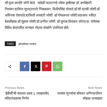
सौ.पूजा कान्हेरे यांनी केले. यावेळी फलटणचे ज्येष्ठ कृषीतज्ञ डॉ. बनबिहारी
निमकर,श्रीमंत सुभद्राराजे निंबाळकर, दिलीपसिंह भोसले,डॉ.सौ प्राची जोशी,डॉ.
अविनाश देशपांडे,श्रीमती जयश्री जोशी, डॉ.गोपाळराव जोशी,पत्रकार रवींद्र
बेडकीहाळ,डॉ.सुहास जोशी,डॉ.अनील जोशी, डॉ.धुमाळ,दिवाकर कोरांटक, यांचेसह
विविध क्षेत्रातील मान्यवर मोठ्या संख्येने उपस्थित होते.
TAGS
phaltan news
Previous News
Next News
‘ईबीसी’ची सवलत आता ६ लाखापर्यंत,
जयवंत शुगर्सचा बॉयलर अग्निप्रदीपन
मंत्रिमंडळाचा निर्णय
सोहळा उत्साहात