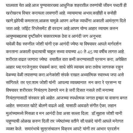
घालवता येत आहे.आज पुण्यासारख्या आधुनिक शहरातील तरुणांची जीवन पध्दती ही
खरोखरच विचार करायला लावणारी आहे. व्यायामाचा अभाव,काहीही व कसेही
खाणे,झोपेची कमतरता,आळस यामुळे आपण अनेक व्याधींना अकाली आमंत्रण दिले
जात आहे. जॉईट रिप्लेसमेंट ही वरदान आहे.आपण योग्य आहार व्यायाम करुन
आयुष्याबद्दलचा दृष्टीकोन सकारात्मक ठेवा व आनंदी जग अनुभवा.
यावेळी वैद्य स्वप्नील जोशी यांनी एक आनंदी ज्येष्ठ या विषयावर आपले मार्गदर्शन
करताना अकाली वृध्दत्वाची चाहूल सध्या वयाच्या 40 ते 45 व्या वर्षीच लागत आहे.
शरीरात वाढत जाणारा ज्येष्ठ वयातील वात कमी करण्यासाठी प्रयत्न करा, अपेक्षित
आहार घ्या,गरजेनुसार पंचकर्म करा, साधे सोपे व्यायाम करा तसेच जागरुक राहुन
वेळच्या वेळी तपासण्या करा.अनेकांशी संपर्क राखत अध्यात्मिक स्वास्थ्य जपा असे
सांगितले. तर प्रा.शाम जोशी यांनी आपल्या व्याख्यानात मन करा रे प्रसन्न या
विषयावर शरीरावर नियंत्रण ठेवणारे मन हे जरी दिसत नसले तरी मनाच्या
नियंत्रणासाठी संस्कार हवे आहेत ,आजच्या स्पर्धात्मक जगात इच्छा या वासना बनत
आहेत. समाजात खोटे बोलणे वाढले आहे. यासाठी आवडते संगीत ऐका, लहान
मुलांच्यामध्ये मिसळा व मन आनंदी ठेवा असा सल्ला दिला. डॉ.सुहास जोशी यानी
पाहुण्याची ओळख करुन दिली तर ज्येष्ठांच्या वतीने सौ.पाळंदे यांनी आपले मनेागत
व्यक्त केले. समारंभाचे सुत्रसंचालन विक्रम आपटे यांनी तर आभार प्रदर्शन