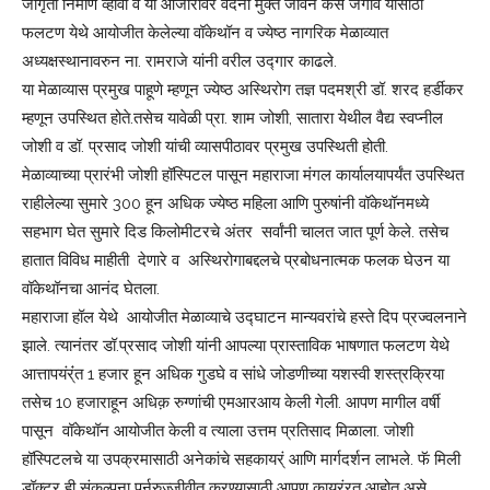
जागृती निर्माण व्हावी व या आजारावर वेदना मुक्त जीवन कसे जगावे यासाठी
फलटण येथे आयोजीत केलेल्या वॉकेथॉन व ज्येष्ठ नागरिक मेळाव्यात
अध्यक्षस्थानावरुन ना. रामराजे यांनी वरील उद्गार काढले.
या मेळाव्यास प्रमुख पाहूणे म्हणून ज्येष्ठ अस्थिरोग तज्ञ पदमश्री डॉ. शरद हर्डीकर
म्हणून उपस्थित होते.तसेच यावेळी प्रा. शाम जोशी, सातारा येथील वैद्य स्वप्नील
जोशी व डॉ. प्रसाद जोशी यांची व्यासपीठावर प्रमुख उपस्थिती होती.
मेळाव्याच्या प्रारंभी जोशी हॉस्पिटल पासून महाराजा मंगल कार्यालयापर्यंत उपस्थित
राहीलेल्या सुमारे 300 हून अधिक ज्येष्ठ महिला आणि पुरुषांनी वॉकेथॉनमध्ये
सहभाग घेत सुमारे दिड किलोमीटरचे अंतर सर्वांनी चालत जात पूर्ण केले. तसेच
हातात विविध माहीती देणारे व अस्थिरोगाबद्दलचे प्रबोधनात्मक फलक घेउन या
वॉकेथॉनचा आनंद घेतला.
महाराजा हॉल येथे आयोजीत मेळाव्याचे उद्घाटन मान्यवरांचे हस्ते दिप प्रज्वलनाने
झाले. त्यानंतर डॉ.प्रसाद जोशी यांनी आपल्या प्रास्ताविक भाषणात फलटण येथे
आत्तापयंर्ंंत 1 हजार हून अधिक गुडघे व सांधे जोडणीच्या यशस्वी शस्त्रक्रिया
तसेच 10 हजाराहून अधिक़ रुग्णांची एमआरआय केली गेली. आपण मागील वर्षी
पासून वॉकेथॉन आयोजीत केली व त्याला उत्तम प्रतिसाद मिळाला. जोशी
हॉस्पिटलचे या उपक्रमासाठी अनेकांचे सहकायर्ं आणि मार्गदर्शन लाभले. फॅ मिली
डॉक्टर ही संकल्पना पुर्नरुज्जीवीत करण्यासाठी आपण कायर्ंरत आहोत असे