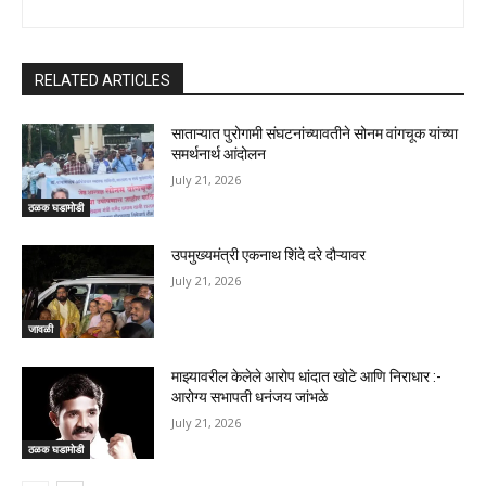
RELATED ARTICLES
साताऱ्यात पुरोगामी संघटनांच्यावतीने सोनम वांगचूक यांच्या
समर्थनार्थ आंदोलन
July 21, 2026
ठळक घडामोडी
उपमुख्यमंत्री एकनाथ शिंदे दरे दौऱ्यावर
July 21, 2026
जावळी
माझ्यावरील केलेले आरोप धांदात खोटे आणि निराधार :-
आरोग्य सभापती धनंजय जांभळे
July 21, 2026
ठळक घडामोडी