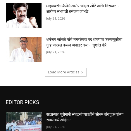
माझ्यावरील केलेले आरोप धांदात खोटे आणि निराधार :-
आरोग्य सभापती धनंजय जांभळे
July 21, 2026
धनंजय जांभळे यांचे नगरसेवक पद धोक्यात फसवणूकीचा
गुन्हा दाखल करून अपात्र करा -: सुशांत मोरे
July 21, 2026
Load More Articles
EDITOR PICKS
साताऱ्यात पुरोगामी संघटनांच्यावतीने सोनम वांगचूक यांच्या
समर्थनार्थ आंदोलन
July 21, 2026