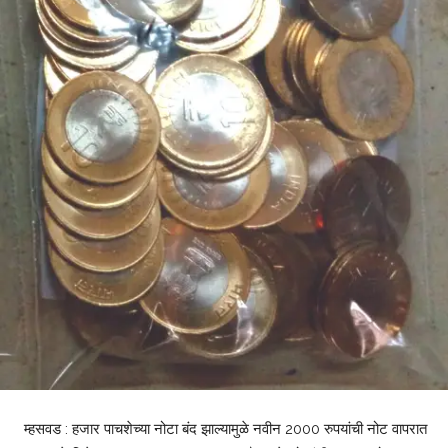
म्हसवड : हजार पाचशेच्या नोटा बंद झाल्यामुळे नवीन 2000 रुपयांची नोट वापरात