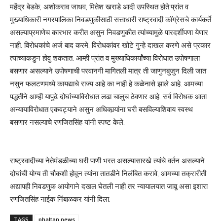
महेंद्र बेडके, अशोकराव जाधव, मितेश खराडे आदी उपस्थित होते.प्रांत व
मुख्याधिकारी नगरपालिका निवडणुकीसाठी सत्ताधारी राष्ट्रवादी कॉग्रेसचे कार्यकर्ते
असल्याप्रमाणेच कारभार करीत असुन निवडणुकीत त्यांच्यामुळे पारदर्शीपणा येणार
नाही. विरोधकांचे अर्ज बाद करमे, विरोधकांवर खोटे गुन्हे दाखल करणे असे प्रकार
त्यांच्याकडुन होवु शकतात. आम्ही प्रांत व मुख्याधिकार्यांच्या विरोधात उपोषणाला
बसणार असल्याने उपोषणाची परवानगी मागितली मात्र ती जाणुनबुजुन दिली जात
नसुन फलटणमध्ये कायद्याचे राज्य आहे का नाही हे कळेनासे झाले आहे. आमच्या
पद्धतीने आम्ही यापुढे दोघांच्याविरोधात लढा चालुच ठेवणार आहे. सर्व विरोधक आता
अन्यायाविरोधात एकवट्याने असुन अधिकार्‍यांना घरी बसविल्याशिवाय स्वस्थ
बसणार नसल्याचे रणजितसिंह यांनी स्पष्ट केले.
राष्ट्रवादीच्या नेतेमंडळीच्या घरी पाणी भरत असल्यासारखे त्यांचे वर्तन असल्याने
दोघांची योग्य ती चौकशी होवून त्यांना तातडीने निलंबित करावे, आमच्या तक्रारीती
अद्यापही निवडणुक आयोगाने दखल घेतली नाही तर न्यायालयात जावू असा इशारा
रणजितसिंह नाईक निंबाळकर यांनी दिला.
TAGS
phaltan news