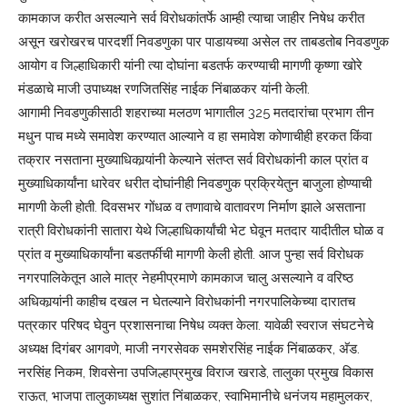
कामकाज करीत असल्याने सर्व विरोधकांतर्फे आम्ही त्याचा जाहीर निषेध करीत
असून खरोखरच पारदर्शी निवडणुका पार पाडायच्या असेल तर ताबडतोब निवडणुक
आयोग व जिल्हाधिकारी यांनी त्या दोघांना बडतर्फ करण्याची मागणी कृष्णा खोरे
मंडळाचे माजी उपाध्यक्ष रणजितसिंह नाईक निंबाळकर यांनी केली.
आगामी निवडणुकीसाठी शहराच्या मलठण भागातील 325 मतदारांचा प्रभाग तीन
मधुन पाच मध्ये समावेश करण्यात आल्याने व हा समावेश कोणाचीही हरकत किंवा
तक्रार नसताना मुख्याधिकार्‍यांनी केल्याने संतप्त सर्व विरोधकांनी काल प्रांत व
मुख्याधिकार्यांना धारेवर धरीत दोघांनीही निवडणुक प्रक्रियेतुन बाजुला होण्याची
मागणी केली होती. दिवसभर गोंधळ व तणावाचे वातावरण निर्माण झाले असताना
रात्री विरोधकांनी सातारा येथे जिल्हाधिकार्यांची भेट घेवून मतदार यादीतील घोळ व
प्रांत व मुख्याधिकार्यांना बडतर्फीची मागणी केली होती. आज पुन्हा सर्व विरोधक
नगरपालिकेतून आले मात्र नेहमीप्रमाणे कामकाज चालु असल्याने व वरिष्ठ
अधिकार्‍यांनी काहीच दखल न घेतल्याने विरोधकांनी नगरपालिकेच्या दारातच
पत्रकार परिषद घेवुन प्रशासनाचा निषेध व्यक्त केला. यावेळी स्वराज संघटनेचे
अध्यक्ष दिगंबर आगवणे, माजी नगरसेवक समशेरसिंह नाईक निंबाळकर, अ‍ॅड.
नरसिंह निकम, शिवसेना उपजिल्हाप्रमुख विराज खराडे, तालुका प्रमुख विकास
राऊत, भाजपा तालुकाध्यक्ष सुशांत निंबाळकर, स्वाभिमानीचे धनंजय महामुलकर,