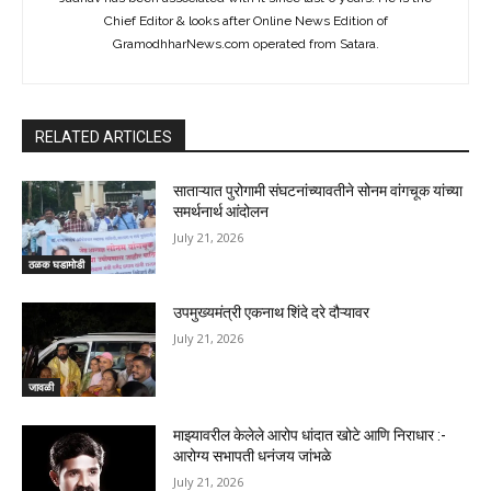
Chief Editor & looks after Online News Edition of
GramodhharNews.com operated from Satara.
RELATED ARTICLES
साताऱ्यात पुरोगामी संघटनांच्यावतीने सोनम वांगचूक यांच्या
समर्थनार्थ आंदोलन
July 21, 2026
ठळक घडामोडी
उपमुख्यमंत्री एकनाथ शिंदे दरे दौऱ्यावर
July 21, 2026
जावळी
माझ्यावरील केलेले आरोप धांदात खोटे आणि निराधार :-
आरोग्य सभापती धनंजय जांभळे
July 21, 2026