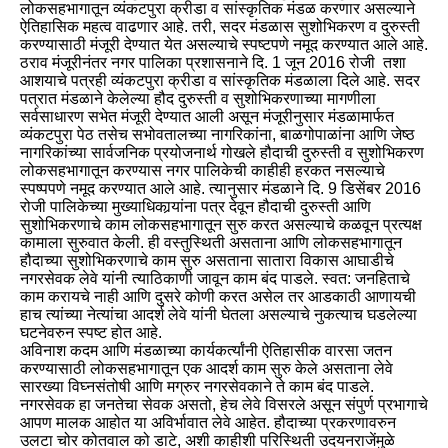
लोकसहभागातून व्यंकटपुरा क्रीडा व सांस्कृतिक मंडळ करणार असल्याने
ऐतिहासिक महत्व वाढणार आहे. तरी, सदर मंडळास सुशोभिकरण व दुरुस्ती
करण्यासाठी मंजूरी देण्यात येत असल्याचे स्पष्टपणे नमूद करण्यात आले आहे.
ठराव मंजूरीनंतर नगर पालिका प्रशासनाने दि. 1 जून 2016 रोजी तशा
आशयाचे पत्रही व्यंकटपुरा क्रीडा व सांस्कृतिक मंडळाला दिले आहे. सदर
पत्रात मंडळाने केलेल्या हौद दुरुस्ती व सुशोभिकरणाच्या मागणीला
सर्वसाधारण सभेत मंजूरी देण्यात आली असून मंजूरीनुसार मंडळामार्फत
व्यंकटपुरा पेठ तसेच सभोवतालच्या नागरिकांना, बाळगोपाळांना आणि जेष्ठ
नागरिकांच्या सार्वजनिक प्रयोजनार्थ गोखले हौदाची दुरुस्ती व सुशोभिकरण
लोकसहभागातून करण्यास नगर पालिकेची काहीही हरकत नसल्याचे
स्पष्पपणे नमूद करण्यात आले आहे. त्यानुसार मंडळाने दि. 9 डिसेंबर 2016
रोजी पालिकेच्या मुख्याधिकार्‍यांना पत्र देवून हौदाची दुरुस्ती आणि
सुशोभिकरणाचे काम लोकसहभागातून सुरु करत असल्याचे कळवून प्रत्यक्ष
कामाला सुरुवात केली. ही वस्तुस्थिती असताना आणि लोकसहभागातून
हौदाच्या सुशोभिकरणाचे काम सुरु असताना सातारा विकास आघाडीचे
नगरसेवक लेवे यांनी त्याठिकाणी जावून काम बंद पाडले. स्वत: जनहिताचे
काम करायचे नाही आणि दुसरे कोणी करत असेल तर आडकाठी आणायची
हाच त्यांच्या नेत्यांचा आदर्श लेवे यांनी घेतला असल्याचे नुकत्याच घडलेल्या
घटनेवरुन स्पष्ट होत आहे.
अविनाश कदम आणि मंडळाच्या कार्यकर्त्यांनी ऐतिहासीक वारसा जतन
करण्यासाठी लोकसहभागातून एक आदर्श काम सुरु केले असताना लेवे
सारख्या विघ्नसंतोषी आणि मग्रुर नगरसेवकाने ते काम बंद पाडले.
नगरसेवक हा जनतेचा सेवक असतो, हेच लेवे विसरले असून संपुर्ण प्रभागाचे
आपण मालक आहोत या अविर्भावात लेवे आहेत. हौदाच्या प्रकरणावरुन
उलटा चोर कोतवाल को डाटे, अशी काहीशी परिस्थिती उदयनराजेंमुळे