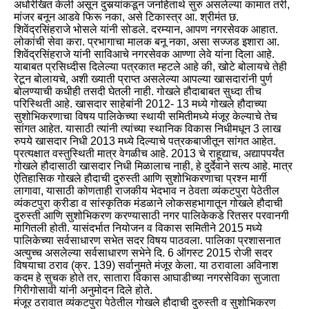
अधोरेखित केली असून दुसर्‍यांकडून जनहितार्थ सुरु असलेल्या कामात तरी,
मांजर बनून आडवे फिरू नका, असे टिकास्त्र आ. श्रीमंत छ.
शिवेंद्रसिंहराजे भोसले यांनी सोडले. दरम्यान, आपण नगरसेवक आहात.
लोकांची सेवा करा. प्रभागाचा मालक बनू नका, असा सज्जड इशारा आ.
शिवेंद्रसिंहराजे यांनी साविआचे नगरसेवक आण्णा लेवे यांना दिला आहे.
याबाबत प्रसिध्दीस दिलेल्या पत्रकात म्हटले आहे की, खोटे बोलायचे तेही
रेटून बोलायचे, अशी ख्याती प्राप्त असलेल्या आपल्या खासदारांनी पुर्ण
बोलण्याची कधीही तसदी घेतली नाही. गोखले हौदाबाबत सुध्दा तीच
परिस्थिती आहे. खासदार साहेबांनी 2012- 13 मध्ये गोखले हौदाच्या
सुशोभिकरणाचा विषय पालिकेच्या स्थायी समितीमध्ये मंजूर केल्याचे तेच
सांगत आहेत. यासाठी त्यांनी त्यांच्या स्थानिक विकास निधीमधून 3 लाख
रुपये खासदार निधी 2013 मध्ये दिल्याचे पत्रकबाजीतून सांगत आहेत.
प्रत्यक्षात वस्तुस्थिती मात्र वेगळीच आहे. 2013 चे राहूद्याच, अद्यापपर्यंत
गोखले हौदासाठी खासदार निधी मिळालाच नाही, हे दुर्देवाने सत्य आहे. मात्र
ऐतिहासिक गोखले हौदाची दुरुस्ती आणि सुशोभिकरणाचा प्रश्‍न मार्गी
लागावा, यासाठी कोणताही राजकीय भेदभाव न ठेवता व्यंकटपुरा पेठेतील
व्यंकटपुरा क्रीडा व सांस्कृतिक मंडळाने लोकसहभागातून गोखले हौदाची
दुरुस्ती आणि सुशोभिकरण करण्यासाठी नगर पालिकेकडे रितसर परवानगी
मागितली होती. यासंदर्भात नियोजन व विकास समितीने 2015 मध्ये
पालिकेच्या सर्वसाधारण सभेत सदर विषय पाठवला. पालिका प्रशासनात
अत्युच्च असलेल्या सर्वसाधारण सभेने दि. 6 ऑगस्ट 2015 रोजी सदर
विषयाचा ठराव (क्र. 139) सर्वानुमते मंजूर केला. या ठरावाला अविनाश
कदम हे सुचक होते तर, सातारा विकास आघाडीच्या नगरसेविका सुजाता
गिरीगोसावी यांनी अनुमोदन दिले होते.
मंजूर ठरावात व्यंकटपुरा पेठेतील गोखले हौदाची दुरुस्ती व सुशोभिकरण