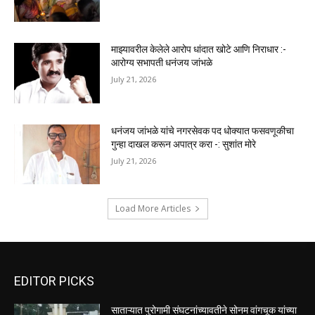
माझ्यावरील केलेले आरोप धांदात खोटे आणि निराधार :-
आरोग्य सभापती धनंजय जांभळे
July 21, 2026
धनंजय जांभळे यांचे नगरसेवक पद धोक्यात फसवणूकीचा
गुन्हा दाखल करून अपात्र करा -: सुशांत मोरे
July 21, 2026
Load More Articles
EDITOR PICKS
साताऱ्यात पुरोगामी संघटनांच्यावतीने सोनम वांगचूक यांच्या