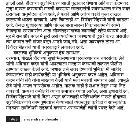
झाली आहे. हौदाच्या सुशोभिकरणासाठी पुढाकार घेणार्‍या अविनाश कदमांवर
गुन्हा दाखल करण्याची मागणी करणार्‍या खासदारांनी सर्वसाधारण सभेत सदर
ठरावाला अनुमोदक कोण आहे, हे पहावे आणि त्यांच्यावरही गुन्हा दाखल
करण्याचे धाडस दाखवावे, असा चिमटाही आ. शिवेंद्रसिंहराजे यांनी काढला
आहे. केवळ फुशारक्या आणि पोकळ बाता मारुन विकासकामाची स्वप्ने
रंगवणार्‍या खासदारांना आता लोकसहभागाच्या कामाचेही श्रेय घ्यायचे आहे.
मुह में राम और बगल मे छुरी असे व्यक्तीमत्व जपणार्‍यांनी दुसरे करत असतील
त्या कामात तरी मांजर बनून आडवे जावू नये, असा जबरदस्त टोला आ.
शिवेंद्रसिंहराजे यांनी पत्रकाद्वारे लगावला आहे.
बदलत्या भुमिकेचे अनुकरण हेच समाधान…
दरम्यान, गोखले हौदाच्या सुशोभिकरणाच्या प्रकरणावरुन नगरसेवक लेवे
यांनी अविनाश कदम यांनी आपल्याला मारहाण केल्याची तक्रार पोलीस
ठाण्यात दाखल केली आहे. जशास तसे उत्तर देण्याची भुमिका मी जाहीर
केल्यानंतर माझे कार्यकर्तेही या भुमिकेचे अनुकरण करत आहेत. अविनाश
कदम यांनी लेवे यांना मारहाण केली याचे मला मनस्वी समाधान आहे. त्यामुळे
लेवे यांनी आपण नगरसेवक आहोत, मालक नाही हे लक्षात ठेवून भाषा निट
वापरावी. अन्यथा कधीतरी त्यांचा समाचार घ्यावा लागेल, असा इशाराही आ.
शिवेंद्रसिंहराजे यांनी दिला असून कोणत्याही परिस्थितीत गोखले हौदाच्या
सुशोभिकरणाचे काम पुर्णत्वास नेण्यासाठी व्यंकटपुरा क्रीडा व सांस्कृतिक
मंडळास सर्वोतोपरी सहकार्य करणार असल्याचेही त्यांनी स्पष्ट केले आहे.
TAGS
shivendraje bhosale