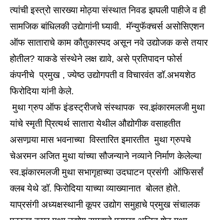
त्यांची इस्त्रो सारख्या मोठ्या संस्थात निवड झघली पाहीजे व ही
सामजिक बांधिलकी उद्येागांनी घ्यावी. मॅन्युफॅक्चर्स असोसिएशन
ऑफ साताराचे काम कौतुकास्पद असून नवे उद्योजक कसे तयार
होतील? याकडे संस्थेने लक्ष द्यावे, असे प्रतिपादन फोर्स
कंपनीचे प्रमुख , ज्येष्ठ उद्योगपती व विचारवंत डॉ.अभयशेठ
फिरोदिया यांनी केले.
मुथा ग्रुप ऑफ इंडस्ट्रीजचे संस्थापक स्व.झंकारमलजी मुथा
यांचे स्मृती प्रित्यर्थ सातारा येथील औद्योगीक वसाहतीत
असणार्‍या मास भवनाच्या विस्तारित इमारतीत मुथा ग्रुपचे
चेअरमन अजित मुथा यांच्या सौजन्याने नव्याने निर्माण केलेल्या
स्व.झंकारमलजी मुथा सभागृहाच्या उदघाटन प्रसंगी ऑफिसर्सं
क्लब येथे डॉ. फिरोदिया याच्या व्याख्यानात बोलत होते.
याप्रसंगी अध्यक्षस्थानी कूपर उद्योग समुहाचे प्रमुख संचालक