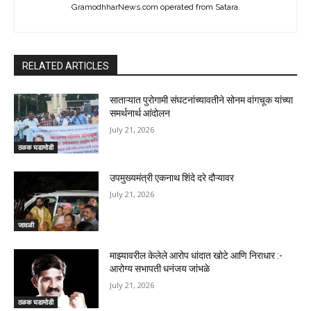
GramodhharNews.com operated from Satara.
RELATED ARTICLES
साताऱ्यात पुरोगामी संघटनांच्यावतीने सोनम वांगचूक यांच्या
समर्थनार्थ आंदोलन
July 21, 2026
ठळक घडामोडी
उपमुख्यमंत्री एकनाथ शिंदे दरे दौऱ्यावर
July 21, 2026
जावळी
माझ्यावरील केलेले आरोप धांदात खोटे आणि निराधार :-
आरोग्य सभापती धनंजय जांभळे
July 21, 2026
ठळक घडामोडी