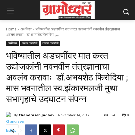
Home
अर्थविश्व
भविष्यातील अडचणींवर मात करत उद्योजकांनी नवनवीन तंत्रज्ञानाचा
अवलंब करावाः डॉ.अभयशेठ फिरोदिया ;...
अर्थविश्व
ठळक घडामोडी
ताज्या घडामोडी
भविष्यातील अडचणींवर मात करत
उद्योजकांनी नवनवीन तंत्रज्ञानाचा
अवलंब करावाः डॉ.अभयशेठ फिरोदिया ;
मास भवनातील स्व.झंकारमलजी मुथा
सभागृहाचे उदघाटन संपन्न
By
Chandrasen Jadhav
November 14, 2017
324
0