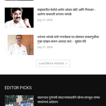
माझ्यावरील केलेले आरोप धांदात खोटे आणि निराधार :-
आरोग्य सभापती धनंजय जांभळे
July 21, 2026
धनंजय जांभळे यांचे नगरसेवक पद धोक्यात फसवणूकीचा
गुन्हा दाखल करून अपात्र करा -: सुशांत मोरे
July 21, 2026
Load More Articles
EDITOR PICKS
साताऱ्यात पुरोगामी संघटनांच्यावतीने सोनम वांगचूक यांच्या
समर्थनार्थ आंदोलन