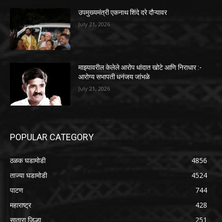
उपमुख्यमंत्री एकनाथ शिंदे दरे दौऱ्यावर
July 21, 2026
माझ्यावरील केलेले आरोप धांदात खोटे आणि निराधार :-
आरोग्य सभापती धनंजय जांभळे
July 21, 2026
POPULAR CATEGORY
ठळक घडामोडी
4856
ताज्या घडामोडी
4524
पाटण
744
महाराष्ट्र
428
सातारा जिल्हा
251