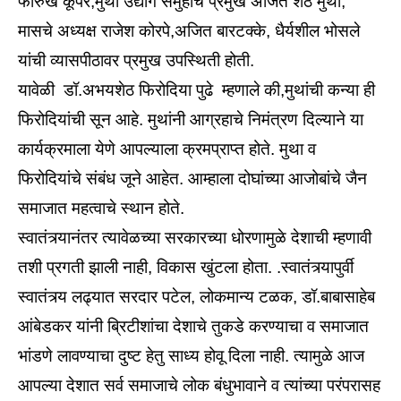
फारुख कूपर,मुथा उद्योग समुहाचे प्रमुख अजित शेठ मुथा,
मासचे अध्यक्ष राजेश कोरपे,अजित बारटक्के, धैर्यशील भोसले
यांची व्यासपीठावर प्रमुख उपस्थिती होती.
यावेळी डॉ.अभयशेठ फिरोदिया पुढे म्हणाले की,मुथांची कन्या ही
फिरोदियांची सून आहे. मुथांनी आग्रहाचे निमंत्रण दिल्याने या
कार्यक्रमाला येणे आपल्याला क्रमप्राप्त होते. मुथा व
फिरोदियांचे संबंध जूने आहेत. आम्हाला दोघांच्या आजोबांचे जैन
समाजात महत्वाचे स्थान होते.
स्वातंत्र्यानंतर त्यावेळच्या सरकारच्या धोरणामुळे देशाची म्हणावी
तशी प्रगती झाली नाही, विकास खुंटला होता. .स्वातंत्र्यापुर्वी
स्वातंत्र्य लढ्यात सरदार पटेल, लोकमान्य टळक, डॉ.बाबासाहेब
आंबेडकर यांनी ब्रिटीशांचा देशाचे तुकडे करण्याचा व समाजात
भांडणे लावण्याचा दुष्ट हेतु साध्य होवू दिला नाही. त्यामुळे आज
आपल्या देशात सर्व समाजाचे लोक बंधुभावाने व त्यांच्या परंपरासह