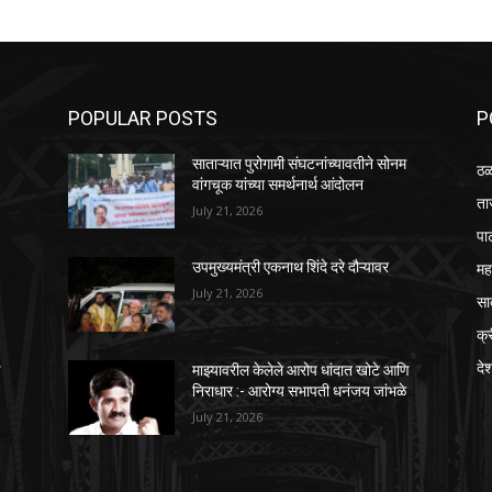
POPULAR POSTS
P
साताऱ्यात पुरोगामी संघटनांच्यावतीने सोनम
ठळ
वांगचूक यांच्या समर्थनार्थ आंदोलन
ता
July 21, 2026
पा
महा
उपमुख्यमंत्री एकनाथ शिंदे दरे दौऱ्यावर
July 21, 2026
सा
क्
दे
ि
माझ्यावरील केलेले आरोप धांदात खोटे आणि
निराधार :- आरोग्य सभापती धनंजय जांभळे
July 21, 2026