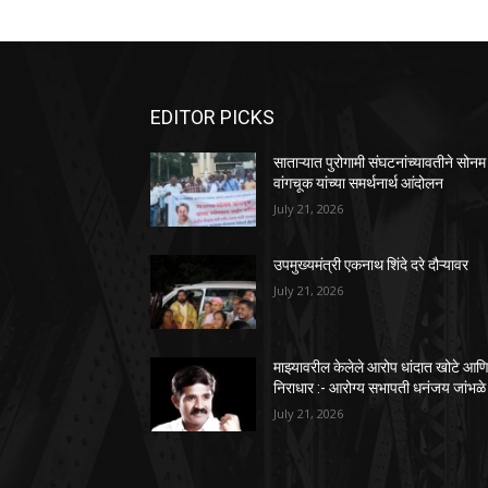
EDITOR PICKS
साताऱ्यात पुरोगामी संघटनांच्यावतीने सोनम
वांगचूक यांच्या समर्थनार्थ आंदोलन
July 21, 2026
उपमुख्यमंत्री एकनाथ शिंदे दरे दौऱ्यावर
July 21, 2026
माझ्यावरील केलेले आरोप धांदात खोटे आण
निराधार :- आरोग्य सभापती धनंजय जांभळे
July 21, 2026