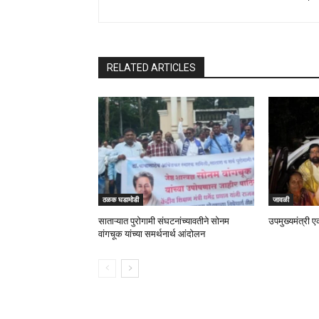
RELATED ARTICLES
ठळक घडामोडी
जावळी
साताऱ्यात पुरोगामी संघटनांच्यावतीने सोनम
उपमुख्यमंत्री ए
वांगचूक यांच्या समर्थनार्थ आंदोलन