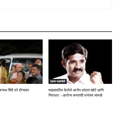
ठळक घडामोडी
कनाथ शिंदे दरे दौऱ्यावर
माझ्यावरील केलेले आरोप धांदात खोटे आणि
निराधार :- आरोग्य सभापती धनंजय जांभळे