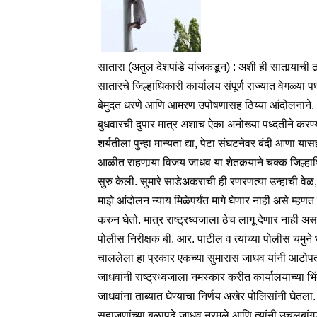
सातारा (अतुल देशपांडे यांजकडून) : अशी ही सातार्‍याची 
सातारचे जिल्हाधिकारी कार्यालय संपूर्ण राज्यात वेगळ्या पध
बेमुदत धरणे आणि आमरण उपोषणासह ठिय्या आंदोलनाने.
बुधवारची दुपार मात्र अशाच ऐका अनोख्या पध्दतीने करण्य
शर्यतीला पुन्हा मान्यता द्या, पेटा संघटनेवर बंदी आणा य
आळीत राहणार्‍या विजय जाधव या शेतकर्‍याने चक्क जिल्
सुरु केली. सुमारे साडेअकराची ही रणरणत्या उन्हाची वेळ
माझे आंदोलन न्याय मिळेपर्यंत मागे घेणार नाही असे म्हण
करुन घेतो. मात्र राष्ट्रध्वजाला ठेच लागू देणार नाही
पोलीस निरीक्षक बी. आर. पाटील व त्यांच्या पोलीस चमुन
चाललेला हा प्रकार एकच्या सुमारास जाधव यांनी आटोपता 
जाधवांनी राष्ट्रध्वजाला नमस्कार करीत कार्यालयाच्या 
जाधवांना ताब्यात घेण्याचा निर्णय अखेर पोलिसांनी घेतल
सहाजणांच्या बळापुढे जाधव नरमले आणि त्यांनी उचलबा