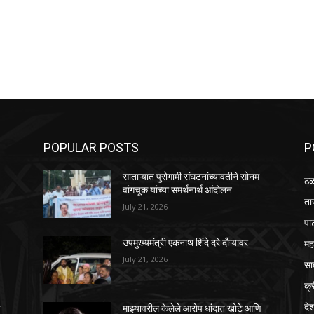
POPULAR POSTS
P
साताऱ्यात पुरोगामी संघटनांच्यावतीने सोनम
ठळ
वांगचूक यांच्या समर्थनार्थ आंदोलन
ता
July 21, 2026
पा
महा
उपमुख्यमंत्री एकनाथ शिंदे दरे दौऱ्यावर
July 21, 2026
सा
क्
दे
ि
माझ्यावरील केलेले आरोप धांदात खोटे आणि