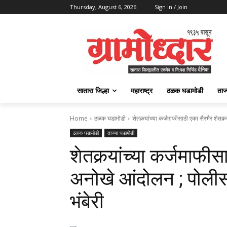
Thursday, August 6, 2026
Sign in / Join
सातारा जिल्हा
महाराष्ट्र
ठळक घडामोडी
ताज
Home
ठळक घडामोडी
शेतकर्‍यांच्या कर्जमाफीसाठी एका सैरभैर शेत
ठळक घडामोडी
ताज्या घडामोडी
शेतकर्‍यांच्या कर्जमाफीस
अनोखे आंदोलन ; पोलीस
भंबेरी