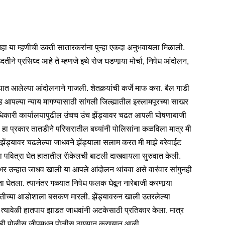
तर्‍हा या म्हणीची उक्ती सातारकरांना पुन्हा एकदा अनुभवायला मिळाली.
्दतीने प्रसिध्द आहे ते म्हणजे इथे रोज घडणार्‍या मोर्चा, निषेध आंदोलन,
ात आलेल्या आंदोलनाने गाजली. शेतकर्‍यांची कर्जे माफ करा. बैल गाडी
ासह आपल्या न्याय मागण्यासाठी सांगली जिल्ह्यातील इस्लामपूरच्या साखर
हाधिकारी कार्यालयापुढील उंचच उंच झेंड्यावर चढत आपली घोषणाबाजी
, हा प्रकार तातडीनेे परिसरातील बघ्यांनी पोलिसांना कळविला मात्र मी
त झेंड्यावर चढलेल्या जाधवने झेंड्याला सलाम करत मी माझे बरेवाईट
 असा पवित्रा घेत हातातील रॅाकेलची बाटली दाखवायला सुरुवात केली.
े भर उन्हात जाधव खाली या आपले आंदोलन थांबवा असे वारंवार सांगुनही
घेतला. त्यानंतर गळ्यात निषेध फलक घेवून नारेबाजी करणार्‍या
भिंतीच्या आडोशाला बसकण मारली. झेंड्यावरुन खाली उतरलेल्या
ा. त्यावेळी हातपाय झाडत जाधवांनी अटकेसाठी प्रतिकार केला. मात्र
ंगडी पोलीस जीपमधून पोलीस ठाण्यात करण्यात आली.