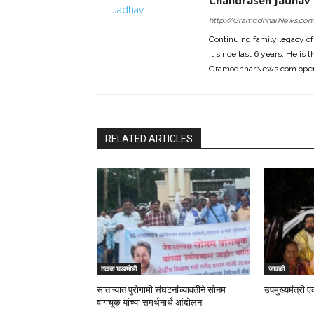
Chandrasen Jadhav
http://GramodhharNews.co
Continuing family legacy o
it since last 6 years. He is 
GramodhharNews.com opera
RELATED ARTICLES
ठळक घडामोडी
जावळी
साताऱ्यात पुरोगामी संघटनांच्यावतीने सोनम
उपमुख्यमंत्री ए
वांगचूक यांच्या समर्थनार्थ आंदोलन