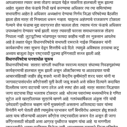
आपआपसात त्यावर कसा तोडगा काढता येईल याकरिता हालचाली सुरू झाल्या
आहेत. मुळात सेस फंडाचे निधी खर्च करण्याचा अधिकार त्या त्या समित्यांच्या
सभापतींना आहेत हे अधिकार अध्यक्षांना देण्याचा निर्णय जिल्हा परिषदेच्या बैठकीत
झाला होता मात्र तो नियमाला धरून नव्हता. यातूनच अहंपणाचे राजकारण टोकाला
गेल्याने सेस फंडाचा मुद्दा वादग्रस्त होत चालला होता. त्यातच नंतर फंडाचे अधिकार
उपाध्यक्षांना देण्यावर चर्चा झाली. मात्र त्यावरही फारसा समाधानकारक तोडगा
निघाला नाही. लुटपूटीच्या भांडणातून फायदा काहीच नाही तर नुकसान आपलेच
आहे हे लक्षात घेवून विधानपरिषदेचे सभापती रामराजे नाईक निंबाळकर यांनी
कार्यकर्त्यांना तशा सुचना देवून शिस्तीचे धडे दिले. त्यामुळे अविश्‍वास ठरावाचा कटू
अध्याय बाजूला ठेवून राष्ट्रवादी पुढच्या इनिंगसाठी सज्ज झाली आहे.
विधानपरिषदेचा घनशाघोळ सुरूच
विधानपरिषदेच्या सातारा सांगली स्थानिक स्वराज्य मतदार संघाच्या निवडणूकांच्या
कार्यक्रमाची हालचाल सुरू झाली असून ऑक्टोंबरच्या या आठवडयात याची
आचारसंहिताही जाहीर होवू शकते. माजी केंद्रीय कृषीमंत्री शरद पवार यांनी या
जागावाटपासंदर्भात काँग्रेसशी युती केली जावू शकते असे संकेत दिल्याने कदाचित
दिल्लीतच जागा वाटपाची जागा ठरेल असे स्पष्ट होत आहे. मात्र सातारा जिल्हयात
जागा वाटपाचा तिढा भलताच टोकदार आहे. थोरल्या पवारांच्या मध्यस्थीनेच हे गणित
सुटेल असे खात्रीलायक सुत्रांचे म्हणणे आहे. गतपंचवार्षिकला अंकुश गोरे यांची
उमेदवारी पृथ्वीराज चव्हाण यांनी मुख्यमंत्री असताना अजितदादा पवार यांच्या
विनंतीने मागे घेतली होती त्यामुळेच प्रभाकर घार्गे बिनविरोध आमदार होवू शकले.
आता याच सौजन्याची आठवण काँग्रेस राष्ट्रवादीला करून देत असून ही जागा
काँगे्रससाठी सोडावी असा आग्रह पृथ्वीराज चव्हाण यांचा आहे. या मागणीला