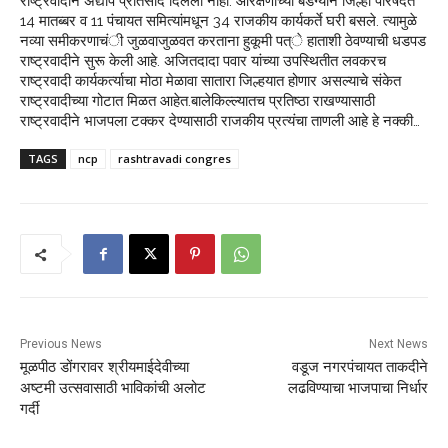
राष्ट्रवादीने अद्याप प्रतिसाद दिलेला नाही. आरक्षणाच्या बडग्याने जिल्हा परिषदेत
14 मातब्बर व 11 पंचायत समित्यांमधून 34 राजकीय कार्यकर्ते घरी बसले. त्यामुळे
नव्या समीकरणाचंी जुळवाजुळवत करताना हुकूमी पत्े हाताशी ठेवण्याची धडपड
राष्ट्रवादीने सुरू केली आहे. अजितदादा पवार यांच्या उपस्थितीत लवकरच
राष्ट्रवादी कार्यकर्त्याचा मोठा मेळावा सातारा जिल्हयात होणार असल्याचे संकेत
राष्ट्रवादीच्या गोटात मिळत आहेत.बालेकिल्ल्यातच प्रतिष्ठा राखण्यासाठी
राष्ट्रवादीने भाजपला टक्कर देण्यासाठी राजकीय प्रत्यंचा ताणली आहे हे नक्की…
TAGS
ncp
rashtravadi congres
Previous News
Next News
मूळपीठ डोंगरावर श्रीयमाईदेवीच्या
वडूज नगरपंचायत ताकदीने
अष्टमी उत्सवासाठी भाविकांची अलोट
लढविण्याचा भाजपाचा निर्धार
गर्दी