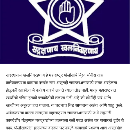
सद्रक्षणाय खलनिग्रहणाय हे महाराष्ट्र पोलीसांचे ब्रिद चोवीस तास
कर्तव्यतत्परता कामाचा प्रचंड ताण असूनही समाजरक्षणासाठी सतत अवहेलना
झेलूनही खाकीला जे कर्तव्य करावे लागते त्याला तोड नाही. मात्र महाराष्ट्रात
खाकीची गरिमा इतकी पराकोटीची तळाला गेली आहे की कोणीही यावे आणि
खाकीच्या अबु्रला हात घालावा. या घटनाच चिड आणणार्‍या आहेत. आणि शाहू, फुले,
आंबेडकरांचा वारसा सांगणार्‍या महाराष्ट्रात समाजरक्षणासाठी उभी राहणारी
कायदेशीर यंत्रणाच नतद्रष्टांच्या हल्ल्याला बळी पडत असेल तर यासारखे दुर्देव ते
काय. पोलीसांवरील हल्ल्याच्या वाढत्या घटनांमुळे कायद्याचे रक्षकच आता असुरक्षित