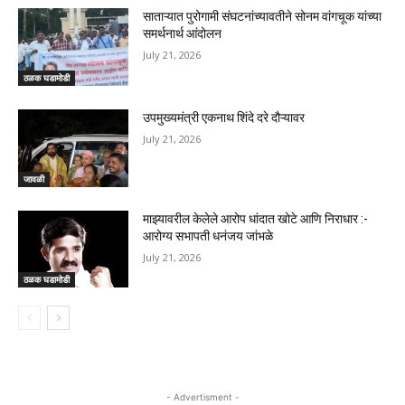
साताऱ्यात पुरोगामी संघटनांच्यावतीने सोनम वांगचूक यांच्या
समर्थनार्थ आंदोलन
July 21, 2026
ठळक घडामोडी
उपमुख्यमंत्री एकनाथ शिंदे दरे दौऱ्यावर
July 21, 2026
जावळी
माझ्यावरील केलेले आरोप धांदात खोटे आणि निराधार :-
आरोग्य सभापती धनंजय जांभळे
July 21, 2026
ठळक घडामोडी
- Advertisment -