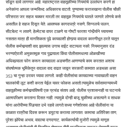
सोडून द्यावे लागणार आहे. महाराष्ट्रात वाहतूकीच्या नियमांचे उल्लंघन करणे हा
अनेकांना आपला जन्मसिध्द अधिकारच वाटतो. पुण्याच्या फराजखाना पोलीस चौकी
परिसरात जर सहज चक्कर मारली तर वाहतूक नियमांचे घातले जाणारे लोणचे कसे
असतील हे सहज दिसून येते. आवश्यक कागदपत्रे नसणे, सिग्नलचे पालन,
सीटबेल्ट न लावणे, हेल्मेटचा वापर टाळणे या गोष्टी फारशा गांभीर्र्याने घ्यायच्या
नसतात मात्र ही मानसिकता पुढे कायद्याशी होणार्‍या वादाला कारणीभूत ठरते यातून
पोलीस कर्मचार्‍याशी वाद झाल्यास उगाच वाईट वाटायला नको. नियमानुसार दंड
भरण्याऐवजी अमुकतमूक गाव पुढार्‍याला किंवा पोलीसामधल्या ओळखीच्या
अधिकार्‍याला फोन करून कायद्याला अडचणीत आणण्याचे काम करतात अशाच
संघर्षात्मक भूमिकेतुन वादाला वाद वाढत जावून सरकारी कामाात अडथळा असा
353 चा गुन्हा उरावर घ्यावा लागतो. काही पोलीसांचा कायद्याच्या नावाखाली वाहन
चालकांची लूट कशी करता येईल यावर फोकस असतो.त्यामुळेच सर्वसामान्यामध्यें
वाहतूकीच्या कर्मचार्‍यांविषयी एक प्रचंड संताप आहे. पोलीस प्रशासनाही या घटनाचे
आत्मपरिक्षण करताना दिसत नाही. त्यामुळे दोन्ही बाजू चुकीच्या असल्याने व साधक
यांना आरोपीच्या पिंजर्‍यात उभे रहावे लागते.सध्या गणेशोत्सव आहे पोलीसांना या
काळात रात्रीचा दिवस करून डयुटया कराव्या लागतात. कामाचा अतिरिक्त ताण,
पुरेशा झोपेचा अभाव, वाद्याचा दणदणाट, कार्यकर्त्याची मुजोरी त्यामुळे माणूस