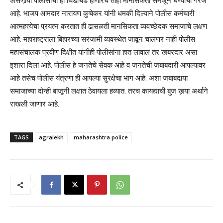
असणार्‍या पोलीसांची ही चिडचिड होणारच तीही मानसिकता समजून घेण्याची गरज
आहे. भाजप आमदार नारायण कुचेकर यांनी धमकी दिल्याने पोलीस कर्मचारी
आत्महत्येचा प्रयत्न करतात ही ढासळती मानसिकता व्यवच्छेदक समाजाचे लक्षण
आहे. महाराष्ट्राला बिहारच्या सरंजामी व्यवस्थेत जावून चालणर नाही पोलीस
महासंचालक प्रवीण दिक्षीत यांनीही पोलीसांना हात लावाल तर खबरदार असा
इशारा दिला आहे. पोलीस हे जनतेचे सेवक आहे व जनतेची जबाबदारी आपल्यावर
आहे तसेच पोलीस यंत्रणा ही आपल्या सुरक्षेचा भाग आहे. अशा जबाबदार्‍या
समाजाच्या दोन्ही बाजूनी लक्षात ठेवायला हव्यात. तरच कायद्याची बुज खर्‍या अर्थाने
राखली जाणार आहे.
TAGS
agralekh
maharashtra police