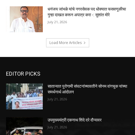
धनंजय जांभळे यांचे नगरसेवक पद धोक्यात फसवणूकीचा
गुन्हा दाखल करून अपात्र करा -: सुशांत मोरे
July 21, 2026
Load More Articles
EDITOR PICKS
साताऱ्यात पुरोगामी संघटनांच्यावतीने सोनम वांगचूक यांच्या
समर्थनार्थ आंदोलन
July 21, 2026
उपमुख्यमंत्री एकनाथ शिंदे दरे दौऱ्यावर
July 21, 2026