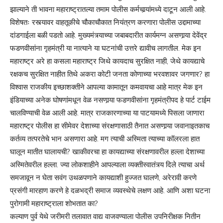
झाल्याने ती भावना महाराष्ट्रातल्या तमाम पोलीस कर्मचार्‍यांमध्ये दाटून आली आहे.
विशेषतः रस्त्यावर वाहतूकीचे चौकाचौकात नियंत्रण करणारा पोलीस उद्दामाच्या
दांडगाईला बळी पडतो आहे. मुख्यमंत्र्याच्या जबाबदारीत कार्यमग्न असणार्‍या देवेंद्र
फडणवीसांना गृहमंत्री या नात्याने या घटनांची उत्तरे द्यावीच लागतील. मेक इन
महाराष्ट्र अरे हा कसला महाराष्ट्र जिथे कायदाच सुरक्षित नाही, जेथे कायद्याचे
रक्षकच सुरक्षित नाहीत तिथे अकरा कोटी जनता कोणाच्या भरवशावर जगणार? हा
विश्‍वास राजकीय इच्छाशक्तीने आपल्या कामातून कमवायचा आहे मात्र मेक इन
इंडियाच्या अनेक घोषणांमधून वेळ नसणार्‍या फडणवीसांना गृहमंत्रीपद हे पार्ट टाईम
चालविण्याची वेळ आली आहे. मात्र राजकारणाच्या या पाटयामध्ये पिसला जाणारा
महाराष्ट्र पोलीस हा सीमेवर देशाच्या संरक्षणासाठी तैनात असणार्‍या जवानाइतकाच
कर्तव्य तत्परतेचे भान असणारा आहे. मग त्याची अस्मिता त्याच्या कॉलरला हात
घालून मातीत घालायची? खाकीवरचा हा कायद्याच्या संरक्षणावरील हल्ला देशाच्या
अस्मितेवरील हल्ला. ज्या लोकशाहीने आपल्याला व्यक्तीस्वातंत्र्य दिले त्याचा अर्थ
समजावून न घेता सवंग उथळपणाने कायद्याशी हुज्जत घालणे, अरेरावी करणे
प्रसंगी मारहाण करणे हे दळभद्री समाज व्यवस्थेचे लक्षण आहे. आणि अशा घटना
पुरोगामी महाराष्ट्राला शोभतात का?
कल्याण पुर्व येथे जरीमरी तलावात वाद्य वाजवण्याला पोलीस उपनिरीक्षक नितीन