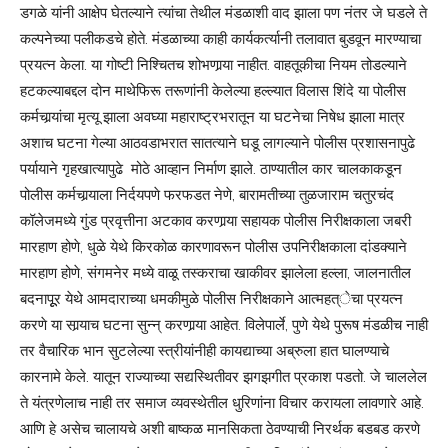
डगळे यांनी आक्षेप घेतल्याने त्यांचा तेथील मंडळाशी वाद झाला पण नंतर जे घडले ते
कल्पनेच्या पलीकडचे होते. मंडळाच्या काही कार्यकर्त्यानी तलावात बुडवून मारण्याचा
प्रयत्न केला. या गोष्टी निश्‍चितच शोभणार्‍या नाहीत. वाहतूकीचा नियम तोडल्याने
हटकल्याबद्दल दोन माथेफिरू तरूणांनी केलेल्या हल्ल्यात विलास शिंदे या पोलीस
कर्मचार्‍यांचा मृत्यू झाला अवघ्या महाराष्ट्रभरातून या घटनेचा निषेध झाला मात्र
अशाच घटना गेल्या आठवडाभरात सातत्याने घडू लागल्याने पोलीस प्रशासनापुढे
पर्यायाने गृहखात्यापुढे मोठे आव्हान निर्माण झाले. ठाण्यातील कार चालकाकडून
पोलीस कर्मचार्‍याला निर्दयपणे फरफडत नेणे, बारामतीच्या तुळजाराम चतुरचंद
कॉलेजमध्ये गुंड प्रवृत्तीना अटकाव करणार्‍या सहायक पोलीस निरीक्षकाला जबरी
मारहाण होणे, धुळे येथे किरकोळ कारणावरून पोलीस उपनिरीक्षकाला दांडक्याने
मारहाण होणे, संगमनेर मध्ये वाळू तस्कराचा खाकीवर झालेला हल्ला, जालनातील
बदनापूूर येथे आमदाराच्या धमकीमुळे पोलीस निरीक्षकाने आत्महत्ेचा प्रयत्न
करणे या सार्‍याच घटना सुन्न् करणार्‍या आहेत. विलेपार्ले, पुणे येथे पुरूष मंडळीच नाही
तर वैचारिक भान सुटलेल्या स्त्रीयांनीही कायद्याच्या अब्रुला हात घालण्याचे
कारनामे केले. यातून राज्याच्या सद्यस्थितीवर झगझगीत प्रकाश पडतो. जे चाललेल
ते यंत्रणेलाच नाही तर समाज व्यवस्थेतील धुरिणांना विचार करायला लावणारे आहे.
आणि हे असेच चालायचे अशी बाष्कळ मानसिकता ठेवण्याची निरर्थक बडबड करणे