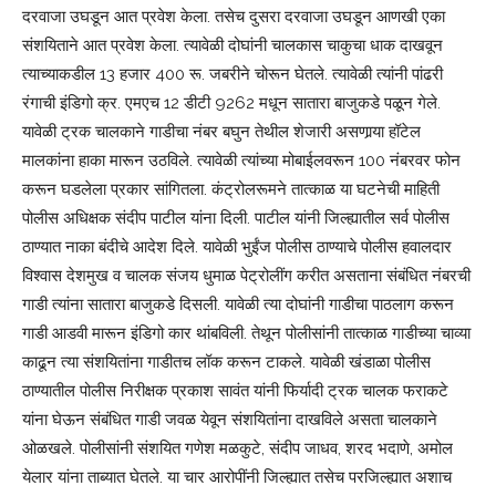
दरवाजा उघडून आत प्रवेश केला. तसेच दुसरा दरवाजा उघडून आणखी एका
संशयिताने आत प्रवेश केला. त्यावेळी दोघांनी चालकास चाकुचा धाक दाखवून
त्याच्याकडील 13 हजार 400 रू. जबरीने चोरून घेतले. त्यावेळी त्यांनी पांढरी
रंगाची इंडिगो क्र. एमएच 12 डीटी 9262 मधून सातारा बाजुकडे पळून गेले.
यावेळी ट्रक चालकाने गाडीचा नंबर बघुन तेथील शेजारी असणार्‍या हॉटेल
मालकांना हाका मारून उठविले. त्यावेळी त्यांच्या मोबाईलवरून 100 नंबरवर फोन
करून घडलेला प्रकार सांगितला. कंट्रोलरूमने तात्काळ या घटनेची माहिती
पोलीस अधिक्षक संदीप पाटील यांना दिली. पाटील यांनी जिल्ह्यातील सर्व पोलीस
ठाण्यात नाका बंदीचे आदेश दिले. यावेळी भुईंज पोलीस ठाण्याचे पोलीस हवालदार
विश्‍वास देशमुख व चालक संजय धुमाळ पेट्रोलींग करीत असताना संबंधित नंबरची
गाडी त्यांना सातारा बाजुकडे दिसली. यावेळी त्या दोघांनी गाडीचा पाठलाग करून
गाडी आडवी मारून इंडिगो कार थांबविली. तेथून पोलीसांनी तात्काळ गाडीच्या चाव्या
काढून त्या संशयितांना गाडीतच लॉक करून टाकले. यावेळी खंडाळा पोलीस
ठाण्यातील पोलीस निरीक्षक प्रकाश सावंत यांनी फिर्यादी ट्रक चालक फराकटे
यांना घेऊन संबंधित गाडी जवळ येवून संशयितांना दाखविले असता चालकाने
ओळखले. पोलीसांनी संशयित गणेश मळकुटे, संदीप जाधव, शरद भदाणे, अमोल
येलार यांना ताब्यात घेतले. या चार आरोपींनी जिल्ह्यात तसेच परजिल्ह्यात अशाच