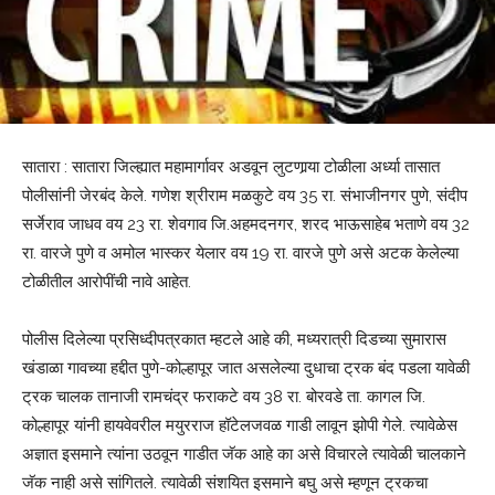
सातारा : सातारा जिल्ह्यात महामार्गावर अडवून लुटणार्‍या टोळीला अर्ध्या तासात
पोलीसांनी जेरबंद केले. गणेश श्रीराम मळकुटे वय 35 रा. संभाजीनगर पुणे, संदीप
सर्जेराव जाधव वय 23 रा. शेवगाव जि.अहमदनगर, शरद भाऊसाहेब भताणे वय 32
रा. वारजे पुणे व अमोल भास्कर येलार वय 19 रा. वारजे पुणे असे अटक केलेल्या
टोळीतील आरोपींची नावे आहेत.
पोलीस दिलेल्या प्रसिध्दीपत्रकात म्हटले आहे की, मध्यरात्री दिडच्या सुमारास
खंडाळा गावच्या हद्दीत पुणे-कोल्हापूर जात असलेल्या दुधाचा ट्रक बंद पडला यावेळी
ट्रक चालक तानाजी रामचंद्र फराकटे वय 38 रा. बोरवडे ता. कागल जि.
कोल्हापूर यांनी हायवेवरील मयुरराज हॉटेलजवळ गाडी लावून झोपी गेले. त्यावेळेस
अज्ञात इसमाने त्यांना उठवून गाडीत जॅक आहे का असे विचारले त्यावेळी चालकाने
जॅक नाही असे सांगितले. त्यावेळी संशयित इसमाने बघु असे म्हणून ट्रकचा