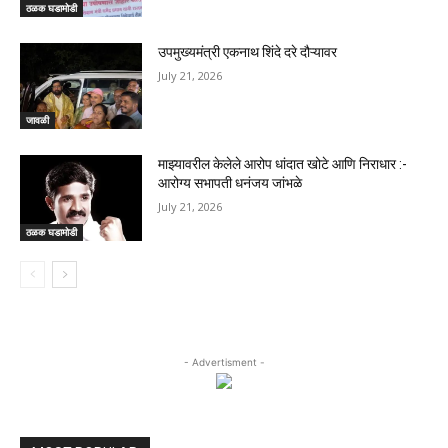
ठळक घडामोडी
उपमुख्यमंत्री एकनाथ शिंदे दरे दौऱ्यावर
July 21, 2026
जावळी
माझ्यावरील केलेले आरोप धांदात खोटे आणि निराधार :-
आरोग्य सभापती धनंजय जांभळे
July 21, 2026
ठळक घडामोडी
- Advertisment -