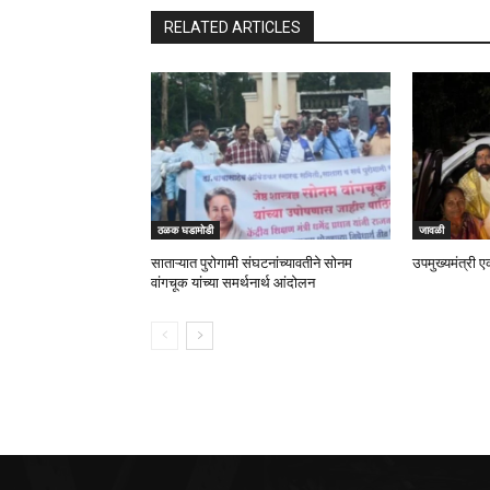
RELATED ARTICLES
ठळक घडामोडी
जावळी
साताऱ्यात पुरोगामी संघटनांच्यावतीने सोनम
उपमुख्यमंत्री ए
वांगचूक यांच्या समर्थनार्थ आंदोलन