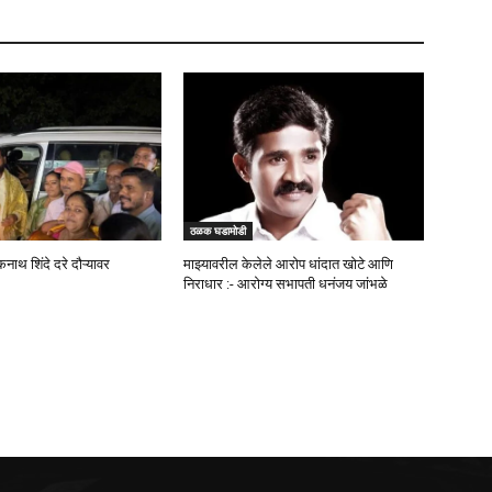
ठळक घडामोडी
कनाथ शिंदे दरे दौऱ्यावर
माझ्यावरील केलेले आरोप धांदात खोटे आणि
निराधार :- आरोग्य सभापती धनंजय जांभळे