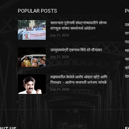
POPULAR POSTS
P
साताऱ्यात पुरोगामी संघटनांच्यावतीने सोनम
ठळ
वांगचूक यांच्या समर्थनार्थ आंदोलन
ता
July 21, 2026
पा
महा
उपमुख्यमंत्री एकनाथ शिंदे दरे दौऱ्यावर
July 21, 2026
सा
क्
दे
ि
माझ्यावरील केलेले आरोप धांदात खोटे आणि
निराधार :- आरोग्य सभापती धनंजय जांभळे
July 21, 2026
OUT US
F