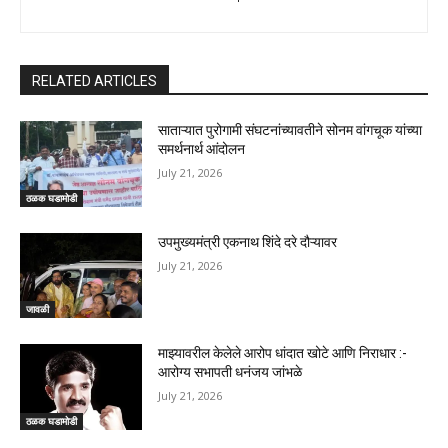
RELATED ARTICLES
साताऱ्यात पुरोगामी संघटनांच्यावतीने सोनम वांगचूक यांच्या
समर्थनार्थ आंदोलन
July 21, 2026
ठळक घडामोडी
उपमुख्यमंत्री एकनाथ शिंदे दरे दौऱ्यावर
July 21, 2026
जावळी
माझ्यावरील केलेले आरोप धांदात खोटे आणि निराधार :-
आरोग्य सभापती धनंजय जांभळे
July 21, 2026
ठळक घडामोडी