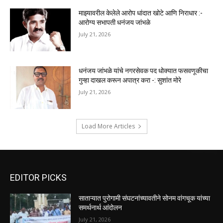
माझ्यावरील केलेले आरोप धांदात खोटे आणि निराधार :-
आरोग्य सभापती धनंजय जांभळे
July 21, 2026
धनंजय जांभळे यांचे नगरसेवक पद धोक्यात फसवणूकीचा
गुन्हा दाखल करून अपात्र करा -: सुशांत मोरे
July 21, 2026
Load More Articles
EDITOR PICKS
साताऱ्यात पुरोगामी संघटनांच्यावतीने सोनम वांगचूक यांच्या
समर्थनार्थ आंदोलन
July 21, 2026