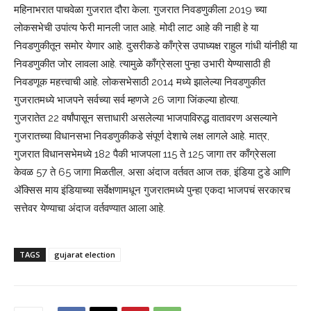
महिनाभरात पाचवेळा गुजरात दौरा केला. गुजरात निवडणुकीला 2019 च्या
लोकसभेची उपांत्य फेरी मानली जात आहे. मोदी लाट आहे की नाही हे या
निवडणुकीतून समोर येणार आहे. दुसरीकडे काँग्रेस उपाध्यक्ष राहुल गांधी यांनीही या
निवडणुकीत जोर लावला आहे. त्यामुळे काँग्रेसला पुन्हा उभारी येण्यासाठी ही
निवडणूक महत्त्वाची आहे. लोकसभेसाठी 2014 मध्ये झालेल्या निवडणुकीत
गुजरातमध्ये भाजपने सर्वच्या सर्व म्हणजे 26 जागा जिंकल्या होत्या.
गुजरातेत 22 वर्षांपासून सत्ताधारी असलेल्या भाजपाविरुद्ध वातावरण असल्याने
गुजरातच्या विधानसभा निवडणुकीकडे संपूर्ण देशाचे लक्ष लागले आहे. मात्र,
गुजरात विधानसभेमध्ये 182 पैकी भाजपला 115 ते 125 जागा तर काँग्रेसला
केवळ 57 ते 65 जागा मिळतील, असा अंदाज वर्तवत आज तक, इंडिया टुडे आणि
अ‍ॅक्सिस माय इंडियाच्या सर्वेक्षणामधून गुजरातमध्ये पुन्हा एकदा भाजपचं सरकारच
सत्तेवर येण्याचा अंदाज वर्तवण्यात आला आहे.
TAGS
gujarat election