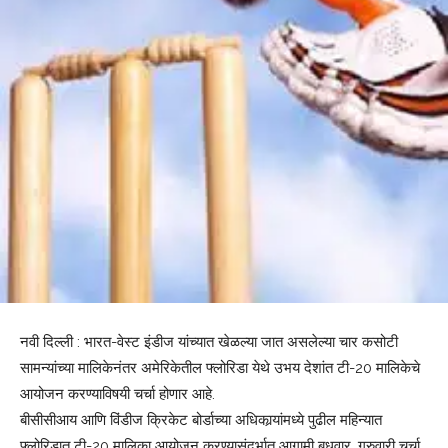
नवी दिल्ली : भारत-वेस्ट इंडीज यांच्यात खेळल्या जात असलेल्या चार कसोटी
सामन्यांच्या मालिकेनंतर अमेरिकेतील फ्लोरिडा येथे उभय देशांत टी-20 मालिकेचे
आयोजन करण्याविषयी चर्चा होणार आहे.
बीसीसीआय आणि विंडीज क्रिकेट बोर्डाच्या अधिकार्‍यांमध्ये पुढील महिन्यात
फ्लोरिडात टी-20 मालिका आयोजन करण्यासंदर्भात आगामी बुधवार, गुरुवारी चर्चा