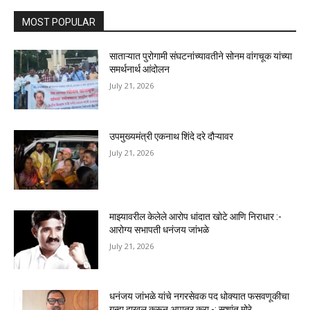
MOST POPULAR
साताऱ्यात पुरोगामी संघटनांच्यावतीने सोनम वांगचूक यांच्या
समर्थनार्थ आंदोलन
July 21, 2026
उपमुख्यमंत्री एकनाथ शिंदे दरे दौऱ्यावर
July 21, 2026
माझ्यावरील केलेले आरोप धांदात खोटे आणि निराधार :-
आरोग्य सभापती धनंजय जांभळे
July 21, 2026
धनंजय जांभळे यांचे नगरसेवक पद धोक्यात फसवणूकीचा
गुन्हा दाखल करून अपात्र करा -: सुशांत मोरे