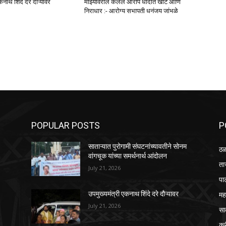
कनाथ शिंदे दरे दौऱ्यावर
माझ्यावरील केलेले आरोप धांदात खोटे आणि
निराधार :- आरोग्य सभापती धनंजय जांभळे
POPULAR POSTS
P
साताऱ्यात पुरोगामी संघटनांच्यावतीने सोनम
ठळ
वांगचूक यांच्या समर्थनार्थ आंदोलन
ता
July 21, 2026
पा
महा
उपमुख्यमंत्री एकनाथ शिंदे दरे दौऱ्यावर
July 21, 2026
सा
क्