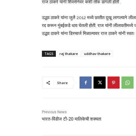
राज ठाकरे यांनी शिवसेनेवर कशी तोफ डागली होती .
उद्धव ठाकरे यांना जुलै 2012 मध्ये छातीत दुखू लागल्याने ल
रद्द करून मुंबईकडे धाव घेतली होती. राज यांनी लीलावतीमध्ये 
उद्धव ठाकरे यांना डिस्चार्ज मिळाल्यावर राज ठाकरे यांनी स्वतः
TAGS
raj thakare
uddhav thakare
Share
Previous News
भारत-विंडीज टी-20 मालिकेची शक्यता