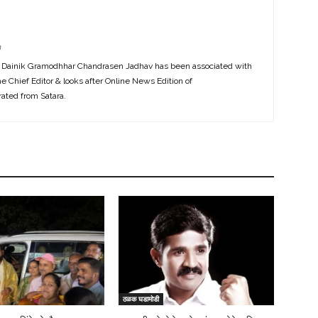
m
f Dainik Gramodhhar Chandrasen Jadhav has been associated with
the Chief Editor & looks after Online News Edition of
ted from Satara.
ठळक घडामोडी