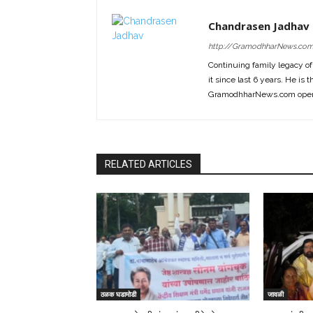
Chandrasen Jadhav
http://GramodhharNews.co
Continuing family legacy o
it since last 6 years. He is 
GramodhharNews.com opera
RELATED ARTICLES
ठळक घडामोडी
जावळी