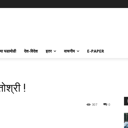
्या घडामोडी
देश-विदेश
इतर
वाचनीय
E-PAPER
तोश्री !
307
0