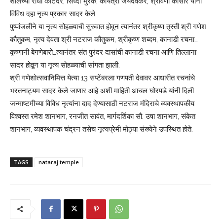
शालेच्या राधा काटदरे, सिध्दी भुरके, कायत्री जयदेवकर, श्रावणी कासार यांनी
विविध दहा नृत्य प्रकार सादर केले.
पुष्पांजलीने या नृत्य सोहळ्याची सुरुवात होवून त्यानंतर श्रीकृष्ण तृस्ती श्री गणेश
कौतुकम, नृत्य देवता श्री नटराज कौतुकम, श्रीकृष्ण शब्दम, कानाडी रचना…
कृष्णानी बेगणेबारो…त्यानंतर संत पुरंदर दासांची कानाडी रचना आणि तिल्लाना
सादर होवून या नृत्य सोहळ्याची सांगता झाली.
श्री गणेशोत्सवानिमित्त येत्या 13 सप्टेंबरला गणपती देवावर आधारीत रचनांचे
भरतनाट्यम सादर केले जाणार आहे अशी माहिती आचल घोरपडे यांनी दिली.
जन्माष्टमीच्या विविध नृत्यांना दाद देण्यासाठी नटराज मंदिराचे व्यवस्थापकीय
विश्‍वस्त रमेश शानभाग, रनजीत सावंत, मार्गदर्शिका सौ. उषा शानभाग, संकेत
शानभाग, व्यवस्थापक चंद्रन तसेच नृत्यप्रेमी मोठ्या संख्येने उपस्थित होते.
TAGS
nataraj temple