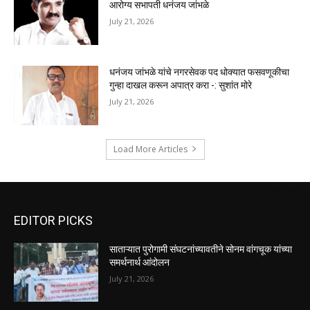
आरोग्य सभापती धनंजय जांभळे
July 21, 2026
धनंजय जांभळे यांचे नगरसेवक पद धोक्यात फसवणूकीचा
गुन्हा दाखल करून अपात्र करा -: सुशांत मोरे
July 21, 2026
Load More Articles
EDITOR PICKS
साताऱ्यात पुरोगामी संघटनांच्यावतीने सोनम वांगचूक यांच्या
समर्थनार्थ आंदोलन
July 21, 2026