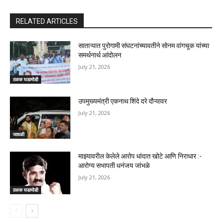
RELATED ARTICLES
साताऱ्यात पुरोगामी संघटनांच्यावतीने सोनम वांगचूक यांच्या
समर्थनार्थ आंदोलन
July 21, 2026
ठळक घडामोडी
उपमुख्यमंत्री एकनाथ शिंदे दरे दौऱ्यावर
July 21, 2026
जावळी
माझ्यावरील केलेले आरोप धांदात खोटे आणि निराधार :-
आरोग्य सभापती धनंजय जांभळे
July 21, 2026
ठळक घडामोडी