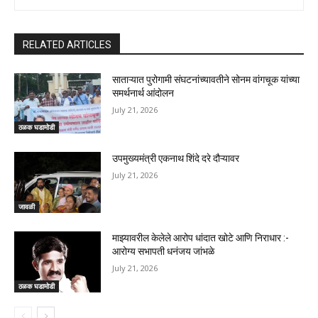
RELATED ARTICLES
साताऱ्यात पुरोगामी संघटनांच्यावतीने सोनम वांगचूक यांच्या
समर्थनार्थ आंदोलन
July 21, 2026
ठळक घडामोडी
उपमुख्यमंत्री एकनाथ शिंदे दरे दौऱ्यावर
July 21, 2026
जावळी
माझ्यावरील केलेले आरोप धांदात खोटे आणि निराधार :-
आरोग्य सभापती धनंजय जांभळे
July 21, 2026
ठळक घडामोडी