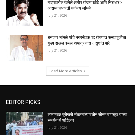
माझ्यावरील केलेले आरोप धांदात खोटे आणि निराधार :-
आरोग्य सभापती धनंजय जांभळे
July 21, 2026
धनंजय जांभळे यांचे नगरसेवक पद धोक्यात फसवणूकीचा
गुन्हा दाखल करून अपात्र करा -: सुशांत मोरे
July 21, 2026
Load More Articles
EDITOR PICKS
साताऱ्यात पुरोगामी संघटनांच्यावतीने सोनम वांगचूक यांच्या
समर्थनार्थ आंदोलन
July 21, 2026