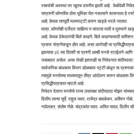
रस्त्यांची अवस्था तर खूपच दयनीय झाली आहे. वेळोवेळी निवे
याप्रश्‍नी कोणतीच ठोस भूमिका घेत नसल्याने शासनाला हे रस्त
आहे. केवळ तात्पूर्ती मलमपट्टी करुन खड्डे भरले जातात.
मात्र, कोणतेही दर्जेदार साहित्य न वापरता माती व मुरुमाने 
आहे. केवळ ठेकेदारांची बिले काढणे, बिले काढण्यासाठी कमिश
प्रकार यंत्रणेकडून होत आहे, असा आरोपही या प्रसिद्धीपत्रका
झाल्यास 16 व्या दिवशी या प्रश्‍नी आम्ही मनसे स्टाईलने आण
जबाबदार असेल. असा लेखी इशाराही या निवेदनात संदीपदादा मोझ
सार्वजनिक बांधकाम विभाग डोळ्यावर पट्टी बांधून या प्रश्‍न
त्यामुळे मनसेच्या माध्यमातून तीव्र आंदोलन करुन बांधकाम
प्रसिद्धीपत्रकात म्हटले आहे.
निवेदन देताना मनसेचे राज्य उपाध्यक्ष संदीपदादा मोझर यांच्
दिलीप तात्या सुर्वे, राहुल पवार, राजेंद्र बावळेकर, अश्‍विन गो
नावेलकर, संतोष गोळे, चंद्रकांत पवार, अमित यादव, दिलीप स