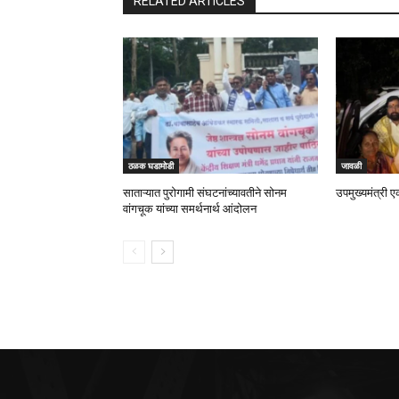
RELATED ARTICLES
ठळक घडामोडी
जावळी
साताऱ्यात पुरोगामी संघटनांच्यावतीने सोनम
उपमुख्यमंत्री ए
वांगचूक यांच्या समर्थनार्थ आंदोलन