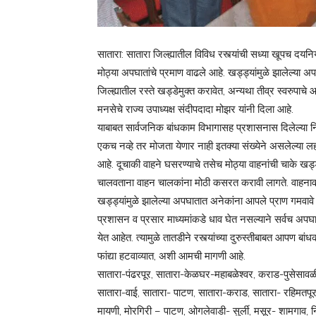
सातारा: सातारा जिल्ह्यातील विविध रस्त्यांची सध्या खूपच दयन
मोठ्या अपघातांचे प्रमाण वाढले आहे. खड्ड्यांमुळे झालेल्या 
जिल्ह्यातील रस्ते खड्डेमुक्त करावेत, अन्यथा तीव्र स्वरुपा
मनसेचे राज्य उपाध्यक्ष संदीपदादा मोझर यांनी दिला आहे.
याबाबत सार्वजनिक बांधकाम विभागासह प्रशासनास दिलेल्या निव
एकच नव्हे तर मोजता येणार नाही इतक्या संख्येने असलेल्या ल
आहे. दूचाकी वाहने घसरण्याचे तसेच मोठ्या वाहनांची चाके ख
चालवताना वाहन चालकांना मोठी कसरत करावी लागते. वाहनावरील
खड्ड्यांमुळे झालेल्या अपघातात अनेकांना आपले प्राण गमवाव
प्रशासन व प्रसार माध्यमांकडे धाव घेत नसल्याने सर्वच अपघा
येत आहेत. त्यामुळे तातडीने रस्त्यांच्या दुरुस्तीबाबत आपण ब
फांद्या हटवाव्यात, अशी आमची मागणी आहे.
सातारा-पंढरपूर, सातारा-केळघर-महाबळेश्‍वर, कराड-पुसेसाव
सातारा-वाई, सातारा- पाटण, सातारा-कराड, सातारा- रहिमतपूर
मायणी, मोरगिरी – पाटण, ओगलेवाडी- सुर्ली, मसूर- शामगा