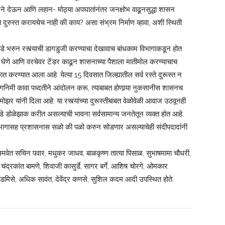
दने देऊन आणि लहान- मोठ्या अपघातांनंतर जनक्षोभ वाढूनसुद्धा शासन
े दुरुस्त करायचेच नाही की काय? असा संभ्रम निर्माण व्हावा, अशी स्थिती
खड्डे भरुन रस्त्याची डागडुजी करण्याचा देखावाच बांधकाम विभागाकडून होत
न घेणे आणि वरचेवर टेंडर काढून शासनाच्या पैशाला मातीमोल करण्याचाच
त करण्यात आला आहे. येत्या 15 दिवसात जिल्ह्यातील सर्व रस्ते दुरूस्त न
ि गनिमी कावा पध्दतीने आंदोलन करू, त्याबाबत होणार्‍या नुकसानीस शासनच
र यांनी दिला आहे. या रस्त्यांच्या दुरूस्तीबाबत वेळोवेळी आवाज उठवूनही
ाकडे डोळेझाक करीत असल्याची भावना सर्वसामान्य जनतेतून व्यक्त होत आहे.
 विभागासह प्रशासनास सळो की पळो करुन सोडणार असल्याचेही संदीपदादांनी
यासमवेत सचिन पवार, मधुकर जाधव, बाळकृष्ण तात्या पिसाळ, सुभाषमामा चौधरी,
ळे, चंद्रकांत बामणे, शिवाजी कासुर्डे, सागर बर्गे, आशिष चोरगे, ओमकार
ोडमिसे, अधिक सावंत, देवेंद्र कणसे, सुशिल कदम आदी उपस्थित होते.