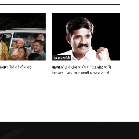
ठळक घडामोडी
कनाथ शिंदे दरे दौऱ्यावर
माझ्यावरील केलेले आरोप धांदात खोटे आणि
निराधार :- आरोग्य सभापती धनंजय जांभळे