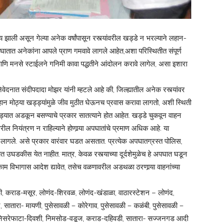
िय झाली असून गेल्या अनेक वर्षांपासून रस्त्यांवरील खड्डे न भरल्याने लहान-
अपघातात अनेकांना आपले प्राण गमवावे लागले आहेत,अशा परिस्थितीत संपूर्ण
चे आणि मनसे स्टाईलने गनिमी कावा पद्धतीने आंदोलन करावे लागेल, असा इशारा
ेदनात संदीपदादा मोझर यांनी म्हटले आहे की, जिल्ह्यातील अनेक रस्त्यांवर
हान मोठ्या खड्ड्यांमुळे जीव मुठीत घेऊनच प्रवास करावा लागतो, अशी स्थिती
ड्ड्यात अडकून बसण्याचे प्रकार सातत्याने होत आहेत. खड्डे चुकवून वाहन
 नियंत्रण न राहिल्याने होणार्‍या अपघातांचे प्रमाण अधिक आहे. या
े लागले. असे प्रकार वारंवार घडत असतात. प्रत्येक अपघातग्रस्त पोलिस,
त उघडकीस येत नाहीत. मात्र, केवळ रस्त्याच्या दूर्दशेमुळेच हे अपघात घडून
ांधकाम विभागास आदेश द्यावेत, तसेच वळणावरील अडथळा ठरणार्‍या वाहनांच्या
ळी, कराड-मसूर, लोणंद-शिरवळ, लोणंद-खंडाळा, वाठारस्टेशन – लोणंद,
, सातारा- मायणी, पुसेसावळी – कोरेगाव, पुसेसावळी – कळंबी, पुसेसावळी –
व, निसरेफाटा-दिवशी, निमसोड-वडूज, कराड-दहिवडी, सातारा- सज्जनगड आदी