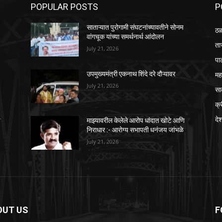
POPULAR POSTS
P
साताऱ्यात पुरोगामी संघटनांच्यावतीने सोनम
ठळ
वांगचूक यांच्या समर्थनार्थ आंदोलन
ता
July 21, 2026
पा
महा
उपमुख्यमंत्री एकनाथ शिंदे दरे दौऱ्यावर
July 21, 2026
सा
क्
दे
ि
माझ्यावरील केलेले आरोप धांदात खोटे आणि
निराधार :- आरोग्य सभापती धनंजय जांभळे
July 21, 2026
OUT US
F