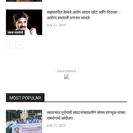
माझ्यावरील केलेले आरोप धांदात खोटे आणि निराधार :-
आरोग्य सभापती धनंजय जांभळे
July 21, 2026
ठळक घडामोडी
- Advertisment -
MOST POPULAR
साताऱ्यात पुरोगामी संघटनांच्यावतीने सोनम वांगचूक यांच्या
समर्थनार्थ आंदोलन
July 21, 2026