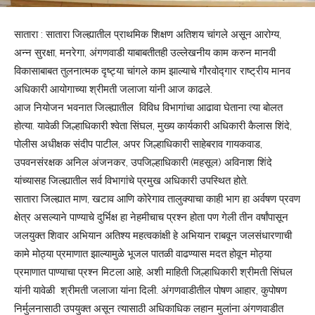
सातारा : सातारा जिल्ह्यातील प्राथमिक शिक्षण अतिशय चांगले असून आरोग्य,
अन्न सुरक्षा, मनरेगा, अंगणवाडी याबाबतीतही उल्लेखनीय काम करुन मानवी
विकासाबाबत तुलनात्मक दृष्ट्या चांगले काम झाल्याचे गौरवोद्गार राष्ट्रीय मानव
अधिकारी आयोगाच्या श्रीमती जलाजा यांनी आज काढले.
आज नियोजन भवनात जिल्ह्यातील विविध विभागांचा आढावा घेताना त्या बोलत
होत्या. यावेळी जिल्हाधिकारी श्वेता सिंघल, मुख्य कार्यकारी अधिकारी कैलास शिंदे,
पोलीस अधीक्षक संदीप पाटील, अपर जिल्हाधिकारी साहेबराव गायकवाड,
उपवनसंरक्षक अनिल अंजनकर, उपजिल्हाधिकारी (महसूल) अविनाश शिंदे
यांच्यासह जिल्ह्यातील सर्व विभागांचे प्रमुख अधिकारी उपस्थित होते.
सातारा जिल्ह्यात माण, खटाव आणि कोरेगाव तालुक्याचा काही भाग हा अर्वषण प्रवण
क्षेत्र असल्याने पाण्याचे दुर्भिक्ष हा नेहमीचाच प्रश्न होता पण गेली तीन वर्षांपासून
जलयुक्त शिवार अभियान अतिश्य महत्वकांक्षी हे अभियान राबवून जलसंधारणाची
कामे मोठ्या प्रमाणात झाल्यामुळे भूजल पातळी वाढण्यास मदत होवून मोठ्या
प्रमाणात पाण्याचा प्रश्न मिटला आहे, अशी माहिती जिल्हाधिकारी श्रीमती सिंघल
यांनी यावेळी श्रीमती जलाजा यांना दिली. अंगणवाडीतील पोषण आहार, कुपोषण
निर्मुलनासाठी उपयुक्त असून त्यासाठी अधिकाधिक लहान मुलांना अंगणवाडीत