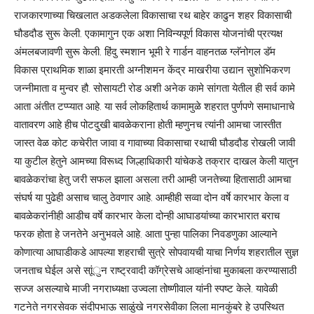
राजकारणाच्या चिखलात अडकलेला विकासाचा रथ बाहेर काढुन शहर विकासाची
घौडदौड सुरू केली. एकामागुन एक अशा निविन्यपूर्ण विकास योजनांची प्रत्यक्ष
अंमलबजावणी सुरू केली. हिंदु स्मशान भूमी रे गार्डन वाहनतळ ग्लॅनोगल डॅम
विकास प्राथमिक शाळा इमारती अग्नीशमन केंद्र माखरीया उद्यान सुशोभिकरण
जन्नीमाता व मुन्वर हौ. सोसायटी रोड अशी अनेक कामे सांगता येतील ही सर्व कामे
आता अंतीत टप्प्यात आहे. या सर्व लोकहितार्थ कामामुळे शहरात पुर्णपणे समाधानाचे
वातावरण आहे हीच पोटदुखी बावळेकराना होती म्हणुनच त्यांनी आमचा जास्तीत
जास्त वेळ कोट कचेरीत जावा व गावाच्या विकासाचा रथाची घौडदौड रोखली जावी
या कुटील हेतुने आमच्या विरूध्द जिल्हाधिकारी यांचेकडे तक्रार दाखल केली यातुन
बावळेकरांचा हेतु जरी सफल झाला असला तरी आम्ही जनतेच्या हितासाठी आमचा
संघर्ष या पुढेही असाच चालु ठेवणार आहे. आम्हीही सव्वा दोन वर्षे कारभार केला व
बावळेकरांनीही आडीच वर्षे कारभार केला दोन्ही आघाडयांच्या कारभारात बराच
फरक होता हे जनतेने अनुभवले आहे. आता पुन्हा पालिका निवडणुका आल्याने
कोणात्या आघाडीकडे आपल्या शहराची सुत्रे सोपवायची याचा निर्णय शहरातील सुज्ञ
जनताच घेईल असे साूंुन राष्ट्रवादी कॉग्रेसचे आव्हांनांचा मुकाबला करण्यासाठी
सज्ज असल्याचे माजी नगराध्यक्षा उज्वला तोष्णीवाल यांनी स्पष्ट केले. यावेळी
गटनेते नगरसेवक संदीपभाऊ साळुंखे नगरसेवीका लिला मानकुंबरे हे उपस्थित