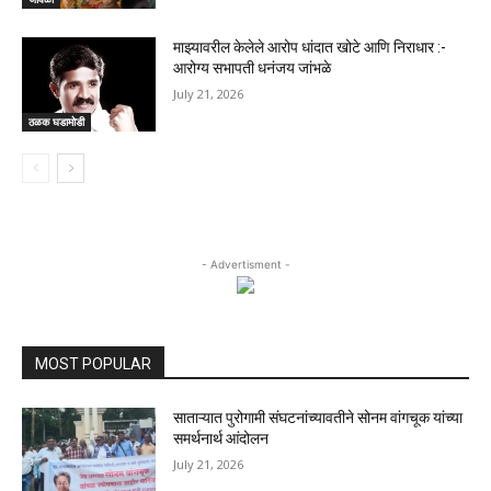
माझ्यावरील केलेले आरोप धांदात खोटे आणि निराधार :-
आरोग्य सभापती धनंजय जांभळे
July 21, 2026
ठळक घडामोडी
- Advertisment -
MOST POPULAR
साताऱ्यात पुरोगामी संघटनांच्यावतीने सोनम वांगचूक यांच्या
समर्थनार्थ आंदोलन
July 21, 2026