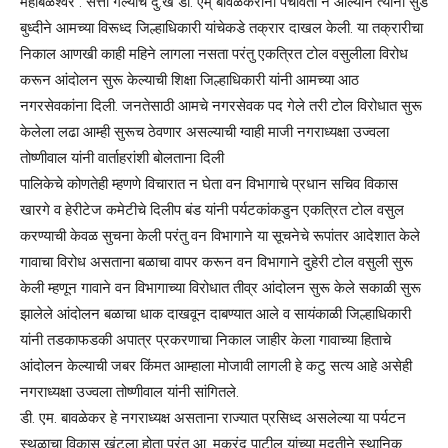
महाबळेश्‍वर : सत्ता गेल्याचे दु:ख डी. एम् बावळेकरांना पचविता न आल्याने त्यांनी सुड
बुध्दीने आमच्या विरूध्द जिल्हाधिकारी यांचेकडे तक्रार दाखल केली. या तक्रारीचा
निकाल आणखी काही महिने लागला नसता परंतु एकत्रित टोल वसुलीला विरोध
करून आंदोलन सुरू केल्याची शिक्षा जिल्हाधिकारी यांनी आमच्या आठ
नगरसेवकांना दिली. जनतेसाठी आमचे नगरसेवक पद गेले तरी टोल विरोधात सुरू
केलेला लढा आम्ही सुरूच ठेवणार असल्याची ग्वाही माजी नगराध्यक्षा उज्वला
तोष्णीवाल यांनी वार्ताहरांशी बोलताना दिली
पालिकेचे कोणतेही म्हणणे विचारात न घेता वन विभागाचे प्रधान सचिव विकास
खारगे व हेरीटेज कमेटीचे दिलीप बंड यांनी पर्यटकांकडुन एकत्रित टोल वसुल
करण्याची केवळ सुचना केली परंतु वन विभागाने या सूचनेचे रूपांतर आदेशात केले
गावाचा विरोध असताना बळाचा वापर करून वन विभागाने दुहेरी टोल वसुली सुरू
केली म्हणून गावाने वन विभागाच्या विरोधात तीव्र आंदोलन सुरू केले सकाळी सुरू
झालेले आंदोलन बळाचा धाक दाखवून दाबण्यात आले व सायंकाळी जिल्हाधिकारी
यांनी तडकाफडकी अपात्र प्रकरणाचा निकाल जाहीर केला गावाच्या हिताचे
आंदोलन केल्याची जबर किंमत आम्हाला मोजावी लागली हे कटु सत्य आहे असेही
नगराध्यक्षा उज्वला तोष्णीवाल यांनी सांगितले.
डी. एम. बावळेकर हे नगराध्यक्ष असताना राज्यात प्रसिध्द असलेल्या या पर्यटन
स्थळाचा विकास खुंटला होता परंतु आ. मकरंद पाटील यांच्या मदतीने स्थानिक