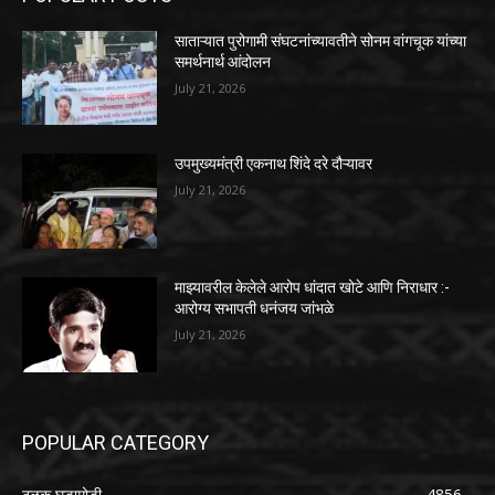
साताऱ्यात पुरोगामी संघटनांच्यावतीने सोनम वांगचूक यांच्या
समर्थनार्थ आंदोलन
July 21, 2026
उपमुख्यमंत्री एकनाथ शिंदे दरे दौऱ्यावर
July 21, 2026
माझ्यावरील केलेले आरोप धांदात खोटे आणि निराधार :-
आरोग्य सभापती धनंजय जांभळे
July 21, 2026
POPULAR CATEGORY
ठळक घडामोडी
4856