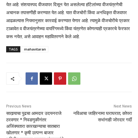
येत आहे. संशयास्पद वीजवापर दिसून येत असलेल्या हॉटेलांच्या वीजयंत्रणेची
अचानक तपासणीही करण्यात येत आहे. यात वीजचोरी किंवा अनधिकृत वीजवापर
आढळल्यास नियमानुसार कारवाई करण्यात येणार आहे. त्यामुळे वीजचोरीचे प्रकार
टाळावेत व वीजयंत्रणेच्या वायरिंगमध्ये किंवा यंत्रणेत कोणत्याही प्रकारचे फेरफार
करू नयेत, असे आवाहन महावितरणने केले आहे.
TAGS
mahavitaran
Previous News
Next News
सातार्‍याचा पुढचा आमदार उदयनराजे
नविआचा जाहिरनामा घराघरात; कोपरा
ठरवणार * निवडणुकीनंतर
सभांनाही जोरदार गर्दी
अजिंक्यतारा कारखान्याचा सातबारा
खोलणार * कृषी उत्पन्न बाजार