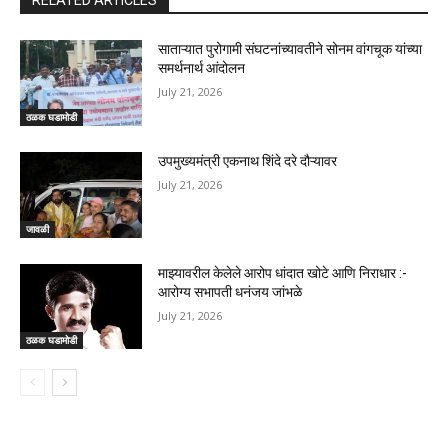
RELATED ARTICLES
साताऱ्यात पुरोगामी संघटनांच्यावतीने सोनम वांगचूक यांच्या
समर्थनार्थ आंदोलन
July 21, 2026
ठळक घडामोडी
उपमुख्यमंत्री एकनाथ शिंदे दरे दौऱ्यावर
July 21, 2026
जावळी
माझ्यावरील केलेले आरोप धांदात खोटे आणि निराधार :-
आरोग्य सभापती धनंजय जांभळे
July 21, 2026
ठळक घडामोडी