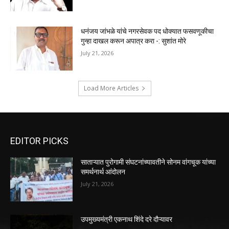
धनंजय जांभळे यांचे नगरसेवक पद धोक्यात फसवणूकीचा
गुन्हा दाखल करून अपात्र करा -: सुशांत मोरे
July 21, 2026
Load More Articles
EDITOR PICKS
साताऱ्यात पुरोगामी संघटनांच्यावतीने सोनम वांगचूक यांच्या
समर्थनार्थ आंदोलन
July 21, 2026
उपमुख्यमंत्री एकनाथ शिंदे दरे दौऱ्यावर