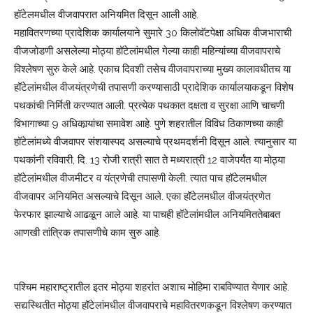
हॉटेलमधील वीजवापरात अनियमित दिसून आली आहे.
महावितरणच्या प्रादेशिक कार्यालयाने सुमारे 30 किलोवॅटपेक्षा अधिक वीजभाराची
वीजजोडणी असलेल्या मोठ्या हॉटेलांमधील गेल्या काही महिन्यांच्या वीजवापराचे
विश्लेषण सुरु केले आहे. एकाच दिवशी तसेच वीजवापराच्या मुख्य कालावधीतच या
हॉटेलांमधील वीजयंत्रणेची तपासणी करण्यासाठी प्रादेशिक कार्यालयाकडून विशेष
पथकांची निर्मिती करण्यात आली. प्रत्येक पथकात दक्षता व सुरक्षा आणि चाचणी
विभागाच्या 9 अधिकार्‍यांचा समावेश आहे. पुणे शहरातील विविध ठिकाणच्या काही
हॉटेलांमध्ये वीजवापर संशयास्पद असल्याचे प्रथमदर्शनी दिसून आले. त्यानुसार या
पथकांनी रविवारी, दि. 13 रोजी रात्री सात ते मध्यरात्री 12 वाजेपर्यंत या मोठ्या
हॉटेलांमधील वीजमीटर व यंत्रणेची तपासणी केली. त्यात पाच हॉटेलमधील
वीजवापर अनियमित असल्याचे दिसून आले. एका हॉटेलमधील वीजयंत्रणेत
फेरफार झाल्याचे आढळून आले आहे. या पाचही हॉटेलांमधील अनियमिततेबाबत
आणखी तांत्रिक तपासणीचे काम सुरु आहे.
पश्चिम महाराष्ट्रातील इतर मोठ्या शहरांत अशाच मोहिमा राबविण्यात येणार आहे.
सद्यस्थितीत मोठ्या हॉटेलांमधील वीजवापराचे महावितरणकडून विश्लेषण करण्यात