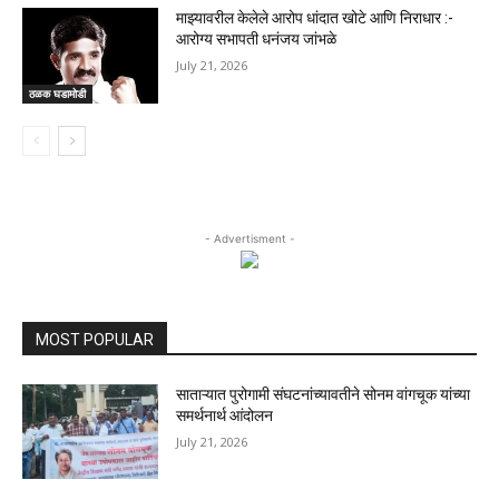
माझ्यावरील केलेले आरोप धांदात खोटे आणि निराधार :-
आरोग्य सभापती धनंजय जांभळे
July 21, 2026
ठळक घडामोडी
- Advertisment -
MOST POPULAR
साताऱ्यात पुरोगामी संघटनांच्यावतीने सोनम वांगचूक यांच्या
समर्थनार्थ आंदोलन
July 21, 2026