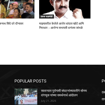
ठळक घडामोडी
कनाथ शिंदे दरे दौऱ्यावर
माझ्यावरील केलेले आरोप धांदात खोटे आणि
निराधार :- आरोग्य सभापती धनंजय जांभळे
POPULAR POSTS
P
साताऱ्यात पुरोगामी संघटनांच्यावतीने सोनम
ठळ
वांगचूक यांच्या समर्थनार्थ आंदोलन
ता
July 21, 2026