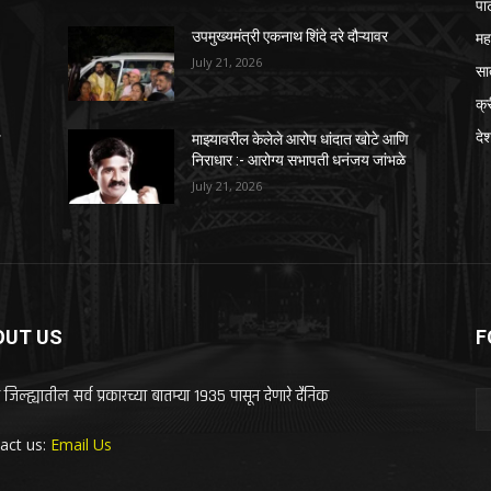
पा
महा
उपमुख्यमंत्री एकनाथ शिंदे दरे दौऱ्यावर
July 21, 2026
सा
क्
दे
ि
माझ्यावरील केलेले आरोप धांदात खोटे आणि
निराधार :- आरोग्य सभापती धनंजय जांभळे
July 21, 2026
OUT US
F
 जिल्ह्यातील सर्व प्रकारच्या बातम्या 1935 पासून देणारे दैनिक
act us:
Email Us