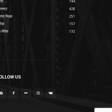
टण
744
राष्ट्र
428
तारा जिल्हा
251
रीडा
157
श-विदेश
132
OLLOW US