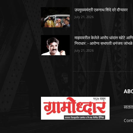
उपमुख्यमंत्री एकनाथ शिंदे दरे दौऱ्यावर
July 21, 2026
माझ्यावरील केलेले आरोप धांदात खोटे आण
निराधार :- आरोग्य सभापती धनंजय जांभळे
July 21, 2026
AB
सातारा
Cont