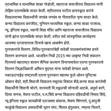
प्राथमिक व माध्यमिक शाळा गोडोली, महाराजा सयाजीराव विद्यालय यांनी
लेझिम प्रात्यक्षिके सादर केली. श्रीपतराव पाटील हायस्कूल करंजे
विद्यालयाच्या विद्यार्थ्यांनी जगदंब जगदंब या गीतावरील नृत्य सादर केले.
कन्या विद्यालय करंजेपेठ, युनियन माध्यमिक स्कूल, कन्या शाळा राजपथ,
न्यू. इंग्लिश स्कूल, भवानी विद्या मंदिर आणि महाराजा सयाजीराव विद्यालय
यांनी झांज प्रात्यक्षिके सादर केली. वरील सर्व सांस्कृतिक कार्यक्रम
आजच्या प्रजासत्ताक दिनाचे खास आकर्षण होते.
पुरस्कारांचे वितरण..विविध पुरस्कारांचेही यावेळी पालकमंत्र्यांच्या हस्ते
वितरण करण्यात आले. ध्वजदिन निधी 2015 च्या उत्कृष्ट निधी संकलन
प्रित्यर्थ महाराष्ट्र शासन सैनिक कल्याण विभागामार्फत प्राप्त पुरस्काराचे
वितरण जिल्हाधिकारी अश्विन मुद्गल यांना यावेळी देण्यात आले.
स्काऊटगाईड राष्ट्रपती प्राप्त पुरस्कार महात्मा फुले ओपन युनिटचा
ओंकार बेंद्रे, श्री.शिवाजी विद्यालय मसूरचा विशाल शेंडे,कन्या शाळ करंजेची
विद्यार्थींनी शिवानी चोरगे, सरस्वती मि.स्कूलची सोनाली आटळे, अपुर्वा बरगे,
दिव्या सणस, मेघना पाटील, प.म.शिंदे कन्या विद्यालय दहिवडीची स्मिता शिंदे,
न्यू इंग्लिश स्कूल सायळीची प्राजक्ता बांबरस, मेघणा शिंणगारे, पु.बापुजी
साळुंखे विद्यालय असवलीची नूतन संपा, शितल इंगुलकर, नम्रता भिलारे,