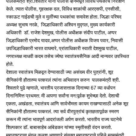
पालकमंत्री श्री.शिवतारे यांनी पोलीस व्हॅनमधून विविध पथकांचे निरीक्षण
केले. त्यात पोलीस, गृहरक्षक दल, विविध शाळांची आरएसपी, एनसीसी,
स्काऊट गाईडची मुले व मुलींच्या पथकांचा समावेश होता. जिल्हा परिषद
अध्यक्ष सुभाष नरळे, जिल्हाधिकारी अश्विन मुद्गल, मुख्य कार्यकारी
अधिकारी डॉ. राजेश देशमुख, पोलीस अधीक्षक संदीप पाटील, अप्पर
जिल्हाधिकारी प्रमोद यादव,अप्पर पोलीस अधीक्षक विजय पवार, निवासी
उपजिल्हाधिकारी भारत वाघमारे, प्रांताधिकारी स्वाती देशमुख पाटील,
नगराध्यक्ष माधवी कदम तसेच ज्येष्ठ स्वातंत्र्यसैनिक आदी मान्यवर उपस्थित
होते.
देशाला स्वातंत्र्य मिळवून देण्यासाठी ज्या असंख्य वीर पुत्रांनी, शूर
सैनिकांनी हौतात्म्य पत्करलं त्यांना अभिवादन करुन पालकमंत्री श्री.
शिवतारे पुढे म्हणाले, भारतीय प्रजासत्ताक दिनाच्या 67 व्या वर्धापन
दिनानिमित्त प्रथमत: मी आपणा सर्वांना मन:पूर्वक शुभेच्छा देतो. देशाची
एकता, अखंडता, स्वातंत्र्य आणि सार्वभौमता कायम राखण्यासाठी अनेक शूर
सैनिकांनी हौतात्म्य पत्करलं. त्या सर्व वीरपुत्रांचं कृतज्ञतापूर्वक स्मरण
करून मी त्यांना भावपूर्ण आदरांजली अर्पण करतो. भारतीय राज्य घटनेचे
शिल्पकार डॉ. बाबासाहेब आंबेडकर यांच्या स्मृतीसही वंदन करतो.
महाराष्ट्राचा मंगल कलश आणणारे संयुक्त महाराष्ट्राचे पहिले मुख्यमंत्री