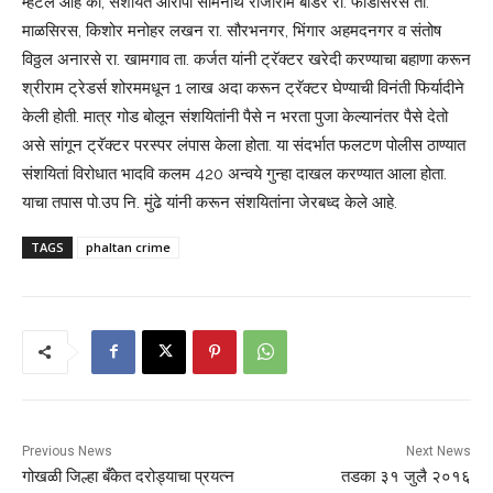
म्हटले आहे की, संशयित आरोपी सोमनाथ राजाराम बोडरे रा. फौडसिरस ता.
माळसिरस, किशोर मनोहर लखन रा. सौरभनगर, भिंगार अहमदनगर व संतोष
विठ्ठल अनारसे रा. खामगाव ता. कर्जत यांनी ट्रॅक्टर खरेदी करण्याचा बहाणा करून
श्रीराम ट्रेडर्स शोरममधून 1 लाख अदा करून ट्रॅक्टर घेण्याची विनंती फिर्यादीने
केली होती. मात्र गोड बोलून संशयितांनी पैसे न भरता पुजा केल्यानंतर पैसे देतो
असे सांगून ट्रॅक्टर परस्पर लंपास केला होता. या संदर्भात फलटण पोलीस ठाण्यात
संशयितां विरोधात भादवि कलम 420 अन्वये गुन्हा दाखल करण्यात आला होता.
याचा तपास पो.उप नि. मुंढे यांनी करून संशयितांना जेरबध्द केले आहे.
TAGS
phaltan crime
Previous News
Next News
गोखळी जिल्हा बँकेत दरोड्याचा प्रयत्न
तडका ३१ जुलै २०१६