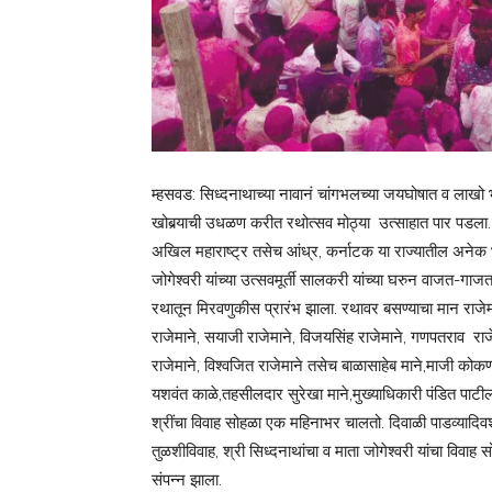
म्हसवड: सिध्दनाथाच्या नावानं चांगभलच्या जयघोषात व लाखो भा
खोबर्‍याची उधळण करीत रथोत्सव मोठ्या उत्साहात पार पडला.
अखिल महाराष्ट्र तसेच आंध्र, कर्नाटक या राज्यातील अनेक भा
जोगेश्वरी यांच्या उत्सवमूर्ती सालकरी यांच्या घरुन वाजत-गाजत रथ
रथातून मिरवणुकीस प्रारंभ झाला. रथावर बसण्याचा मान राजेमा
राजेमाने, सयाजी राजेमाने, विजयसिंह राजेमाने, गणपतराव राजे
राजेमाने, विश्वजित राजेमाने तसेच बाळासाहेब माने,माजी को
यशवंत काळे,तहसीलदार सुरेखा माने,मुख्याधिकारी पंडित पाटील
श्रींचा विवाह सोहळा एक महिनाभर चालतो. दिवाळी पाडव्यादिवश
तुळशीविवाह, श्री सिध्दनाथांचा व माता जोगेश्वरी यांचा विव
संपन्न झाला.