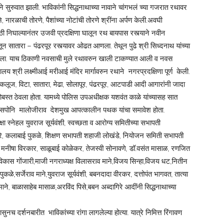
ने सुरुवात झाली. भाविकांनी सिद्धनाथाच्या नावाने चांगभलं च्या गजरात रथावर
नारळाची तोरणे, पैशांच्या नोटांची तोरणे श्रींना अर्पण केली.अवघी
ी निघाल्यानंतर उजवी प्रदक्षिणा घालून रथ बायपास रस्त्याने नवीन
 सातारा – पंढरपूर रस्त्यावर ओढत आणला. तेथून पुढे श्री सिध्दनाथ यांच्या
ात आला. याच ठिकाणी नवसाची मुले रथावरुन खाली टाकण्यात आली व नवस
ालय श्री लक्ष्मीआई मरीआई मंदिर मार्गावरुन रथाने नगरप्रदक्षिणा पूर्ण केली.
कलूज, विटा, सातारा, मेढा, सोलापूर, पंढरपूर, आटपाडी आदी आगारांनी जादा
ोबस्त ठेवला होता. यामध्ये पोलिस उपअधीक्षक यशवंत काळे यांच्यासह सात
,सपोनि मालोजीराव देशमुख आपत्कालीन पथक यांचा समावेश होता.
 स्नेहल युवराज सूर्यवंशी, स्वच्छता व आरोग्य समितीच्या सभापती
हेत्रे, कलाबाई पुकळे, शिक्षण सभापती शहाजी लोखंडे, नियोजन समिती सभापती
 मनीषा विरकार, साळूबाई कोळेकर, तेजस्वी सोनावणे, डॉ.वसंत मासाळ, रणजित
 विकास गोंजारी,माजी नगराध्यक्ष विलासराव माने,विजय सिन्हा,विजय धट,नितीन
पा पुकळे,सर्जेराव माने,युवराज सूर्यवंशी, बबनदादा वीरकर, दत्तोपंत भागवत, तात्या
का माने, बाळासाहेब मासाळ,अरविंद पिसे,बबन अब्दागिरे आदींनी सिद्धनाथाच्या
ासुनच दर्शनबारीत भाविकांच्या रांगा लागलेल्या होत्या. यात्रे निमित्त रिंगावण