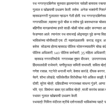
रथ नगरप्रदक्षिणेस सुरुवात झाल्यानंतर यावेळी बायपास रस्त्या
गुलाल व खोबर्‍याची उधळण केली. तसेच अनेक भक्तांनी निशाने, 
म्हसवडनगरी गुलालात न्हाऊन गेली होती. रथ नगरप्रदक्षिणेसाठ
नगरपालिका ,महात्मा फुले चौक व तसेच पुढे बसस्थानक चोकातून
बहिणीस मानकर्‍यांच्या हस्ते साडी-चोळी यांचा आहेर करण्य
फेडण्यात आले. त्यानंतर रथ वाघजाई ओढ्यातून पुढे कन्या विद्य
भाविकांच्या सोयीसाठी एस. टी. महामंडळातर्फे कराड, वडूज, अ
बसेस सोडल्या होत्या.म्हसवड पोलिस स्ठेशनच्यावतीने चोख बंद
पोलिस अधिकारी, 140 पोलिस कर्मचारी, 35 महिला अधिकारी
म्हसवड नगरपरिषदेचे नगराध्यक्ष तुषार वीरकर, उपनागराध्यक्षा
हिंदमालादेवी राजेमाने, पाणीपुरवठा समिती सभापती, सविता म्
गणेश रसाळ, गटनेते धनाजी माने, केशव कारंडे, दीपक बनगर,
येवगे, शोभा लोखंडे, पालिकेतील विरोधीपक्ष नेते अकिल काझी,
दोशी, सुरेश म्हेत्रे, दहिवडीच्या नगराध्यक्षा साधना गुंडगे, आप्
भोरे, प्रा. विश्वंभर बाबर,प्रा.कविता म्हेत्रे ,माजी सरपंच का
रथावर गुलाल खोबर्‍याची उधळण केली.
रथयात्रे निमित्त मंदीरात श्रीचे दर्शनासाठी भाविकांच्या पहाटे प