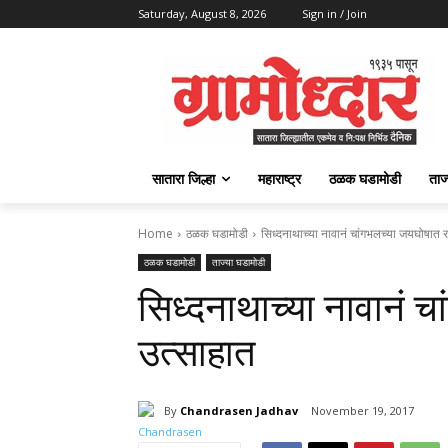
Saturday, August 8, 2026
Sign in / Join
सातारा जिल्हा
महाराष्ट्र
ठळक घडामोडी
ताज
Home
ठळक घडामोडी
सिध्दनाथाच्या नावानं चांगभलच्या जयघोषात 
ठळक घडामोडी
ताज्या घडामोडी
सिध्दनाथाच्या नावानं 
उत्साहात
By
Chandrasen Jadhav
November 19, 2017