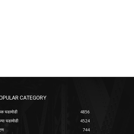
OPULAR CATEGORY
क घडामोडी
4856
ज्या घडामोडी
4524
टण
744