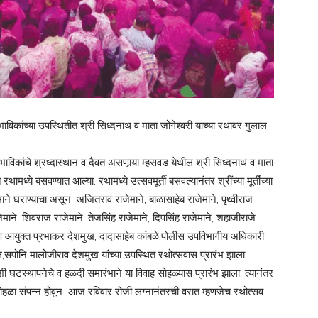
विकांच्या उपस्थितीत श्री सिध्दनाथ व माता जोगेश्वरी यांच्या रथावर गुलाल
विकांचे श्रध्दास्थान व दैवत असणार्‍या म्हसवड येथील श्री सिध्दनाथ व माता
ामध्ये बसवण्यात आल्या. रथामध्ये उत्सवमूर्ती बसवल्यानंतर श्रींच्या मूर्तींच्या
ने घराण्याचा असून अजितराव राजेमाने, बाळासाहेब राजेमाने, पृथ्वीराज
माने, शिवराज राजेमाने, तेजसिंह राजेमाने, दिपसिंह राजेमाने, शहाजीराजे
कण आयुक्त प्रभाकर देशमुख, दादासाहेब कांबळे,पोलीस उपविभागीय अधिकारी
,सपोनि मालोजीराव देशमुख यांच्या उपस्थित रथोत्सवास प्रारंभ झाला.
ी घटस्थापनेचे व हळदी समारंभाने या विवाह सोहळ्यास प्रारंभ झाला. त्यानंतर
ाह सोहळा संपन्न होवून आज रविवार रोजी लग्नानंतरची वरात म्हणजेच रथोत्सव