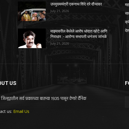
महा
उपमुख्यमंत्री एकनाथ शिंदे दरे दौऱ्यावर
July 21, 2026
सा
क्
दे
ि
माझ्यावरील केलेले आरोप धांदात खोटे आणि
निराधार :- आरोग्य सभापती धनंजय जांभळे
July 21, 2026
OUT US
F
 जिल्ह्यातील सर्व प्रकारच्या बातम्या 1935 पासून देणारे दैनिक
act us:
Email Us