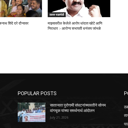
ठळक घडामोडी
कनाथ शिंदे दरे दौऱ्यावर
माझ्यावरील केलेले आरोप धांदात खोटे आणि
निराधार :- आरोग्य सभापती धनंजय जांभळे
POPULAR POSTS
P
साताऱ्यात पुरोगामी संघटनांच्यावतीने सोनम
ठळ
वांगचूक यांच्या समर्थनार्थ आंदोलन
ता
July 21, 2026
पा