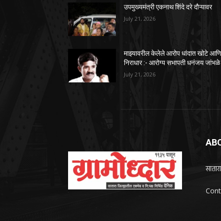
उपमुख्यमंत्री एकनाथ शिंदे दरे दौऱ्यावर
July 21, 2026
माझ्यावरील केलेले आरोप धांदात खोटे आण
निराधार :- आरोग्य सभापती धनंजय जांभळे
July 21, 2026
AB
सातारा
Cont