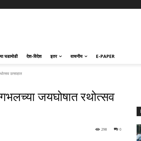
्या घडामोडी
देश-विदेश
इतर
वाचनीय
E-PAPER
रथोत्सव उत्साहात
चांगभलच्या जयघोषात रथोत्सव
298
0