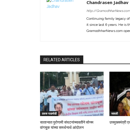
Chandrasen Jadhav
http://GramodhharNews.co
Continuing family legacy o
it since last 6 years. He is 
GramodhharNews.com opera
RELATED ARTICLES
ठळक घडामोडी
जावळी
साताऱ्यात पुरोगामी संघटनांच्यावतीने सोनम
उपमुख्यमंत्री ए
वांगचूक यांच्या समर्थनार्थ आंदोलन