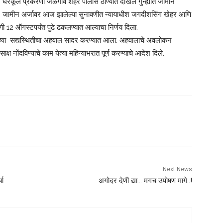
आहे. घरकूल प्रकरणी जळगाव शहर पोलीस ठाण्यात दाखल गुन्ह्यात जामीन
 होती. जामीन अर्जावर आज झालेल्या सुनावणीत न्यायाधीश जगदीशसिंग खेहर आणि
ी 12 ऑगस्टपर्यंत पुढे ढकलण्यात आल्याचा निर्णय दिला.
ाच्या सद्यस्थितीचा अहवाल सादर करण्यात आला. अहवालाचे अवलोकन
ाक्ष नोंदविण्याचे काम येत्या महिन्याभरात पूर्ण करण्याचे आदेश दिले.
Next News
चा
अगोदर देणी द्या… मगच उपोषण मागे..!