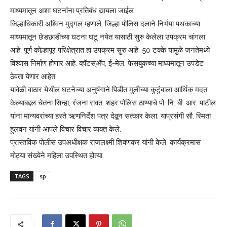
माध्यमातून अशा घटनांना प्रतिबंध द्यायला जाईल.
जिल्हाधिकारी अश्‍विन मुद्गल म्हणाले, जिल्हा पोलिस दलाने निर्भया पथकाच्या
माध्यमातून छेडछाडीच्या घटना घटू नयेत यासाठी सुरु केलेला उपक्रम चांगला
आहे. पूर्ण कोल्हापूर परिक्षेत्रात हा उपक्रम सुरु आहे. 50 टक्के यामुळे जनतेमध्ये
विश्‍वास निर्माण होणार आहे. व्हॉटस्अ‍ॅप, ई-मेल, फेसबुकच्या माध्यमातून उपडेट
ठेवता येणार आहेत.
यावेळी वाठार येथील घटनेच्या अनुषंगाने पिडीत मुलीच्या कुटुंबाला आर्थिक मदत
केल्याबद्दल चेतना सिन्हा, रंजना रावत, शहर पोलिस ठाण्याचे पो. नि. बी. आर. पाटील
यांना मान्यवरांच्या हस्ते ऋणनिर्देश पत्र देवून सत्कार केला. याप्रसंगी सौ. स्मिता
हुलवन यांनी आपले विचार विचार व्यक्त केले.
प्रास्तविक पोलीस उपअधीक्षक राजलक्ष्मी शिवणकर यांनी केले. कार्यक्रमास
मोठ्या संख्येने महिला उपस्थित होत्या.
TAGS
sp