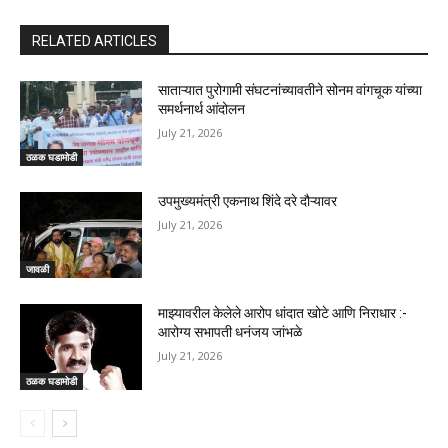
RELATED ARTICLES
साताऱ्यात पुरोगामी संघटनांच्यावतीने सोनम वांगचूक यांच्या
समर्थनार्थ आंदोलन
July 21, 2026
ठळक घडामोडी
उपमुख्यमंत्री एकनाथ शिंदे दरे दौऱ्यावर
July 21, 2026
जावळी
माझ्यावरील केलेले आरोप धांदात खोटे आणि निराधार :-
आरोग्य सभापती धनंजय जांभळे
July 21, 2026
ठळक घडामोडी