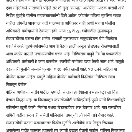
अखेर त्याचा पापाचा घडा भरल्यानेच पोलिसाच्या हाती लागला. आता तर चौंदा सेकंद
एका महिलेकडे सातत्याने पहिले तर तो गुन्हा समजून आरोपीला अटक करावी असे
निर्देश मुंबईचे पोलीस महासंचालकांनी दिले आहेत. जोपर्यंत महिला सुरक्षित राहात
नाहीत, तोपर्यंत आपणाला वर्दी घालण्याचा अधिकार नाही अशी भावना पोलीस
अधिकारी, कर्मचार्‍यांनी ठेवायला हवी. आज 15 ते 25 वयोगातील मूलांकडून
छेडछाडीच्या घटना होत आहेत. यासाठी मुलांच्यावर समुउपदेशन घेणे तितकेच
गरजेचे आहे. गृहमंत्र्यांसमवेत आमची बैठक झाली असून छेडछाड रोखण्यासाठी
आता कठोर पाऊले उचलण्याचीच गरज आहे. निश्‍चितच यापुढे निर्भया पथकातील
अधिकारी, कर्मचारी हे काम करतील. स्त्रीची गर्भातच हत्या केली जात आहे. यामुळे
दरहजारी मुलीचे जन्माचे प्रमाण 930 पर्यंत खाली आहे. 30 टक्के महिला या
पोलीस दलात आहेत, यामुळे महिला पोलीस कर्मचारी पिडीतांना निश्‍चित न्याय
मिळवून देतील.
पोलिस अधीक्षक संदीप पाटील म्हणाले, सातारा हा देशाला व महाराष्ट्राला दिशा
देणारा जिल्हा आहे. या जिल्ह्यातून क्रांतीज्योती सावित्रीबाई फुले यांनी शिक्षणाचीद्वारे
महिलांना खुली केली. निर्भया पथक छेडछाडीवर लक्ष ठेवणार आहे. गाव पातळीवर
समिती गठीत करुन ही समिती पोलिसांना उपद्रवी लोकांची नावे देणार आहे.
छेडछाडीची घटना घडल्यानंतर पिडीत मुलीने आरोपीचे नाव लिहून सिलबंद
असलेल्या पेटीत तक्रार टाकली तर त्याची दखल घेतली जाईल. पोलिस मित्राच्या