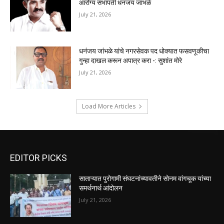
आरोग्य सभापती धनंजय जांभळे
July 21, 2026
धनंजय जांभळे यांचे नगरसेवक पद धोक्यात फसवणूकीचा
गुन्हा दाखल करून अपात्र करा -: सुशांत मोरे
July 21, 2026
Load More Articles
EDITOR PICKS
साताऱ्यात पुरोगामी संघटनांच्यावतीने सोनम वांगचूक यांच्या
समर्थनार्थ आंदोलन
July 21, 2026