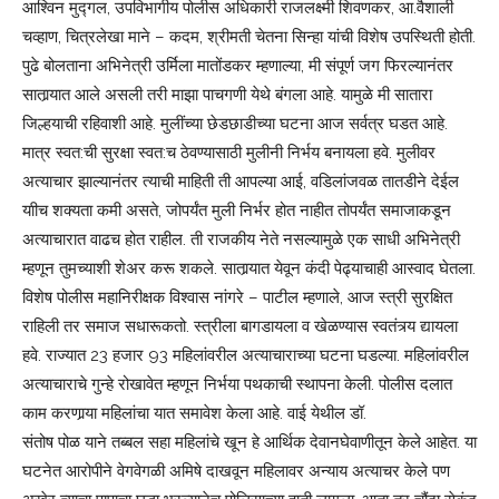
आश्‍विन मुद्गल, उपविभागीय पोलीस अधिकारी राजलक्ष्मी शिवणकर, आ.वैशाली
चव्हाण, चित्रलेखा माने – कदम, श्रीमती चेतना सिन्हा यांची विशेष उपस्थिती होती.
पुढे बोलताना अभिनेत्री उर्मिला मातोंडकर म्हणाल्या, मी संपूर्ण जग फिरल्यानंतर
सातार्‍यात आले असली तरी माझा पाचगणी येथे बंगला आहे. यामुळे मी सातारा
जिल्हयाची रहिवाशी आहे. मुलींच्या छेडछाडीच्या घटना आज सर्वत्र घडत आहे.
मात्र स्वत:ची सुरक्षा स्वत:च ठेवण्यासाठी मुलीनी निर्भय बनायला हवे. मुलीवर
अत्याचार झाल्यानंतर त्याची माहिती ती आपल्या आई, वडिलांजवळ तातडीने देईल
याीच शक्यता कमी असते, जोपर्यंत मुली निर्भर होत नाहीत तोपर्यंत समाजाकडून
अत्याचारात वाढच होत राहील. ती राजकीय नेते नसल्यामुळे एक साधी अभिनेत्री
म्हणून तुमच्याशी शेअर करू शकले. सातार्‍यात येवून कंदी पेढ्याचाही आस्वाद घेतला.
विशेष पोलीस महानिरीक्षक विश्‍वास नांगरे – पाटील म्हणाले, आज स्त्री सुरक्षित
राहिली तर समाज सधारूकतो. स्त्रीला बागडायला व खेळण्यास स्वतंत्र्य द्यायला
हवे. राज्यात 23 हजार 93 महिलांवरील अत्याचाराच्या घटना घडल्या. महिलांवरील
अत्याचाराचे गुन्हे रोखावेत म्हणून निर्भया पथकाची स्थापना केली. पोलीस दलात
काम करणार्‍या महिलांचा यात समावेश केला आहे. वाई येथील डॉ.
संतोष पोळ याने तब्बल सहा महिलांचे खून हे आर्थिक देवानघेवाणीतून केले आहेत. या
घटनेत आरोपीने वेगवेगळी अमिषे दाखवून महिलावर अन्याय अत्याचर केले पण