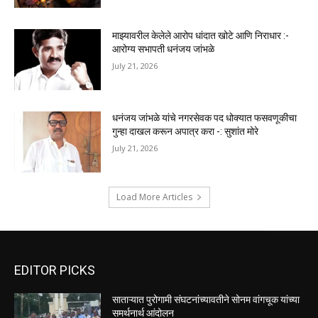
माझ्यावरील केलेले आरोप धांदात खोटे आणि निराधार :-
आरोग्य सभापती धनंजय जांभळे
July 21, 2026
धनंजय जांभळे यांचे नगरसेवक पद धोक्यात फसवणूकीचा
गुन्हा दाखल करून अपात्र करा -: सुशांत मोरे
July 21, 2026
Load More Articles
EDITOR PICKS
साताऱ्यात पुरोगामी संघटनांच्यावतीने सोनम वांगचूक यांच्या
समर्थनार्थ आंदोलन