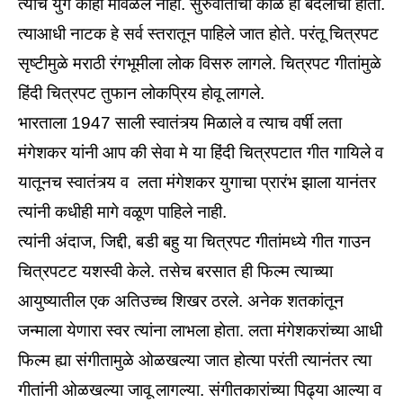
त्यांचे युग काही मावळले नाही. सुरुवातीचा काळ हा बदलाचा होता.
त्याआधी नाटक हे सर्व स्तरातून पाहिले जात होते. परंतू चित्रपट
सृष्टीमुळे मराठी रंगभूमीला लोक विसरु लागले. चित्रपट गीतांमुळे
हिंदी चित्रपट तुफान लोकप्रिय होवू लागले.
भारताला 1947 साली स्वातंत्र्य मिळाले व त्याच वर्षी लता
मंगेशकर यांनी आप की सेवा मे या हिंदी चित्रपटात गीत गायिले व
यातूनच स्वातंत्र्य व लता मंगेशकर युगाचा प्रारंभ झाला यानंतर
त्यांनी कधीही मागे वळूण पाहिले नाही.
त्यांनी अंदाज, जिद्दी, बडी बहु या चित्रपट गीतांमध्ये गीत गाउन
चित्रपटट यशस्वी केले. तसेच बरसात ही फिल्म त्याच्या
आयुष्यातील एक अतिउच्च शिखर ठरले. अनेक शतकांतून
जन्माला येणारा स्वर त्यांना लाभला होता. लता मंगेशकरांच्या आधी
फिल्म ह्या संगीतामुळे ओळखल्या जात होत्या परंती त्यानंतर त्या
गीतांनी ओळखल्या जावू लागल्या. संगीतकारांच्या पिढ्या आल्या व