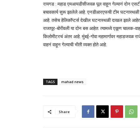
रायगड : महाड एमआयडीसीजवळ पूल वाहून गेल्यानं दोन एसटी बस
बचावकार्य सुरू झालेले आहे. एनडीआरएफची टीम घटनास्थळी दा
आहे. तसेच हेलिकॉप्टर्स देखील घटनास्थळी दाखल झाले आहेत
राजापूर-बोरीवली या दोन बस आहेत. त्यामध्ये एकूण चालक-व
किलोमीटरचं अंतर आहे. मुंबई-गोवा महामार्गावर महाडजवळ राज
वाहनं वाहून गेल्याची भीती व्यक्त होते आहे.
TAGS
mahad news
Share