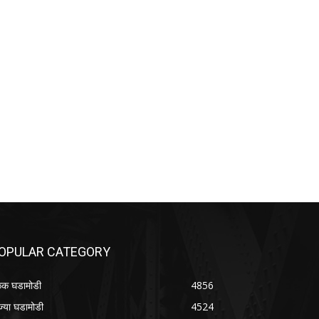
OPULAR CATEGORY
क घडामोडी
4856
ज्या घडामोडी
4524