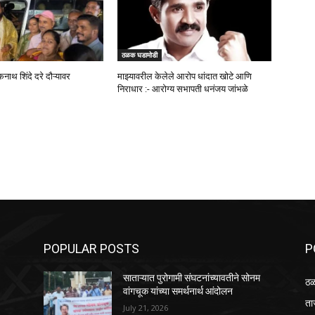
ठळक घडामोडी
कनाथ शिंदे दरे दौऱ्यावर
माझ्यावरील केलेले आरोप धांदात खोटे आणि
निराधार :- आरोग्य सभापती धनंजय जांभळे
POPULAR POSTS
P
साताऱ्यात पुरोगामी संघटनांच्यावतीने सोनम
ठळ
वांगचूक यांच्या समर्थनार्थ आंदोलन
ता
July 21, 2026