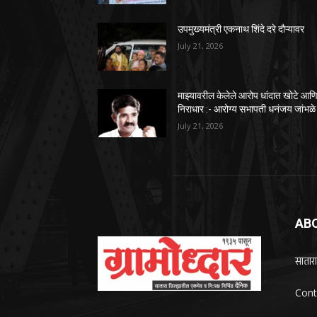
उपमुख्यमंत्री एकनाथ शिंदे दरे दौऱ्यावर
July 21, 2026
माझ्यावरील केलेले आरोप धांदात खोटे आण
निराधार :- आरोग्य सभापती धनंजय जांभळे
July 21, 2026
AB
सातारा
Cont