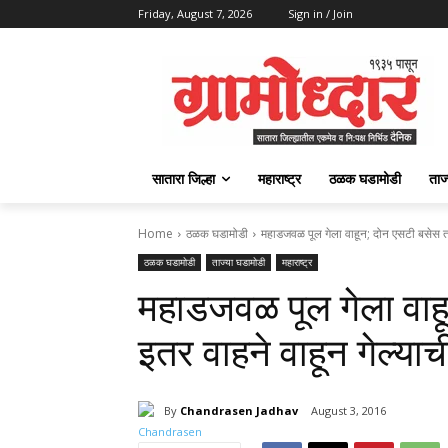
Friday, August 7, 2026
Sign in / Join
सातारा जिल्हा
महाराष्ट्र
ठळक घडामोडी
ताज
Home
ठळक घडामोडी
महाडजवळ पूल गेला वाहून; दोन एसटी बसेस तसे
ठळक घडामोडी
ताज्या घडामोडी
महाराष्ट्र
महाडजवळ पूल गेला वाह
इतर वाहने वाहून गेल्याच
By
Chandrasen Jadhav
August 3, 2016