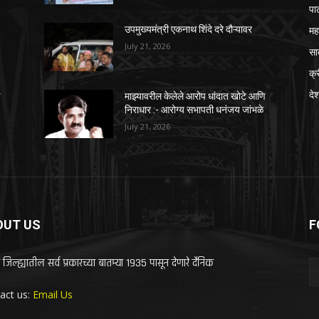
पा
महा
उपमुख्यमंत्री एकनाथ शिंदे दरे दौऱ्यावर
July 21, 2026
सा
क्
दे
ि
माझ्यावरील केलेले आरोप धांदात खोटे आणि
निराधार :- आरोग्य सभापती धनंजय जांभळे
July 21, 2026
OUT US
F
 जिल्ह्यातील सर्व प्रकारच्या बातम्या 1935 पासून देणारे दैनिक
act us:
Email Us