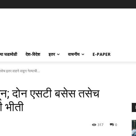
्या घडामोडी
देश-विदेश
इतर
वाचनीय
E-PAPER
च इतर वाहने वाहून गेल्याची...
ून; दोन एसटी बसेस तसेच
ी भीती
317
0