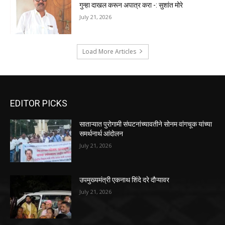
गुन्हा दाखल करून अपात्र करा -: सुशांत मोरे
July 21, 2026
Load More Articles
EDITOR PICKS
साताऱ्यात पुरोगामी संघटनांच्यावतीने सोनम वांगचूक यांच्या
समर्थनार्थ आंदोलन
July 21, 2026
उपमुख्यमंत्री एकनाथ शिंदे दरे दौऱ्यावर
July 21, 2026