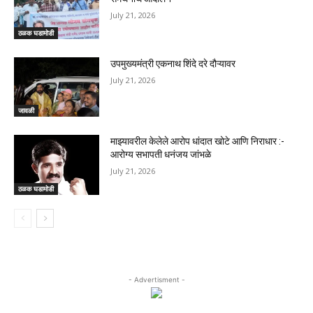
July 21, 2026
ठळक घडामोडी
उपमुख्यमंत्री एकनाथ शिंदे दरे दौऱ्यावर
July 21, 2026
जावळी
माझ्यावरील केलेले आरोप धांदात खोटे आणि निराधार :-
आरोग्य सभापती धनंजय जांभळे
July 21, 2026
ठळक घडामोडी
- Advertisment -