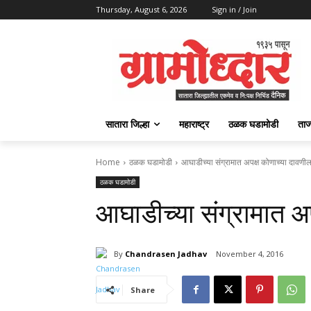
Thursday, August 6, 2026
Sign in / Join
सातारा जिल्हा
महाराष्ट्र
ठळक घडामोडी
ताज
Home
ठळक घडामोडी
आघाडीच्या संग्रामात अपक्ष कोणाच्या दावणील
ठळक घडामोडी
आघाडीच्या संग्रामात अ
By
Chandrasen Jadhav
November 4, 2016
Share