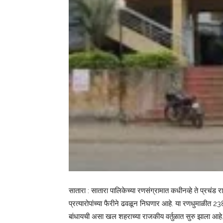
सातारा : सातारा पालिकेच्या रणसंग्रामात कधीनव्हे ते प्रचंड
प्रत्यारोपांच्या फैरीने ढवळून निघणार आहे. या रणधुमाळीत 2
बांधायची असा खल शहराच्या राजकीय वर्तुळात सुरु झाला आहे