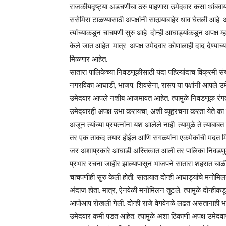
राजकीयदृष्ट्या अडचणीचा ठरु पाहणारा उमेदवार कसा थांबवायच
ससेमिरा टाळण्यासाठी अपक्षांनी सातार्‍याबाहेर धाव घेतली आहे. 
त्यांच्याकडून चाचपणी सुरु आहे. दोन्ही आघाड्यांकडून अपक्ष म्
केले जात आहेत. मात्र, अपक्ष उमेदवार कोणालाही दाद देण्याच्या
मिळणार आहेत.
सातारा पालिकेच्या निवडणूकीसाठी यंदा पहिल्यांदाच विक्रमी
नगरविका आघाडी, भाजप, शिवसेना, रासप या पक्षांनी आपले उमेद
उमेदवार आपले नशीब आजमावत आहेत. त्यामुळे निवडणूक रंगतदार
उमेदवारही अपक्ष उभा करायचा, अशी व्यूहरचना करता येते का 
अजून त्यांच्या प्रयत्नांना यश आलेले नाही. त्यामुळे ते त्या
तर एक ताकद तयार होईल आणि सगळ्यांना एकमेकांची मदत मिळेल,
जर अशाप्रकारे आघाडी अस्तित्वात आली तर पालिका निवडणुक
प्रभार रचना जाहीर झाल्यापासून भाजपने सातारा शहरात चाळीस ठ
चाचपणीही सुरु केली होती. सातार्‍यात दोन्ही आघाड्यांचे म
अंदाज होता. मात्र, ऐनवेळी मनोमिलन तुटले, त्यामुळे दोन्हीकड
आपोआप रोखली गेली. दोन्ही राजे वेगवेगळे लढत असतानाही भा
उमेदवार कमी पडत आहेत. त्यामुळे अशा ठिकाणी अपक्ष उमेदवारां