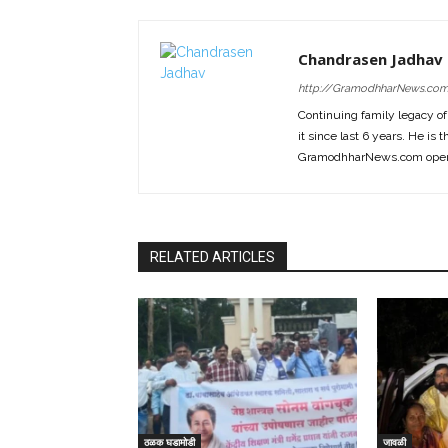
Chandrasen Jadhav
http://GramodhharNews.co
Continuing family legacy o
it since last 6 years. He is 
GramodhharNews.com opera
RELATED ARTICLES
ठळक घडामोडी
जावळी