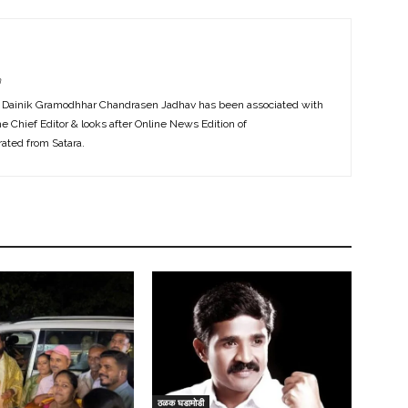
m
f Dainik Gramodhhar Chandrasen Jadhav has been associated with
the Chief Editor & looks after Online News Edition of
ted from Satara.
ठळक घडामोडी