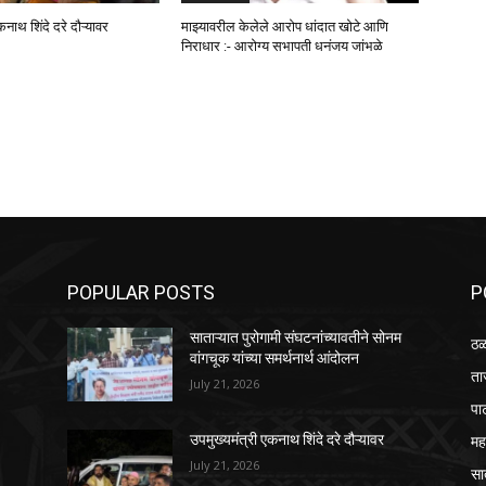
कनाथ शिंदे दरे दौऱ्यावर
माझ्यावरील केलेले आरोप धांदात खोटे आणि
निराधार :- आरोग्य सभापती धनंजय जांभळे
POPULAR POSTS
P
साताऱ्यात पुरोगामी संघटनांच्यावतीने सोनम
ठळ
वांगचूक यांच्या समर्थनार्थ आंदोलन
ता
July 21, 2026
पा
महा
उपमुख्यमंत्री एकनाथ शिंदे दरे दौऱ्यावर
July 21, 2026
सा