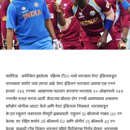
फ्लोरिडा : अमेरिकेत झालेल्या पहिल्या टी20 मध्ये भारताला वेस्ट इंडिजकडून
पराभवाला सामोरं जावं लागलं आहे. वेस्ट इंडिजनं भारताला अवघ्या एक रननं
हरवलं. २४६ रनच्या आव्हानाचा पाठलाग करताना भारताला २० ओव्हरमध्ये २४४
रनपर्यंत मजल मारता आली. शेवटच्या बॉलला दोन रनची आवश्यकता असताना
ब्रॅव्होनं धोनीला आउट केले आणि वेस्ट इंडिजला जिंकवलं. भारताकडून
के.एल.राहुलनं जबरदस्त सेंच्युरी झळकवली. राहुलनं 51 बॉलमध्ये नाबाद 110 रन
केल्या, तर रोहित शर्मानं 28 बॉलमध्ये 62 आणि धोनीनं 25 बॉलमध्ये 43 रन
केल्या. याआधी टॉस जिंकून भारतानं पहिले फिल्डिंगचा निर्णय घेतला. भारताच्या