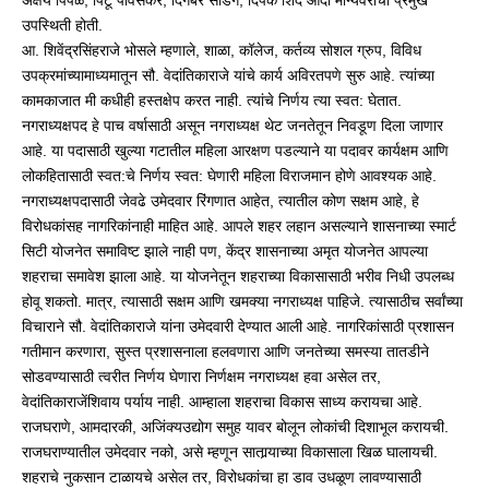
अक्षय पिंपळे, पिंटू पावसकर, दिगंबर सांडगे, दिपक शिंदे आदी मान्यवरांची प्रमुख
उपस्थिती होती.
आ. शिवेंद्रसिंहराजे भोसले म्हणाले, शाळा, कॉलेज, कर्तव्य सोशल ग्रुप, विविध
उपक्रमांच्यामाध्यमातून सौ. वेदांतिकाराजे यांचे कार्य अविरतपणे सुरु आहे. त्यांच्या
कामकाजात मी कधीही हस्तक्षेप करत नाही. त्यांचे निर्णय त्या स्वत: घेतात.
नगराध्यक्षपद हे पाच वर्षासाठी असून नगराध्यक्ष थेट जनतेतून निवडूण दिला जाणार
आहे. या पदासाठी खुल्या गटातील महिला आरक्षण पडल्याने या पदावर कार्यक्षम आणि
लोकहितासाठी स्वत:चे निर्णय स्वत: घेणारी महिला विराजमान होणे आवश्यक आहे.
नगराध्यक्षपदासाठी जेवढे उमेदवार रिंगणात आहेत, त्यातील कोण सक्षम आहे, हे
विरोधकांसह नागरिकांनाही माहित आहे. आपले शहर लहान असल्याने शासनाच्या स्मार्ट
सिटी योजनेत समाविष्ट झाले नाही पण, केंद्र शासनाच्या अमृत योजनेत आपल्या
शहराचा समावेश झाला आहे. या योजनेतून शहराच्या विकासासाठी भरीव निधी उपलब्ध
होवू शकतो. मात्र, त्यासाठी सक्षम आणि खमक्या नगराध्यक्ष पाहिजे. त्यासाठीच सर्वांच्या
विचाराने सौ. वेदांतिकाराजे यांना उमेदवारी देण्यात आली आहे. नागरिकांसाठी प्रशासन
गतीमान करणारा, सुस्त प्रशासनाला हलवणारा आणि जनतेच्या समस्या तातडीने
सोडवण्यासाठी त्वरीत निर्णय घेणारा निर्णक्षम नगराध्यक्ष हवा असेल तर,
वेदांतिकाराजेंशिवाय पर्याय नाही. आम्हाला शहराचा विकास साध्य करायचा आहे.
राजघराणे, आमदारकी, अजिंक्यउद्योग समुह यावर बोलून लोकांची दिशाभूल करायची.
राजघराण्यातील उमेदवार नको, असे म्हणून सातार्‍याच्या विकासाला खिळ घालायची.
शहराचे नुकसान टाळायचे असेल तर, विरोधकांचा हा डाव उधळूण लावण्यासाठी