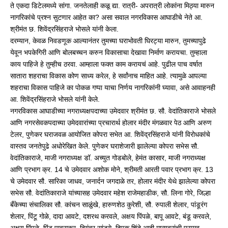
ते एकदा डिटेलमध्ये सांगा. जनतेलाही कळू द्या. रात्री- अपरात्री लोकांना मिठ्या मारुन
नागरिकांचे प्रश्‍न सुटणार आहेत का? असा सवाल नगरविकास आघाडीचे नेते आ.
श्रीमंत छ. शिवेंद्रसिंहराजे भोसले यांनी केला.
दरम्यान, केवळ निवडणूक आल्यानंतर तुमच्या घराभोवती घिरट्या मारुन, तुमच्यापुढे
येवून भपकेगिरी आणि बोलबच्चन करुन विकासाचा देखावा निर्माण करायचा. तुम्हाला
काय पाहिजे हे तुम्हीच ठरवा. आम्हाला फक्त काम करायचं आहे. पुढील पाच वर्षात
सातारा शहराचा विकास कोण साध्य करेल, हे सर्वांनाच माहित आहे. त्यामुळे आपल्या
शहराचा विकास पाहिजे का पोकळ गप्पा याचा निर्णय नागरिकांनी घ्यावा, असे आवाहनही
आ. शिवेंद्रसिंहराजे भोसले यांनी केले.
नगरविकास आघाडीच्या नगराध्यक्षपदाच्या उमेदवार श्रीमंत छ. सौ. वेदांतिकाराजे भोसले
आणि नगरसेवकपदाच्या उमेदवारांच्या प्रचारार्थ होलार मंदीर मंगळवार पेठ आणि अरुण
टेलर, पुणेकर घराजवळ आयोजित कोपरा सभेत आ. शिवेंद्रसिंहराजे यांनी विरोधकांचे
वास्तव जनतेपुढे अधोरेखित केले. पुणेकर घराशेजारी झालेल्या कोपरा सभेस सौ.
वेदांतिकाराजे, माजी नगराध्यक्ष डॉ. अच्युत गोडबोले, हेमंत कासार, माजी नगराध्यक्ष
आणि प्रभाग क्र. 14 चे उमेदवार अशोक मोने, श्रीमती आरती पवार प्रभाग क्र. 13
चे उमेदवार सौ. सारिका जाधव, जनार्दन जगदाळे तर, होलार मंदीर येथे झालेल्या कोपरा
सभेस सौ. वेदांतिकाराजे यांच्यासह उमेदवार महेश राजेमहाडीक, सौ. लिना गोरे, जिल्हा
बँकेच्या संचालिका सौ. कांचन साळुंखे, हारुणशेठ कुरेशी, सौ. रुपाली शेलार, पांडूरंग
शेलार, पिंटू गोळे, दादा आवटे, दशरथ करवले, अक्षय पिंपळे, बापू आवटे, बंडू करवले,