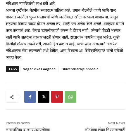
नविआला नागरिकांची साथ हवी आहे.
आमचा दृष्टीकोन नेहमीच सकारात्म राहिला आहे. उगाच मोठमोठी वाक्ये आणि शब्द
वापरुन जनतेला भुरळ घालायची आणि जनतेबद्दल खोटा कळवळा आणायचा. यातून
शहराचा विकास साध्य होणार असता तर, आम्ही पण असेच केले असते. आम्हाला चांगले
काम करायचे आहे. केवळ डायलॉगबाजी करुन हे होणार नाही. कोणाचे पोटही भरणार
नाही आणि शहराचा कायापालटही होणार नाही. सातारकर नागरिक सुज्ञ आहेत. तुम्ही
कितीही तोंड चालवले तरी, आपले हित कशात आहे, याची जाण असल्याने नागरिक
नविआलाच सेवा करण्याची संधी देतील, असा विश्‍वास आ. शिवेंद्रसिंहराजे यांनी यावेळी
व्यक्त केला.
TAGS
Nagar vikas aaghadi
shivendraraje bhosale
Previous News
Next News
नगरपरिषद व नगरपंचायतींच्या
नोटांच्या शंका निरसनासाठी