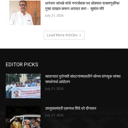
धनंजय जांभळे यांचे नगरसेवक पद धोक्यात फसवणूकीचा
गुन्हा दाखल करून अपात्र करा -: सुशांत मोरे
July 21, 2026
Load More Articles
EDITOR PICKS
साताऱ्यात पुरोगामी संघटनांच्यावतीने सोनम वांगचूक यांच्या
समर्थनार्थ आंदोलन
July 21, 2026
उपमुख्यमंत्री एकनाथ शिंदे दरे दौऱ्यावर
July 21, 2026