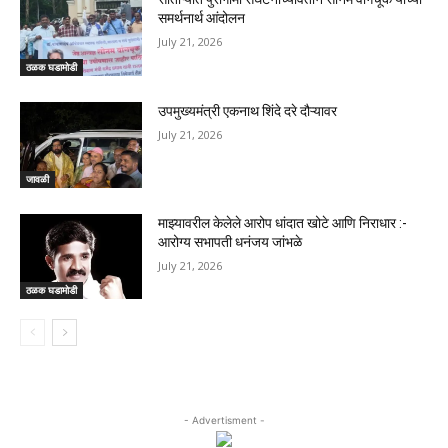
समर्थनार्थ आंदोलन
July 21, 2026
ठळक घडामोडी
उपमुख्यमंत्री एकनाथ शिंदे दरे दौऱ्यावर
July 21, 2026
जावळी
माझ्यावरील केलेले आरोप धांदात खोटे आणि निराधार :-
आरोग्य सभापती धनंजय जांभळे
July 21, 2026
ठळक घडामोडी
- Advertisment -