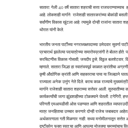
सातारा: गेली 40 वर्षे सातारा शहराची सत्ता राजघराण्याच्य
आहे. लोकशाही मार्गाने राजेशाही सातारकरांच्या बोकांडी बसल
सर्वांगीण विकास खुंटला आहे. त्यामुळे दोन्ही राजांना सातारा 
थोरात यांनी केले.
भारतीय जनता पार्टीच्या नगराध्यक्षपदाच्या उमेदवार सुवर्णा 
प्रचारार्थ झालेल्या पदयात्रेच्या समारोपप्रसंगी ते बोलत होत
सरचिटणीस विकास गोसावी, जयदीप ठुसे, विठ्ठल बलशेटवार, किश
म्हणाले, सातारा जिल्हा हा स्वातंत्र्यपूर्व काळात क्रांतीचा अग्रण
कृषी औद्योगिक क्रांती आणि सहकाराचा पाया या जिल्ह्याने घातला
राज्याला अनेक उत्तुंग नेते दिले. बराच काळ राज्याचे मुख्यमंत्री
मार्गाने राजेशाही सातारा शहराच्या सत्तेवर आली. सुरुवातीच
कार्यकर्त्यांची जागा झुंडशाहीच्या टोळक्याने घेतली. टगेगिरी, ह
परिणती एमआयडीसी ओस पडण्यात आणि शहरातील व्यापारउदीमाची 
मात्र जनहिताचा उच्चार करणारे दोन्ही राजेच जबाबदार आहेत. 
अर्थकारणाला गती मिळणार नाही. सध्या मनोमीलनातून सत्तेत असल
दृष्टीकोन फक्त स्वत:चा आणि आपल्या मोजक्या चमच्यांचाच व