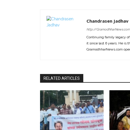
Chandrasen Jadhav
http://GramodhharNews.co
Continuing family legacy o
it since last 6 years. He is 
GramodhharNews.com opera
RELATED ARTICLES