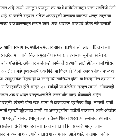
ाच हातात आहे. कधी आलटून पालटून तर कधी मनोमीलनातून सत्ता राबविली गेली
ी आहे. या सत्तेने शहरात अनेक अपप्रवृत्ती जन्माला घातल्या असून शहराचा
शहराच्या राजकारणातून हद्दपार करा, असे आवाहन भाजपचे ज्येष्ठ नेते दत्ताजी
पाटील आणि प्रभाग 15 मधील उमेदवार सागर पावशे व सौ. आशा पंडित यांच्या
े. पदयात्रेत भाजपाचे पॅनेलप्रमुख दीपक पवार, शहराध्यक्ष सुनील काळेकर,
ोर गोडबोले, उमेदवार व शेकडो कार्यकर्ते सहभागी झाले होते.दत्ताजी थोरात
ी असलेला आहे. हुतात्म्यांची एक पिढी या जिल्ह्याने दिली. स्वातंत्र्योत्तर काळात
. सामुदायिक नेतृत्व ही या जिल्ह्याची खासियत होती. या जिल्ह्यानेच देशाला व
 या जिल्ह्यातील होते. मात्र, 40 वर्षांपूर्वी या परंपरेला ग्रहण लागले. लोकशाही
्या काळात आब व आदर राखूनअसलेले उत्तरार्धात मात्र बोकाळले आहेत.
प्ता वसुली, खंडणी यांना ऊत आला. ते करणार्‍यांना प्रतिष्ठा मिळू लागली. याची
प्रगती खुंटण्यात झाली. या अपप्रवृत्तींना पाठीशी घालाणारे आणि ओठांवर
या प्रवृत्ती राजकारणातून हद्दपार केल्याशिवाय शहराच्या समाजकारणाला व
ेल्या दोन्ही आघाड्यांच्या फक्त नावातच विकास आहे. मात्र, त्यांचा
िकास करण्याचा असल्याने सातारा शहर भकास झाले आहे. सातार्‍यात अनेक