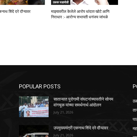
ठळक घडामोडी
कनाथ शिंदे दरे दौऱ्यावर
माझ्यावरील केलेले आरोप धांदात खोटे आणि
निराधार :- आरोग्य सभापती धनंजय जांभळे
POPULAR POSTS
P
साताऱ्यात पुरोगामी संघटनांच्यावतीने सोनम
ठळ
वांगचूक यांच्या समर्थनार्थ आंदोलन
ता
July 21, 2026
पा
महा
उपमुख्यमंत्री एकनाथ शिंदे दरे दौऱ्यावर
July 21, 2026