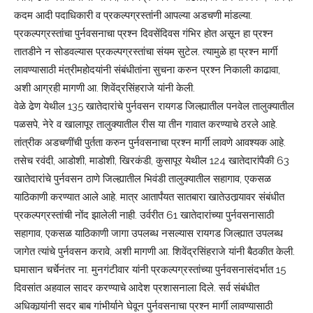
कदम आदी पदाधिकारी व प्रकल्पग्रस्तांनी आपल्या अडचणी मांडल्या.
प्रकल्पग्रस्तांचा पुर्नवसनाचा प्रश्‍न दिवसेंदिवस गंभिर होत असून हा प्रश्‍न
तातडीने न सोडवल्यास प्रकल्पग्रस्तांचा संयम सुटेल. त्यामुळे हा प्रश्‍न मार्गी
लावण्यासाठी मंत्रीमहोदयांनी संबंधीतांना सुचना करुन प्रश्‍न निकाली काढावा,
अशी आग्रही मागणी आ. शिवेंद्रसिंहराजे यांनी केली.
वेळे ढेण येथील 135 खातेदारांचे पुर्नवसन रायगड जिल्ह्यातील पनवेल तालुक्यातील
पळसपे, नेरे व खालापूर तालुक्यातील रीस या तीन गावात करण्याचे ठरले आहे.
तांत्रीक अडचणींची पुर्तता करुन पुर्नवसनाचा प्रश्‍न मार्गी लावणे आवश्यक आहे.
तसेच रवंदी, आडोशी, माडोशी, खिरकंडी, कुसापूर येथील 124 खातेदारांपैकी 63
खातेदारांचे पुर्नवसन ठाणे जिल्ह्यातील भिवंडी तालुक्यातील सहागाव, एकसळ
याठिकाणी करण्यात आले आहे. मात्र आतार्पंयत सातबारा खातेउतार्‍यावर संबंधीत
प्रकल्पग्रस्तांची नोंद झालेली नाही. उर्वरीत 61 खातेदारांच्या पुर्नवसनासाठी
सहागाव, एकसळ याठिकाणी जागा उपलब्ध नसल्यास रायगड जिल्ह्यात उपलब्ध
जागेत त्यांचे पुर्नवसन करावे, अशी मागणी आ. शिवेंद्रसिंहराजे यांनी बैठकीत केली.
घमासान चर्चेनंतर ना. मुनगंटीवार यांनी प्रकल्पग्रस्तांच्या पुर्नवसनासंदर्भात 15
दिवसांत अहवाल सादर करण्याचे आदेश प्रशासनाला दिले. सर्व संबंधीत
अधिकार्‍यांनी सदर बाब गांभीर्याने घेवून पुर्नवसनाचा प्रश्‍न मार्गी लावण्यासाठी