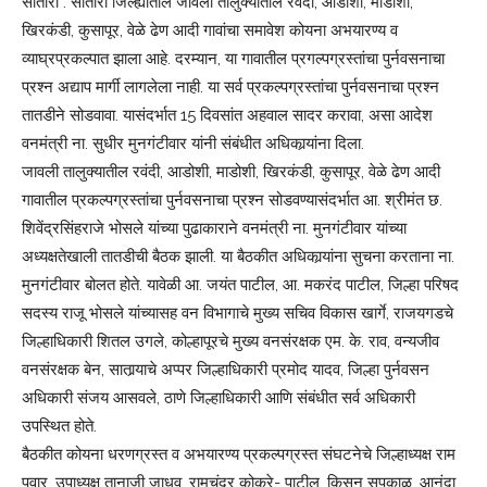
सातारा : सातारा जिल्ह्यातील जावली तालुक्यातील रवंदी, आडोशी, माडोशी,
खिरकंडी, कुसापूर, वेळे ढेण आदी गावांचा समावेश कोयना अभयारण्य व
व्याघ्रप्रकल्पात झाला आहे. दरम्यान, या गावातील प्रगल्पग्रस्तांचा पुर्नवसनाचा
प्रश्‍न अद्याप मार्गी लागलेला नाही. या सर्व प्रकल्पग्रस्तांचा पुर्नवसनाचा प्रश्‍न
तातडीने सोडवावा. यासंदर्भात 15 दिवसांत अहवाल सादर करावा, असा आदेश
वनमंत्री ना. सुधीर मुनगंटीवार यांनी संबंधीत अधिकार्‍यांना दिला.
जावली तालुक्यातील रवंदी, आडोशी, माडोशी, खिरकंडी, कुसापूर, वेळे ढेण आदी
गावातील प्रकल्पग्रस्तांचा पुर्नवसनाचा प्रश्‍न सोडवण्यासंदर्भात आ. श्रीमंत छ.
शिवेंद्रसिंहराजे भोसले यांच्या पुढाकाराने वनमंत्री ना. मुनगंटीवार यांच्या
अध्यक्षतेखाली तातडीची बैठक झाली. या बैठकीत अधिकार्‍यांना सुचना करताना ना.
मुनगंटीवार बोलत होते. यावेळी आ. जयंत पाटील, आ. मकरंद पाटील, जिल्हा परिषद
सदस्य राजू भोसले यांच्यासह वन विभागाचे मुख्य सचिव विकास खार्गे, राजयगडचे
जिल्हाधिकारी शितल उगले, कोल्हापूरचे मुख्य वनसंरक्षक एम. के. राव, वन्यजीव
वनसंरक्षक बेन, सातार्‍याचे अप्पर जिल्हाधिकारी प्रमोद यादव, जिल्हा पुर्नवसन
अधिकारी संजय आसवले, ठाणे जिल्हाधिकारी आणि संबंधीत सर्व अधिकारी
उपस्थित होते.
बैठकीत कोयना धरणग्रस्त व अभयारण्य प्रकल्पग्रस्त संघटनेचे जिल्हाध्यक्ष राम
पवार, उपाध्यक्ष तानाजी जाधव, रामचंद्र कोकरे- पाटील, किसन सपकाळ, आनंदा