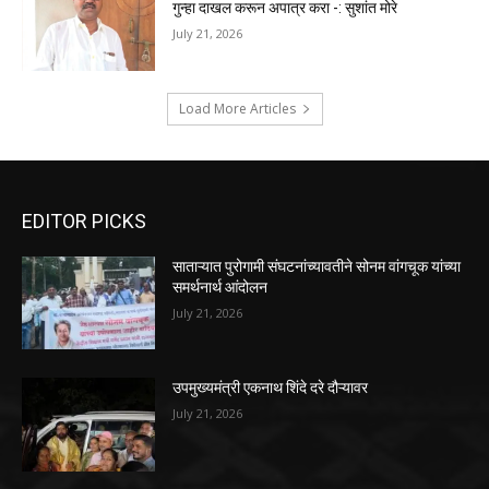
गुन्हा दाखल करून अपात्र करा -: सुशांत मोरे
July 21, 2026
Load More Articles
EDITOR PICKS
साताऱ्यात पुरोगामी संघटनांच्यावतीने सोनम वांगचूक यांच्या
समर्थनार्थ आंदोलन
July 21, 2026
उपमुख्यमंत्री एकनाथ शिंदे दरे दौऱ्यावर
July 21, 2026