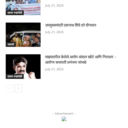
July 21, 2026
ठळक घडामोडी
उपमुख्यमंत्री एकनाथ शिंदे दरे दौऱ्यावर
July 21, 2026
जावळी
माझ्यावरील केलेले आरोप धांदात खोटे आणि निराधार :-
आरोग्य सभापती धनंजय जांभळे
July 21, 2026
ठळक घडामोडी
- Advertisment -