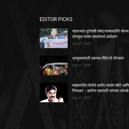
EDITOR PICKS
साताऱ्यात पुरोगामी संघटनांच्यावतीने सोनम
वांगचूक यांच्या समर्थनार्थ आंदोलन
July 21, 2026
उपमुख्यमंत्री एकनाथ शिंदे दरे दौऱ्यावर
July 21, 2026
माझ्यावरील केलेले आरोप धांदात खोटे आण
निराधार :- आरोग्य सभापती धनंजय जांभळे
July 21, 2026