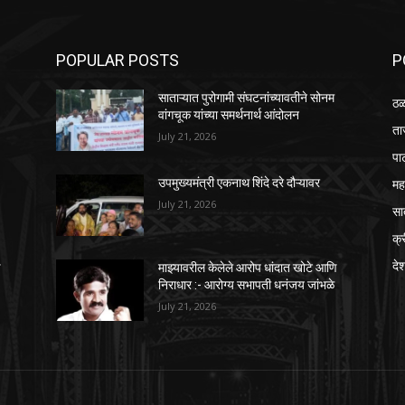
POPULAR POSTS
P
साताऱ्यात पुरोगामी संघटनांच्यावतीने सोनम
ठळ
वांगचूक यांच्या समर्थनार्थ आंदोलन
ता
July 21, 2026
पा
महा
उपमुख्यमंत्री एकनाथ शिंदे दरे दौऱ्यावर
July 21, 2026
सा
क्
दे
ि
माझ्यावरील केलेले आरोप धांदात खोटे आणि
निराधार :- आरोग्य सभापती धनंजय जांभळे
July 21, 2026