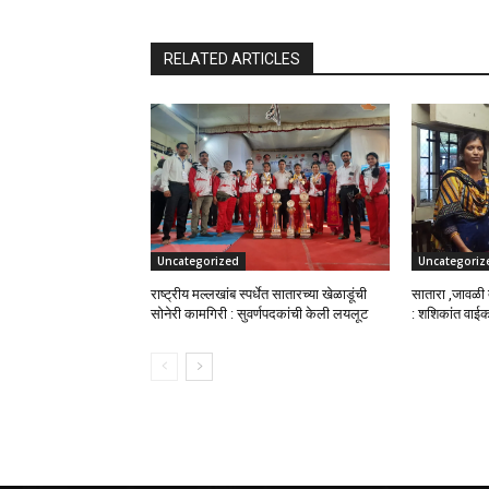
RELATED ARTICLES
Uncategorized
Uncategoriz
राष्ट्रीय मल्लखांब स्पर्धेत सातारच्या खेळाडूंची
सातारा ,जावळी 
सोनेरी कामगिरी : सुवर्णपदकांची केली लयलूट
: शशिकांत वाई