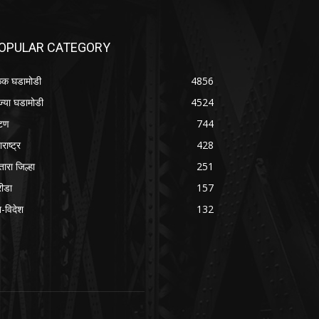
OPULAR CATEGORY
क घडामोडी
4856
ज्या घडामोडी
4524
टण
744
राष्ट्र
428
तारा जिल्हा
251
रीडा
157
श-विदेश
132