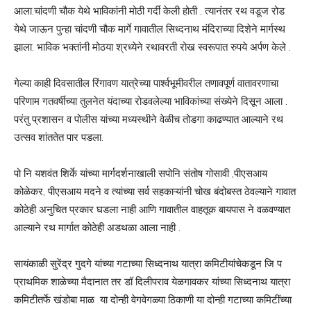
आला.चांदणी चौक येथे भाविकांनी मोठी गर्दी केली होती . त्यानंतर रथ वडूज रोड
येथे जाऊन पुन्हा चांदणी चौक मार्गे गावातील सिध्दनाथ मंदिराच्या दिशेने मार्गस्थ
झाला. भाविक भक्तांनी मोठया श्रध्येने रथावरती रोख स्वरूपात रुपये अर्पण केले .
गेल्या काही दिवसातील रिंगावण यात्रेच्या पार्श्वभूमीवरील तणावपूर्ण वातावरणाचा
परिणाम गतवर्षीच्या तुलनेत यंदाच्या रोडवलेल्या भाविकांच्या संख्येने दिसून आला .
परंतु प्रशासन व पोलीस यांच्या मध्यस्थीने वेळीच तोडगा काढण्यात आल्याने रथ
उत्सव शांततेत पार पडला.
पो नि यशवंत शिर्के यांच्या मार्गदर्शनाखाली सपोनि संतोष गोसावी ,पीएसआय
कोळेकर, पीएसआय मदने व त्यांच्या सर्व सहकाऱ्यांनी चोख बंदोबस्त ठेवल्याने गावात
कोठेही अनुचित प्रकार घडला नाही आणि गावातील वाहतूक बायपास ने वळवण्यात
आल्याने रथ मार्गात कोठेही अडथळा आला नाही .
सायंकाळी सुरेंद्र गुदगे यांच्या गटाच्या सिध्दनाथ यात्रा कमिटीयांचेकडून जि प
प्राथमिक शाळेच्या मैदानात तर डॉ दिलीपराव येळगावकर यांच्या सिध्दनाथ यात्रा
कमिटीतर्फे खंडोबा माळ या दोन्ही वेगवेगळ्या ठिकाणी या दोन्ही गटाच्या कमिटींच्या