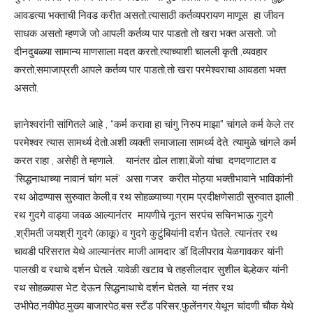
आवडत्या भक्ताची निवड करीत असतो.त्यासाठी कर्तव्यपरायण माणूस हा जीवन
साधक असतो म्हणजे जो आपली कर्तव्य पार पाडतो तो खरा भक्त असतो. जो
दीनदुबळ्या सामान्य माणसाला मदत करतो,त्याच्याशी चालली कृती ,व्यवहार
करतो,समाजाप्रती आपले कर्तव्य पार पाडतो,तो खरा परमेश्वराचा आवडता भक्त
असतो.
ज्ञानेश्वरांनी सांगितले आहे , “कर्म करावा हा चांगु निरुप माझा” चांगले कर्म केले तर
परमेश्वर त्यास सामर्थ्य देतो.अशी व्यक्ती समाजाला सामर्थ्य देते. त्यामुळे चांगले कर्म
करत राहा , असेही ते म्हणाले. यानंतर ढोल ताशा,बेंजो यांचा दणदणाटात व
‘सिद्धनाथाच्या नावानं चांग भलं’ असा गजर करीत मोठ्या भक्तीभावाने भाविकांनी
रथ ओढण्यास सुरुवात केली,व रथ सोहळ्याच्या ग्राम प्रदीक्षणेसाठी सुरुवात झाली .
रथ गुदगे वाड्या जवळ आल्यानंतर मायणीचे नूतन सरपंच सचिनभाऊ गुदगे
,श्रीमती जयश्री गुदगे (काकू) व गुदगे कुटुंबियांनी दर्शन घेतले. त्यानंतर रथ
चावडी परिसरात येथे आल्यानंतर माजी आमदार डॉ दिलीपराव येळगावकर यांनी
पालखी व रथाचे दर्शन घेतले .यावेळी खटाव चे तहसीलदार सुशील बेल्हेकर यांनी
रथ सोहळ्यास भेट देऊन सिद्धनाथाचे दर्शन घेतले. या नंतर रथ
उभीपेठ,नवीपेठ,मुख्य बाजारपेठ,बस स्टँड परिसर,फुलेंनगर,येथून चांदणी चौक येथे