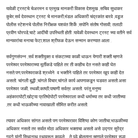
यावेळी ट्रस्टचे चेअरमन व प्रमुख मानकरी विकास देशमुख ,सचिव सुधाकर
कुबेर,सर्व देवस्थान ट्रस्ट चे मानकरी,मंडल अधिकारी चंद्रकांत बारवे ,वडूज
पोलीस स्टेशनचे पोलीस निरीक्षक यशवंत शिर्के ,सपोनि संतोष गोसावी, तलाठी
प्रवीण घोरपडे,चाटे आदींची उपस्थिती होती .यावेळी देवस्थान ट्रस्ट च्या वतीने सर्व
मान्यवरांचा मनाचा फेटा,शाल श्रीफळ देऊन सन्मान करण्यात आला .
सर्वगुणसंपन्न ,सर्व शक्तीयुक्त व संकटाच्या काळी धाऊन येणारी शक्ती म्हणजे
परमेश्वर.परमेश्वराच्या मूर्तीकडे पाहिले तर ती काहीच देत नसते काही घेत
नसते.पण,परमेश्वराकडे श्रध्येने व भक्तीने पाहिले तर परमेश्वर खूप काही देत
असतो. चांगली बुद्धी ,चांगले विचार,चांगले कार्य आपणाकडून घडवत असतो.असा
परमेश्वर जळी, स्थळी,काष्ठी,पाषाणी सर्वत्र असतो. परंतु मनुष्य
अहंकारापोटी,खोट्या प्रतिष्ठेपोटी परमेश्वराला कधी धर्माच्या तर कधी जातीच्या
,तर कधी भाऊकीच्या नावाखाली सीमित करीत असतो.
त्यावर अधिकार सांगत असतो पण परमेश्वरावर विशिष्ठ कोण जातीचा,भाऊकीच्या
अधिकार नसतो तर सर्वात मोठा अधिकार भक्ताचा असतो असे उद्गार सुरेंद्र
गुदगे यांनी सिध्दनाथ रथावरून काढले. ते पुढे बोलताना म्हणाले,परमेश्वर सुद्धा