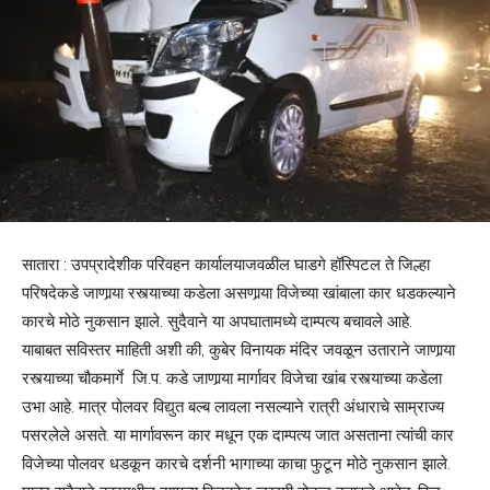
सातारा : उपप्रादेशीक परिवहन कार्यालयाजवळील घाडगे हॉस्पिटल ते जिल्हा
परिषदेकडे जाणार्‍या रस्त्याच्या कडेला असणार्‍या विजेच्या खांबाला कार धडकल्याने
कारचे मोठे नुकसान झाले. सुदैवाने या अपघातामध्ये दाम्पत्य बचावले आहे.
याबाबत सविस्तर माहिती अशी की, कुबेर विनायक मंदिर जवळून उताराने जाणार्‍या
रस्त्याच्या चौकमार्गे जि.प. कडे जाणार्‍या मार्गावर विजेचा खांब रस्त्याच्या कडेला
उभा आहे. मात्र पोलवर विद्युत बल्ब लावला नसल्याने रात्री अंधाराचे साम्राज्य
पसरलेले असते. या मार्गावरून कार मधून एक दाम्पत्य जात असताना त्यांची कार
विजेच्या पोलवर धडकून कारचे दर्शनी भागाच्या काचा फुटून मोठे नुकसान झाले.