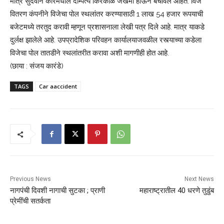
मात्र सुदैवाने कारमधील दाम्पत्य किरकोळ जखमी होऊन बचावले आहेत. विज
वितरण कंपनीने विजेचा पोल स्थलांतर करण्यासाठी 1 लाख 54 हजार रूपयाची
बजेटमध्ये तरतुद करावी म्हणून प्रशासनाला लेखी पत्र दिले आहे. मात्र याकडे
दुर्लक्ष झालेले आहे. उपप्रादेशिक परिवहन कार्यालयाजवळील रस्त्याच्या कडेला
विजेचा पोल तातडीने स्थलांतरीत करावा अशी मागणीही होत आहे.
(छाया : संजय कारंडे)
TAGS
Car aaccident
Previous News
Next News
नागपंची दिवशी नागाची सुटका ; प्राणी
महाराष्ट्रातील 40 धरणे तुडुंब
प्रेमींची सतर्कता